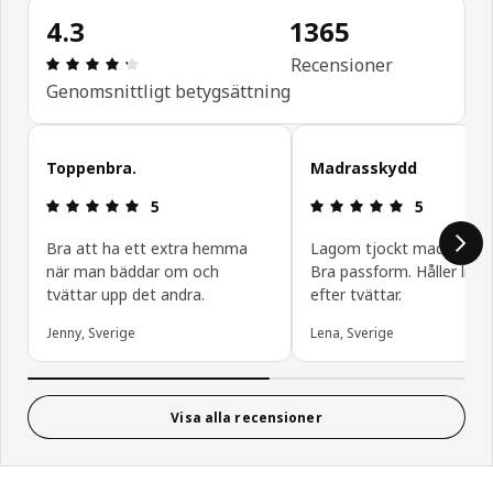
4.3
1365
Recension: 4.3 utav 5 stjärnor. Totalt antal recen
Recensioner
Genomsnittligt betygsättning
Hoppa över
Toppenbra.
Madrasskydd
Recension: 5 utav 5 stjärnor.
Recension: 5
5
5
Bra att ha ett extra hemma
Lagom tjockt madrassky
när man bäddar om och
Bra passform. Håller lika f
tvättar upp det andra.
efter tvättar.
Jenny, Sverige
Lena, Sverige
Visa alla recensioner