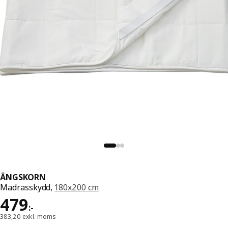
ÄNGSKORN
Madrasskydd,
180x200 cm
Pris 479:-
479
:
-
383,20 exkl. moms