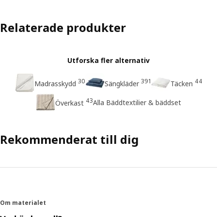
Relaterade produkter
Utforska fler alternativ
30
391
44
Madrasskydd
Sängkläder
Täcken
43
Alla Bäddtextilier & bäddset
Överkast
Rekommenderat till dig
Om materialet