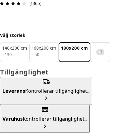
Recension: 4.3 utav 5 stjärnor. Totalt antal rece
(1365)
Välj storlek
140x200 cm
160x200 cm
180x200 cm
+3
130:-
50:-
−
130
:
-
−
50
:
-
Tillgänglighet
Leverans
Kontrollerar tillgänglighet...
Varuhus
Kontrollerar tillgänglighet...