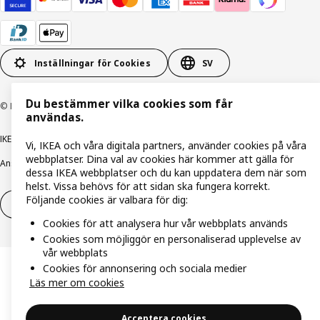
Inställningar för Cookies
SV
Du bestämmer vilka cookies som får
© Inter IKEA Systems B.V. 1999-2026
användas.
IKEA Family integritetspolicy
Integritetspolicy
Cookiepolicy
Vi, IKEA och våra digitala partners, använder cookies på våra
webbplatser. Dina val av cookies här kommer att gälla för
Ansvarsfullt avslöjandepolicy
E-post
Köp- & leveransvillkor
Bolagsinformation
dessa IKEA webbplatser och du kan uppdatera dem när som
helst. Vissa behövs för att sidan ska fungera korrekt.
Följande cookies är valbara för dig:
Utöva ångerrätt
Utöva ångerrätten för tjänster
Cookies för att analysera hur vår webbplats används
Cookies som möjliggör en personaliserad upplevelse av
vår webbplats
Cookies för annonsering och sociala medier
Läs mer om cookies
Acceptera cookies