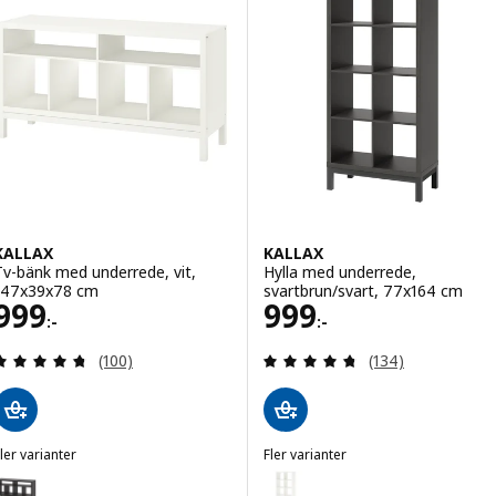
KALLAX
KALLAX
Tv-bänk med underrede, vit,
Hylla med underrede,
147x39x78 cm
svartbrun/svart, 77x164 cm
Pris 999:-
Pris 999:-
999
999
:-
:-
Recensera: 4.7 utav 5 stjärnor. Totalt antal recen
Recensera: 4.7 ut
(100)
(134)
ler varianter
Fler varianter
ALLAX
KALLAX
ariant: KALLAX, Tv-bänk med underrede, svartbrun, 147x39x78 cm
Variant: KALLAX, Hylla med unde