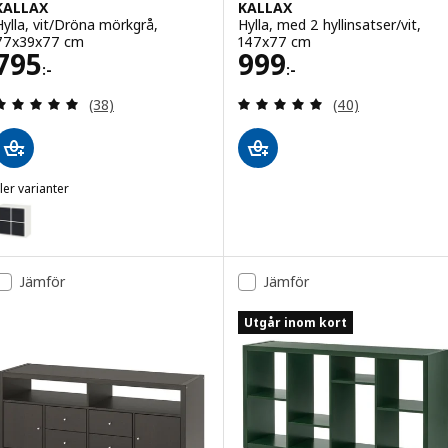
KALLAX
KALLAX
Hylla, vit/Dröna mörkgrå,
Hylla, med 2 hyllinsatser/vit,
77x39x77 cm
147x77 cm
Pris 795:-
Pris 999:-
795
999
:-
:-
Recensera: 4.9 utav 5 stjärnor. Totalt antal recens
Recensera: 4.9 ut
(38)
(40)
ler varianter
ALLAX
ariant: KALLAX, Hylla, vit/Dröna svart, 77x39x77 cm
ariant: KALLAX, Hylla, vit/Dröna vit, 77x39x77 cm
Jämför
Jämför
Utgår inom kort