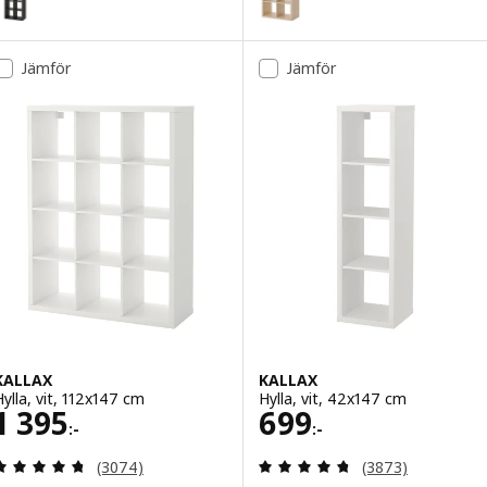
ariant: KALLAX, Hylla, vitlaserad ekeffekt, 77x147 cm
Variant: KALLAX, Hylla, svartbr
Jämför
Jämför
KALLAX
KALLAX
Hylla, vit, 112x147 cm
Hylla, vit, 42x147 cm
Pris 1395:-
Pris 699:-
1 395
699
:-
:-
Recensera: 4.7 utav 5 stjärnor. Totalt antal recen
Recensera: 4.7 ut
(3074)
(3873)