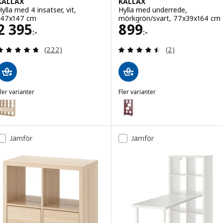
KALLAX
KALLAX
Hylla med 4 insatser, vit,
Hylla med underrede,
147x147 cm
mörkgrön/svart, 77x39x164 cm
Pris 2395:-
Pris 899:-
2 395
899
:-
:-
Recensera: 4.7 utav 5 stjärnor. Totalt antal recen
Recensera: 4.5 ut
(222)
(2)
ler varianter
Fler varianter
ALLAX
KALLAX
ariant: KALLAX, Hylla med 4 insatser, vitlaserad ekmönstrad, 147x1
Variant: KALLAX, Hylla med und
ariant: KALLAX, Hylla med 4 insatser, svartbrun, 147x147 cm
Jämför
Jämför