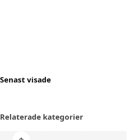
Senast visade
Relaterade kategorier
Hoppa över produktkategorier