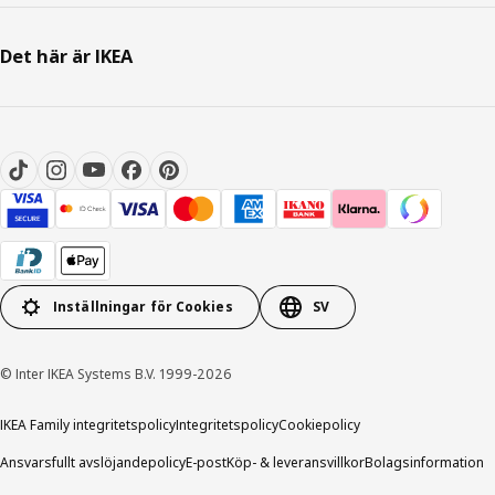
Det här är IKEA
Inställningar för Cookies
SV
© Inter IKEA Systems B.V. 1999-2026
IKEA Family integritetspolicy
Integritetspolicy
Cookiepolicy
Ansvarsfullt avslöjandepolicy
E-post
Köp- & leveransvillkor
Bolagsinformation