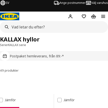
SV
Ange postnummer
Välj varuhus
Hej!
Logga in
Inköpslista
Varukorg
KALLAX hyllor
Serier
KALLAX serie
Postpaket hemleverans, från 89:-*
49 produkter
Sortera och filtrera
Gå till resultaten
Lista över resultat
Jämför
Jämför