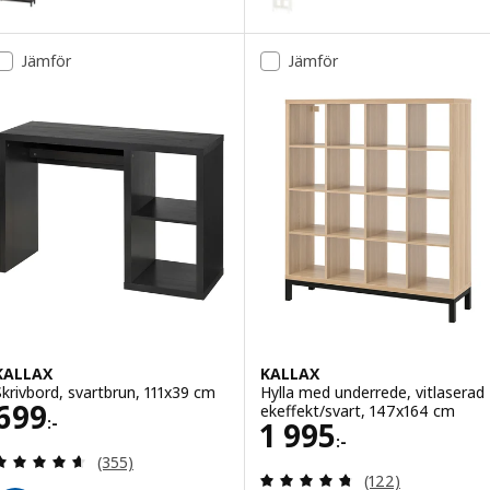
Variant: KALLAX, Hylla med unde
Jämför
Jämför
Variant: KALLAX, Hylla med unde
Variant: KALLAX, Hylla med unde
Variant: KALLAX, Hylla med unde
KALLAX
KALLAX
Skrivbord, svartbrun, 111x39 cm
Hylla med underrede, vitlaserad
Pris 699:-
699
ekeffekt/svart, 147x164 cm
:-
Pris 1995:-
1 995
:-
Recensera: 4.6 utav 5 stjärnor. Totalt antal recens
(355)
Recensera: 4.7 ut
(122)