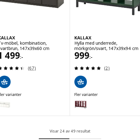
KALLAX
KALLAX
Tv-möbel, kombination,
Hylla med underrede,
svartbrun, 147x39x60 cm
mörkgrön/svart, 147x39x94 cm
Pris 1499:-
Pris 999:-
1 499
999
:-
:-
Recensera: 4.4 utav 5 stjärnor. Totalt antal recen
Recensera: 5 utav
(67)
(2)
ler varianter
Fler varianter
ALLAX
KALLAX
ariant: KALLAX, Tv-möbel, kombination, vit, 147x39x60 cm
Variant: KALLAX, Hylla med und
Visar 24 av 49 resultat