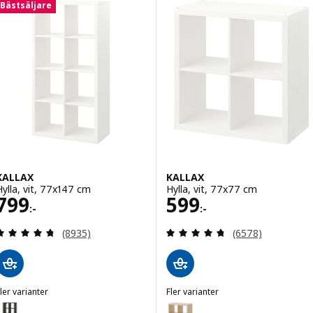
Bästsäljare
KALLAX
KALLAX
Hylla, vit, 77x147 cm
Hylla, vit, 77x77 cm
Pris 799:-
Pris 599:-
799
599
:-
:-
Recensera: 4.7 utav 5 stjärnor. Totalt antal recen
Recensera: 4.7 ut
(8935)
(6578)
ler varianter
Fler varianter
ALLAX
KALLAX
ariant: KALLAX, Hylla, svartbrun, 77x147 cm
Variant: KALLAX, Hylla, vitlaser