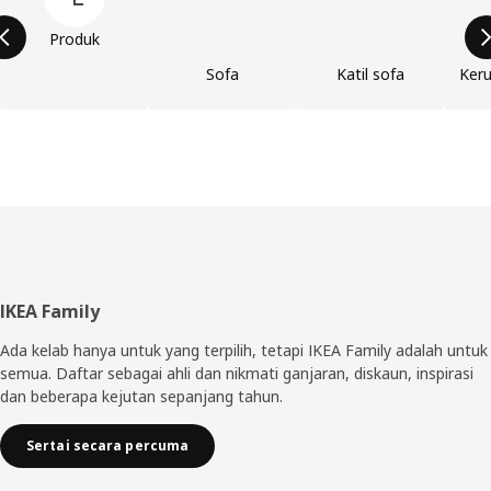
Produk
Sofa
Katil sofa
Keru
Pengaki
IKEA Family
Ada kelab hanya untuk yang terpilih, tetapi IKEA Family adalah untuk
semua. Daftar sebagai ahli dan nikmati ganjaran, diskaun, inspirasi
dan beberapa kejutan sepanjang tahun.
Sertai secara percuma