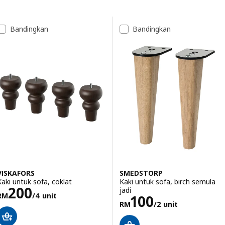
Langkau ke keputusan
Senarai keputusan
Bandingkan
Bandingkan
VISKAFORS
SMEDSTORP
Kaki untuk sofa, coklat
Kaki untuk sofa, birch semula
Harga RM 200/4 unit
200
jadi
RM
/4 unit
Harga RM 100/2
100
RM
/2 unit