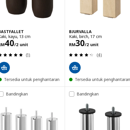
BASTFALLET
BJURVALLA
Kaki, kayu, 13 cm
Kaki, birch, 17 cm
Harga RM 40/2 unit
Harga RM 30/2 
40
30
RM
/2 unit
RM
/2 unit
Ulasan: 5 daripada 5 bintang. Jumlah ulasan:
Ulasan: 4.3 dari
(1)
(4)
Tersedia untuk penghantaran
Tersedia untuk penghantara
Bandingkan
Bandingkan