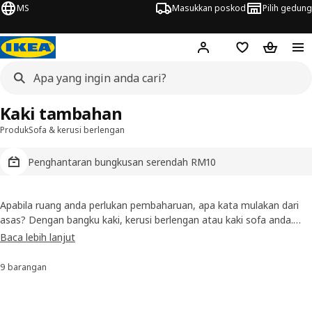
MS
Masukkan poskod
Pilih gedung
Hej!
Log masuk
Senarai beli-be
Troli bel
Kaki tambahan
Produk
Sofa & kerusi berlengan
Penghantaran bungkusan serendah RM10
Apabila ruang anda perlukan pembaharuan, apa kata mulakan dari
asas? Dengan bangku kaki, kerusi berlengan atau kaki sofa anda.
Banyak siri tempat duduk kami mempunyai pilihan lebih kaki — jadi
Baca lebih lanjut
anda boleh hanya tukarkannya apabila anda sedia untuk perubahan
dan hidupkan semula bilik anda, semudah itu.
9 barangan
Susun dan Penapis