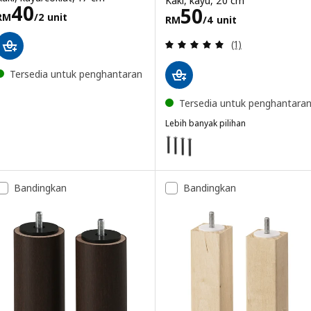
Kaki, kayu, 20 cm
Harga RM 40/2 unit
40
Harga RM 50/4 
50
RM
/2 unit
RM
/4 unit
Ulasan: 5 daripa
(1)
Tersedia untuk penghantaran
Tersedia untuk penghantara
Lebih banyak pilihan
LILLEHEM
Pilihan: LILLEHEM, Kaki, logam,
Bandingkan
Bandingkan