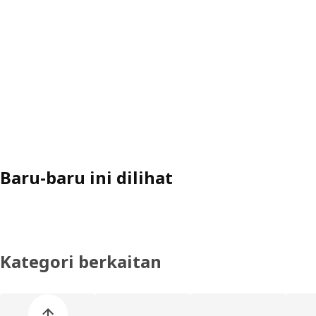
Baru-baru ini dilihat
Kategori berkaitan
Langkau produk kategori