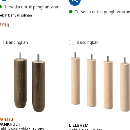
Tersedia untuk penghantaran
Tersedia untuk penghantara
ebih banyak pilihan
ISKAFORS
ilihan: VISKAFORS, Kaki untuk sofa, birch
Bandingkan
Bandingkan
Baharu
BANKHULT
LILLEHEM
Kaki, kayu/coklat, 17 cm