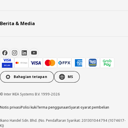
Berita & Media
Bahagian tetapan
MS
© Inter IKEA Systems B.V. 1999-2026
Notis privasi
Polisi kuki
Terma penggunaan
Syarat-syarat pembelian
Ikano Handel Sdn. Bhd. (No. Pendaftaran Syarikat: 201301044794 (1074617-
K))