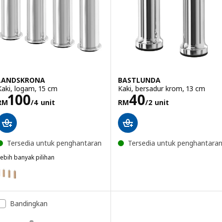
LANDSKRONA
BASTLUNDA
Kaki, logam, 15 cm
Kaki, bersadur krom, 13 cm
Harga RM 100/4 unit
Harga RM 40/2 
100
40
RM
/4 unit
RM
/2 unit
Tersedia untuk penghantaran
Tersedia untuk penghantara
ebih banyak pilihan
LANDSKRONA
ilihan: LANDSKRONA, Kaki, kayu, 15 cm
Bandingkan