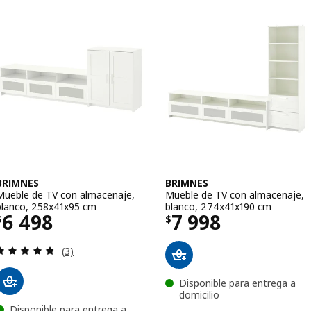
BRIMNES
BRIMNES
Mueble de TV con almacenaje,
Mueble de TV con almacenaje,
blanco, 258x41x95 cm
blanco, 274x41x190 cm
Precio $ 6498
Precio $ 7998
6 498
7 998
$
$
Revisa: 4.7 de 5 estrellas. Total opiniones:
(3)
Disponible para entrega a
domicilio
Disponible para entrega a