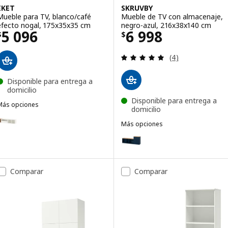
EKET
SKRUVBY
Mueble para TV, blanco/café
Mueble de TV con almacenaje,
efecto nogal, 175x35x35 cm
negro-azul, 216x38x140 cm
Precio $ 5096
Precio $ 6998
5 096
6 998
$
$
Revisa: 5 de 5 es
(4)
Disponible para entrega a
domicilio
Disponible para entrega a
Más opciones
domicilio
KET
pción: EKET, Mueble para TV, blanco/roble tinte blanco, 175x35x35 
Más opciones
SKRUVBY
Opción: SKRUVBY, Mueble de TV
Opción: SKRUVBY, Mueble de TV
Comparar
Comparar
Opción: SKRUVBY, Mueble de TV