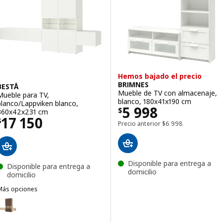
Hemos bajado el precio
BRIMNES
BESTÅ
Mueble de TV con almacenaje,
Mueble para TV,
blanco, 180x41x190 cm
blanco/Lappviken blanco,
Precio $ 5998
5 998
$
360x42x231 cm
Precio $ 17150
17 150
$
Precio anterior $ 69
Precio anterior
$
6 998
Disponible para entrega a
Disponible para entrega a
domicilio
domicilio
Más opciones
BESTÅ
pción: BESTÅ, Mueble para TV, efecto roble tinte blanco Lappviken