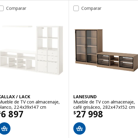
Comparar
Comparar
KALLAX / LACK
LANESUND
Mueble de TV con almacenaje,
Mueble de TV con almacenaje,
blanco, 224x39x147 cm
café grisáceo, 282x47x152 cm
Precio $ 6897
Precio $ 27998
6 897
27 998
$
$