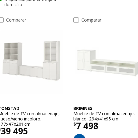
domicilio
Comparar
Comparar
TONSTAD
BRIMNES
Mueble de TV con almacenaje,
Mueble de TV con almacenaje,
hueso/vidrio incoloro,
blanco, 294x41x95 cm
Precio $ 7498
7 498
377x47x201 cm
$
Precio $ 39495
39 495
$