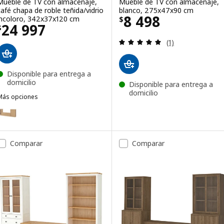
Mueble de TV con almacenaje,
Mueble de TV con almacenaje,
café chapa de roble teñida/vidrio
blanco, 275x47x90 cm
Precio $ 8498
8 498
incoloro, 342x37x120 cm
$
Precio $ 24997
24 997
$
Revisa: 5 de 5 es
(1)
Disponible para entrega a
domicilio
Disponible para entrega a
domicilio
Más opciones
TONSTAD
pción: TONSTAD, Mueble de TV con almacenaje, chapa roble/vidrio 
Comparar
Comparar