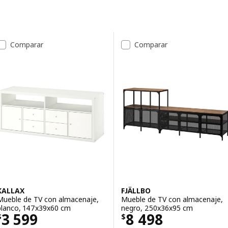
Saltar a los resultados
Lista de resultados
Comparar
Comparar
KALLAX
FJÄLLBO
Mueble de TV con almacenaje,
Mueble de TV con almacenaje,
blanco, 147x39x60 cm
negro, 250x36x95 cm
Precio $ 3599
Precio $ 8498
3 599
8 498
$
$