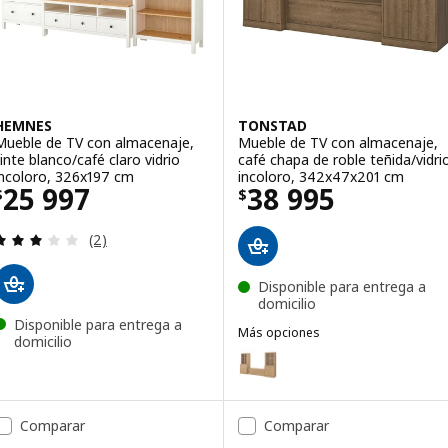
HEMNES
TONSTAD
Mueble de TV con almacenaje,
Mueble de TV con almacenaje,
tinte blanco/café claro vidrio
café chapa de roble teñida/vidri
incoloro, 326x197 cm
incoloro, 342x47x201 cm
Precio $ 25997
Precio $ 38995
25 997
38 995
$
$
Revisa: 3 de 5 estrellas. Total opiniones:
(2)
Disponible para entrega a
domicilio
Disponible para entrega a
Más opciones
domicilio
TONSTAD
Opción: TONSTAD, Mueble de TV 
Comparar
Comparar