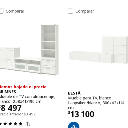
Comparar
Comparar
Hemos bajado el precio
BRIMNES
BESTÅ
Mueble de TV con almacenaje,
Mueble para TV, blanco
blanco, 258x41x190 cm
Lappviken/blanco, 300x42x114
Precio $ 8497
8 497
$
cm
Precio $ 13100
13 100
$
Precio anterior $ 9497
recio anterior
$
9 497
Revisa: 5 de 5 estrellas. Total opiniones:
(1)