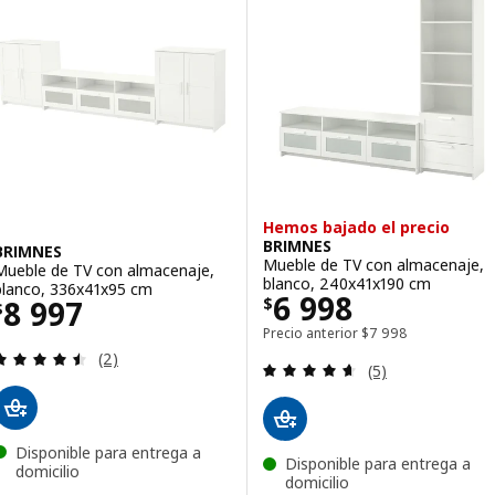
Opción: BESTÅ, Mueble de TV c/p
pción: BESTÅ, Mueble de TV c/puertas de vidrio
Opción: BESTÅ, Mueble de TV c/p
Hemos bajado el precio
BRIMNES
BRIMNES
Mueble de TV con almacenaje,
Mueble de TV con almacenaje,
blanco, 240x41x190 cm
blanco, 336x41x95 cm
Precio $ 6998
6 998
Precio $ 8997
8 997
$
$
Precio anterior $ 79
Precio anterior
$
7 998
Revisa: 4.5 de 5 estrellas. Total opiniones:
(2)
Revisa: 4.6 de 5 
(5)
Disponible para entrega a
Disponible para entrega a
domicilio
domicilio