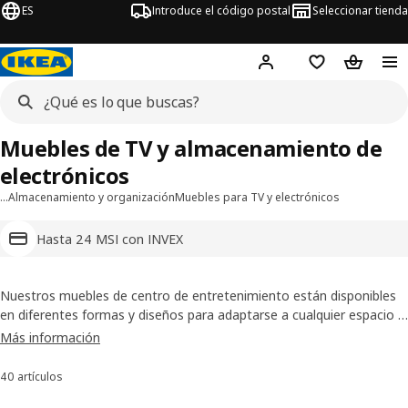
ES
Introduce el código postal
Seleccionar tienda
Hej!
Inicia sesión o regí
Lista de la com
Carrito 
Muebles de TV y almacenamiento de
electrónicos
…
Almacenamiento y organización
Muebles para TV y electrónicos
Hasta 24 MSI con INVEX
Nuestros muebles de centro de entretenimiento están disponibles
en diferentes formas y diseños para adaptarse a cualquier espacio y
a tus necesidades de almacenaje. ¡Conócelos y compra en línea hoy!
Más información
40 artículos
Ordenar y filtrar