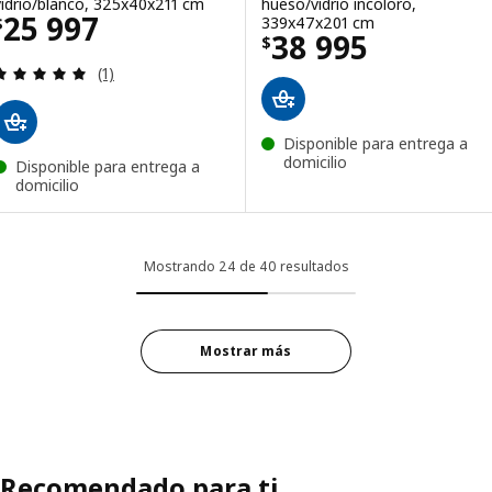
vidrio/blanco, 325x40x211 cm
hueso/vidrio incoloro,
Precio $ 25997
25 997
339x47x201 cm
$
Precio $ 38995
38 995
$
Revisa: 5 de 5 estrellas. Total opiniones:
(1)
Disponible para entrega a
domicilio
Disponible para entrega a
domicilio
Mostrando 24 de 40 resultados
Mostrar más
Recomendado para ti