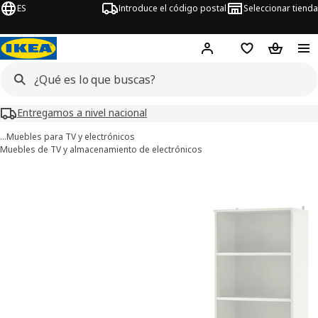
ES
Introduce el código postal
Seleccionar tienda
Hej!
Inicia sesión o regí
Lista de la com
Carrito 
Entregamos a nivel nacional
…
Muebles para TV y electrónicos
Muebles de TV y almacenamiento de electrónicos
ágenes de 7 BRIMNES
imágenes