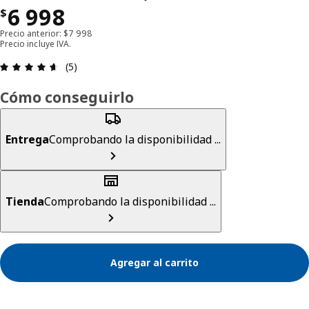
Precio $ 6998
6 998
$
Precio anterior: $7 998
Precio incluye IVA.
Revisión: 4.6 fuera de 5 estrellas. Revisiones tota
(5)
Cómo conseguirlo
Entrega
Comprobando la disponibilidad ...
Tienda
Comprobando la disponibilidad ...
Agregar al carrito