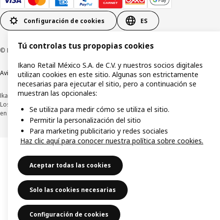
Configuración de cookies
ES
Tú controlas tus propopias cookies
© Inter IKEA Systems B.V.1999-2026
Ikano Retail México S.A. de C.V. y nuestros socios digitales
Aviso de privacidad
Política de cookies
Términos y condiciones de uso
utilizan cookies en este sitio. Algunas son estrictamente
necesarias para ejecutar el sitio, pero a continuación se
muestran las opcionales:
Ikano Retail México, S.A. de C.V.
Los precios publicados en este sitio web, catálogo digital, tiendas, así como
Se utiliza para medir cómo se utiliza el sitio.
en cualquier otro medio, se encuentran en pesos mexicanos e incluyen IVA.
Permitir la personalización del sitio
Para marketing publicitario y redes sociales
Haz clic aquí para conocer nuestra política sobre cookies.
Aceptar todas las cookies
Solo las cookies necesarias
Configuración de cookies