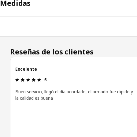
Medidas
Reseñas de los clientes
Excelente
Revisión: 5 fuera de 5 estrellas.
5
Buen servicio, llegó el día acordado, el armado fue rápido y
la calidad es buena