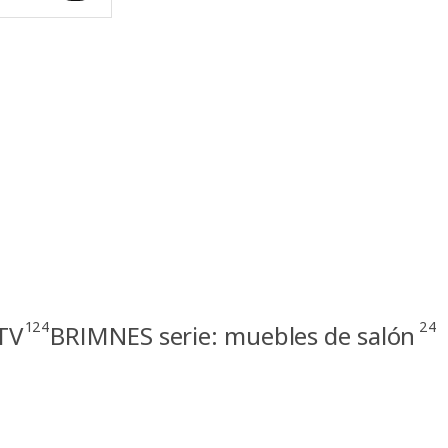
124
24
TV
BRIMNES serie: muebles de salón