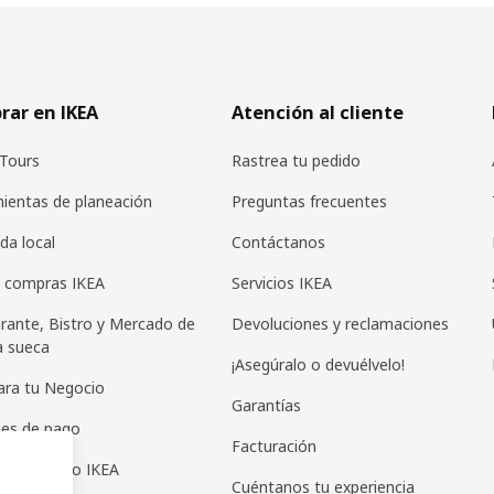
ar en IKEA
Atención al cliente
Tours
Rastrea tu pedido
ientas de planeación
Preguntas frecuentes
da local
Contáctanos
 compras IKEA
Servicios IKEA
rante, Bistro y Mercado de
Devoluciones y reclamaciones
a sueca
¡Asegúralo o devuélvelo!
ara tu Negocio
Garantías
es de pago
Facturación
as de regalo IKEA
Cuéntanos tu experiencia