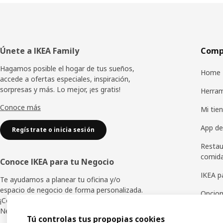
Pie
Únete a IKEA Family
Compr
de
Hagamos posible el hogar de tus sueños,
Home 
accede a ofertas especiales, inspiración,
página
sorpresas y más. Lo mejor, ¡es gratis!
Herram
Conoce más
Mi tien
App de
Regístrate o inicia sesión
Restau
comid
Conoce IKEA para tu Negocio
IKEA p
Te ayudamos a planear tu oficina y/o
espacio de negocio de forma personalizada.
Opcion
¡Conoce los beneficios de IKEA para tu
Negocio!
Tarjet
Tú controlas tus propopias cookies