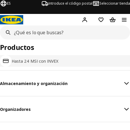
ES
Introduce el código postal
Seleccionar tienda
Hej!
Inicia sesión o regí
Lista de la com
Carrito 
Productos
Hasta 24 MSI con INVEX
Almacenamiento y organización
Organizadores