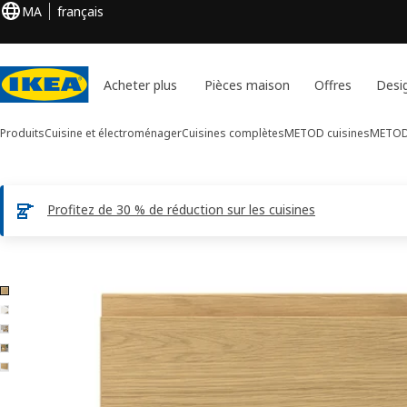
MA
français
Acheter plus
Pièces maison
Offres
Desi
Produits
Cuisine et électroménager
Cuisines complètes
METOD cuisines
METOD 
Profitez de 30 % de réduction sur les cuisines
Images de 5 VOXTORP
er les images