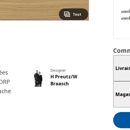
Tout
Comm
Livrai
Designer
ées
H Preutz/W
TORP
Braasch
uche
Magas