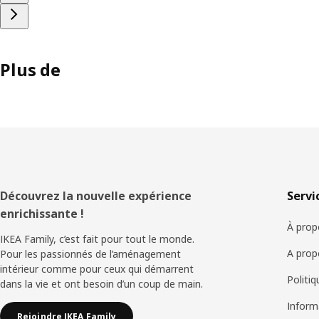
Plus de
Pied
Découvrez la nouvelle expérience
Servi
enrichissante !
de
À prop
IKEA Family, c’est fait pour tout le monde.
page
A prop
Pour les passionnés de l’aménagement
intérieur comme pour ceux qui démarrent
Politi
dans la vie et ont besoin d’un coup de main.
Inform
Rejoindre IKEA Family