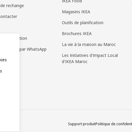
IKEA Food
 de rechange
Magasins IKEA
ontacter
Outils de planification
Brochures IKEA
 d'information
La vie à la maison au Maroc
e de vente par WhatsApp
Les Initiatives d'Impact Local
kies
d'IKEA Maroc
es
Support produit
Politique de confident