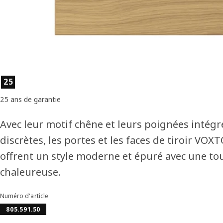
Caractéristiques du produit
25
25 ans de garantie
Avec leur motif chêne et leurs poignées intégr
discrètes, les portes et les faces de tiroir VOX
offrent un style moderne et épuré avec une to
chaleureuse.
Numéro d'article
805.591.50