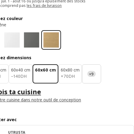
e juil. 1 - août 16 ou jusqu'à épuisement des stocks
e comprend pas
les frais de livraison
sez couleur
êne
sez dimensions
 cm
60x40 cm
60x60 cm
60x80 cm
+9
H
140DH
70DH
H
−
140
DH
+
70
DH
is ta cuisine
tre cuisine dans notre outil de conception
er avec
UTRUSTA