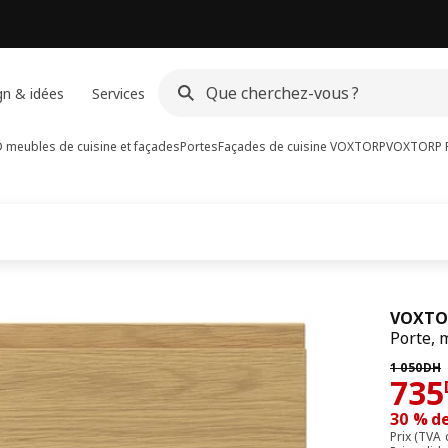
gn & idées
Services
meubles de cuisine et façades
Portes
Façades de cuisine VOXTORP
VOXTORP
VOXTO
Porte, 
Prix pré
1 050
DH
73
735
30 % d
Prix (TVA