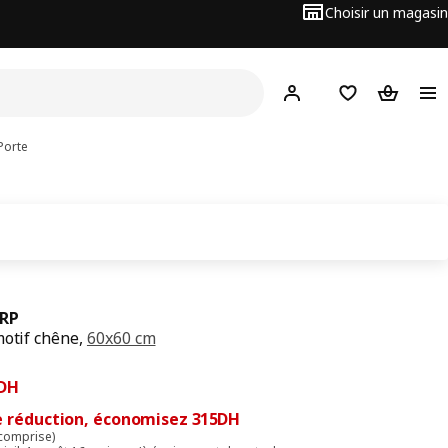
Choisir un magasin
Hej
! Connectez-vous
Favoris
Panier
Porte
RP
motif chêne,
60x60 cm
cédent 1050DH
5DH
DH
e réduction, économisez 315DH
 comprise)