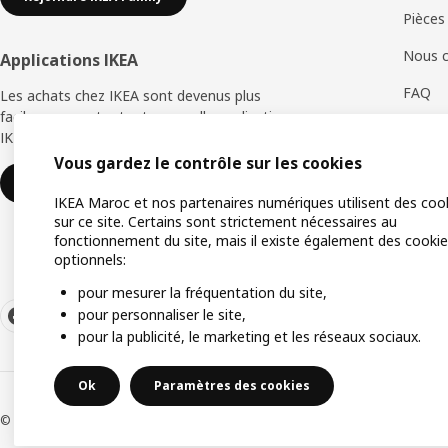
Pièces
Nous c
Applications IKEA
FAQ
Les achats chez IKEA sont devenus plus
faciles avec notre toute nouvelle application
Retour
IKEA Store.
Vous gardez le contrôle sur les cookies
Servic
Télécharger maintenant
IKEA Maroc et nos partenaires numériques utilisent des coo
sur ce site. Certains sont strictement nécessaires au
fonctionnement du site, mais il existe également des cooki
optionnels:
pour mesurer la fréquentation du site,
pour personnaliser le site,
pour la publicité, le marketing et les réseaux sociaux.
Ok
Paramètres des cookies
© Inter IKEA Systems B.V. 1999-2026