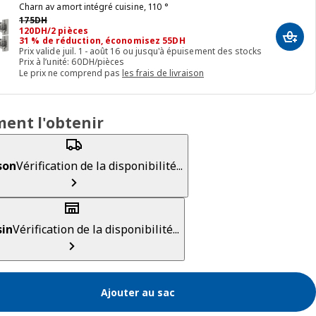
Charn av amort intégré cuisine, 110 °
Prix précédent 175DH
175
DH
120DH/2 pièces
120
DH
/2 pièces
31 % de réduction, économisez 55DH
Ajout
Prix valide juil. 1 - août 16 ou jusqu'à épuisement des stocks
Prix à l’unité: 60DH/pièces
Le prix ne comprend pas
les frais de livraison
ent l'obtenir
son
Vérification de la disponibilité...
in
Vérification de la disponibilité...
Ajouter au sac