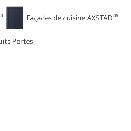
23
39
Façades de cuisine AXSTAD
uits Portes