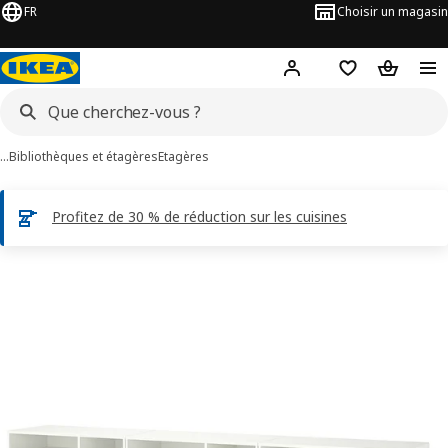
FR
Choisir un magasin
Hej
! Connectez-vous
Favoris
Panier
…
Bibliothèques et étagères
Etagères
Profitez de 30 % de réduction sur les cuisines
ages de 4 VIHALS
les images