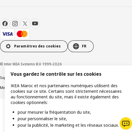
Paramètres des cookies
FR
© Inter IKEA Systems B.V. 1999-2026
Vous gardez le contrôle sur les cookies
Support produit
Politique de confidentialité
Politique de cookies
IKEA Maroc et nos partenaires numériques utilisent des
Mentions légales
Achat en ligne Termes et conditions
cookies sur ce site. Certains sont strictement nécessaires
au fonctionnement du site, mais il existe également des
cookies optionnels:
pour mesurer la fréquentation du site,
pour personnaliser le site,
pour la publicité, le marketing et les réseaux sociaux.