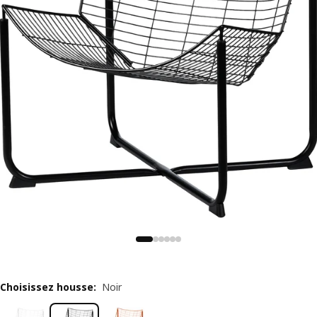
Choisissez housse
:
Noir