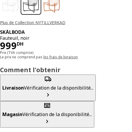
Plus de Collection NYTILLVERKAD
SKÅLBODA
Fauteuil, noir
999DH
999
DH
Prix (TVA comprise)
Le prix ne comprend pas
les frais de livraison
Comment l'obtenir
Livraison
Vérification de la disponibilité...
Magasin
Vérification de la disponibilité...