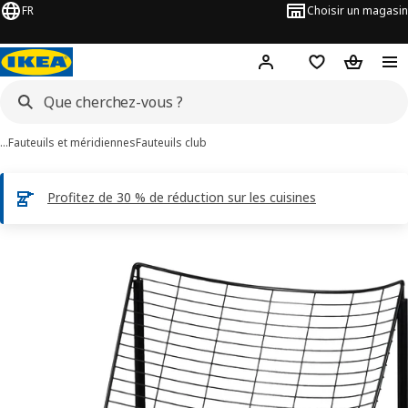
FR
Choisir un magasin
Hej
! Connectez-vous
Favoris
Panier
…
Fauteuils et méridiennes
Fauteuils club
Profitez de 30 % de réduction sur les cuisines
ages de 6 SKÅLBODA
les images