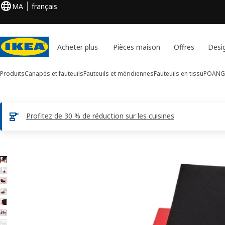
MA
français
Acheter plus
Pièces maison
Offres
Desi
Produits
Canapés et fauteuils
Fauteuils et méridiennes
Fauteuils en tissu
POÄNG
Profitez de 30 % de réduction sur les cuisines
Images de 7 POÄNG
er les images