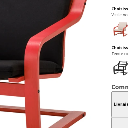
Choisis
Vissle no
Choisis
Teinté r
Comm
Livrai