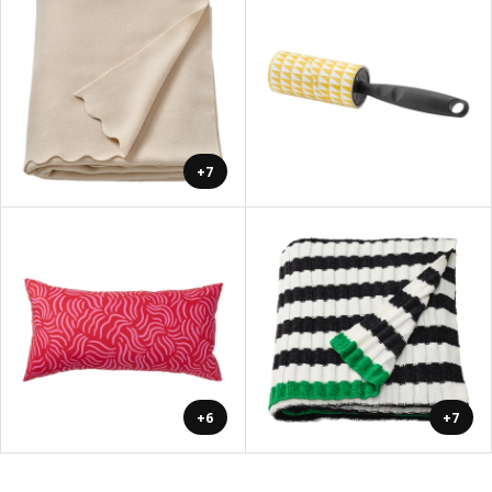
+7
+6
+7