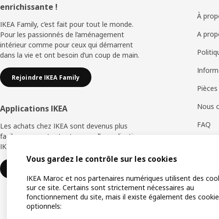
enrichissante !
de
À prop
IKEA Family, c’est fait pour tout le monde.
page
A prop
Pour les passionnés de l’aménagement
intérieur comme pour ceux qui démarrent
Politi
dans la vie et ont besoin d’un coup de main.
Inform
Rejoindre IKEA Family
Pièces
Nous c
Applications IKEA
FAQ
Les achats chez IKEA sont devenus plus
faciles avec notre toute nouvelle application
Retour
IKEA Store.
Vous gardez le contrôle sur les cookies
Servic
Télécharger maintenant
IKEA Maroc et nos partenaires numériques utilisent des coo
sur ce site. Certains sont strictement nécessaires au
fonctionnement du site, mais il existe également des cooki
optionnels: