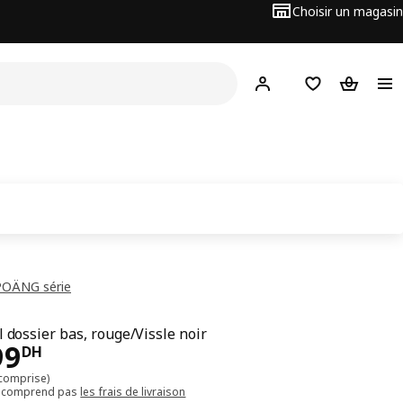
Choisir un magasin
Hej
! Connectez-vous
Favoris
Panier
POÄNG série
G
l dossier bas, rouge/Vissle noir
99DH
99
DH
 comprise)
e comprend pas
les frais de livraison