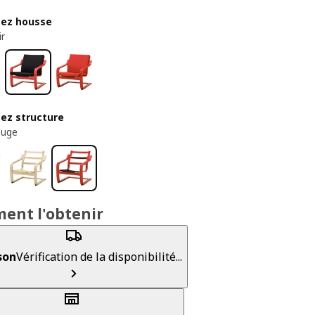
sez housse
ir
sez structure
ouge
ent l'obtenir
son
Vérification de la disponibilité...