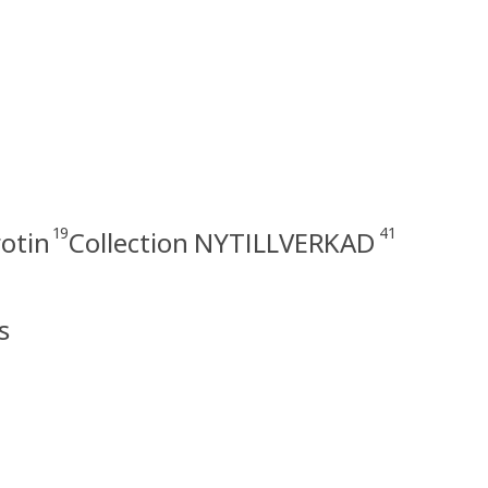
19
41
rotin
Collection NYTILLVERKAD
s