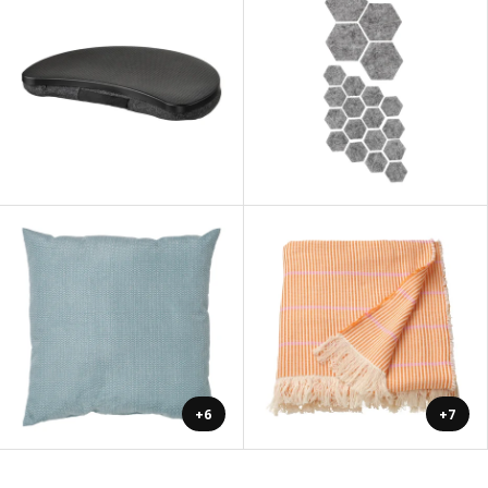
+6
+7