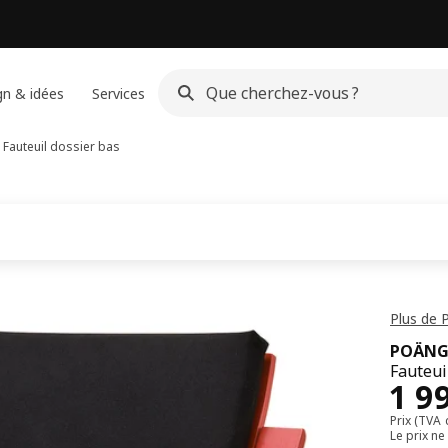
gn & idées
Services
Fauteuil dossier bas
Plus de 
POÄN
Fauteui
19
1 9
Prix (TVA
Le prix n