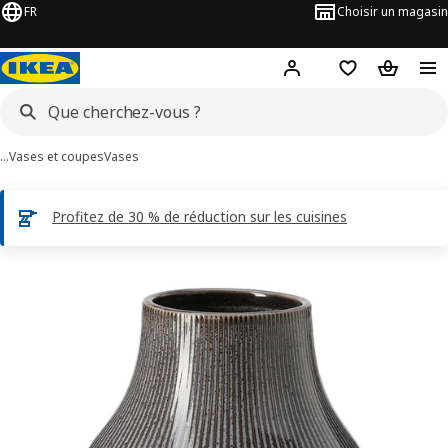
FR
Choisir un magasin
Hej
! Connectez-vous
Favoris
Panier
…
Vases et coupes
Vases
Profitez de 30 % de réduction sur les cuisines
ages de 4 GRADVIS
les images