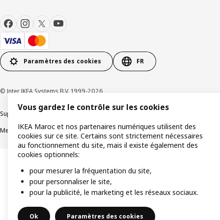
Paramètres des cookies
FR
© Inter IKEA Systems B.V. 1999-2026
Vous gardez le contrôle sur les cookies
Support produit
Politique de confidentialité
Politique de cookies
IKEA Maroc et nos partenaires numériques utilisent des
Mentions légales
Achat en ligne Termes et conditions
cookies sur ce site. Certains sont strictement nécessaires
au fonctionnement du site, mais il existe également des
cookies optionnels:
pour mesurer la fréquentation du site,
pour personnaliser le site,
pour la publicité, le marketing et les réseaux sociaux.
Ok
Paramètres des cookies