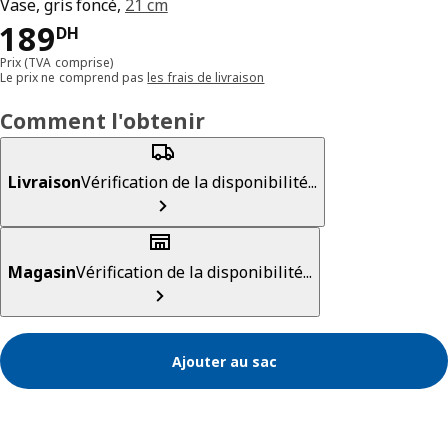
Vase, gris foncé,
21 cm
189DH
189
DH
Prix (TVA comprise)
Le prix ne comprend pas
les frais de livraison
Comment l'obtenir
Livraison
Vérification de la disponibilité...
Magasin
Vérification de la disponibilité...
Ajouter au sac