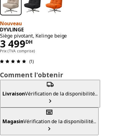
Nouveau
DYVLINGE
Siège pivotant, Kelinge beige
3499DH
3 499
DH
Prix (TVA comprise)
Avis: 5 sur 5 étoiles Nombre total d'avis: 1
(1)
Comment l'obtenir
Livraison
Vérification de la disponibilité...
Magasin
Vérification de la disponibilité...