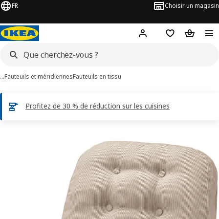
FR
Choisir un magasin
Hej
! Connectez-vous
Favoris
Panier
…
Fauteuils et méridiennes
Fauteuils en tissu
Profitez de 30 % de réduction sur les cuisines
ages de 10 DYVLINGE
les images