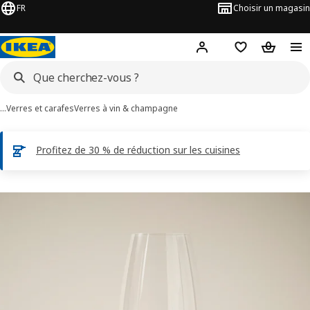
FR
Choisir un magasin
Hej
! Connectez-vous
Favoris
Panier
…
Verres et carafes
Verres à vin & champagne
Profitez de 30 % de réduction sur les cuisines
ages de 5 DYRGRIP
les images