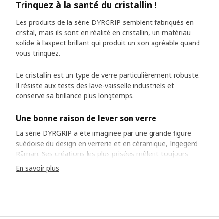
Trinquez à la santé du cristallin !
Les produits de la série DYRGRIP semblent fabriqués en
cristal, mais ils sont en réalité en cristallin, un matériau
solide à l'aspect brillant qui produit un son agréable quand
vous trinquez.
Le cristallin est un type de verre particulièrement robuste.
Il résiste aux tests des lave-vaisselle industriels et
conserve sa brillance plus longtemps.
Une bonne raison de lever son verre
La série DYRGRIP a été imaginée par une grande figure
suédoise du design en verrerie et en céramique, Ingegerd
Råman. Ses créations les plus prisées mêlent toujours
modestement fonction et esthétisme. Ingegerd explique
En savoir plus
volontiers l'attention qu'elle a portée à chaque millimètre
de ses verres, respectant les proportions de la base, du
pied et du ballon. Si elle s'est efforcée de créer une
harmonie parfaite, elle s'empresse de minimiser
l'importance de ses efforts. « Vous n'avez pas besoin de