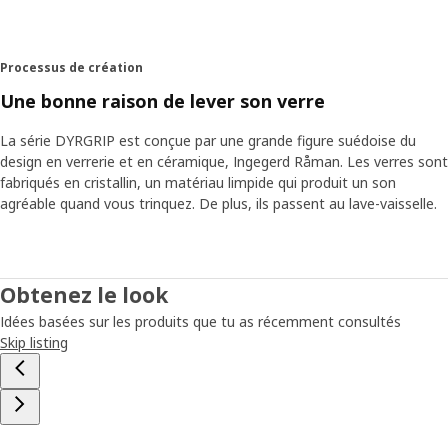
savoir tout ça. Vous devez juste le sentir quand vous
soulevez le verre, dit-elle en expliquant que la qualité du
cristallin met en valeur la couleur du contenu. L'attention
Processus de création
ne doit être centrée que sur la boisson. Ce que vous
versez dans le verre est la seule décoration. »
Une bonne raison de lever son verre
La série DYRGRIP est conçue par une grande figure suédoise du
design en verrerie et en céramique, Ingegerd Råman. Les verres sont
fabriqués en cristallin, un matériau limpide qui produit un son
agréable quand vous trinquez. De plus, ils passent au lave-vaisselle.
Obtenez le look
Idées basées sur les produits que tu as récemment consultés
Skip listing