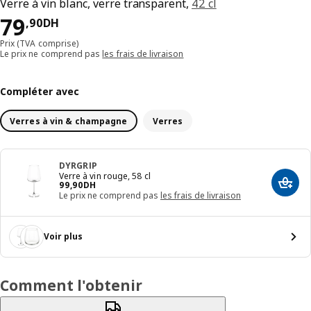
Verre à vin blanc, verre transparent,
42 cl
79,90DH
79
,
90
DH
Prix (TVA comprise)
Le prix ne comprend pas
les frais de livraison
Compléter avec
Verres à vin & champagne
Verres
DYRGRIP
Verre à vin rouge, 58 cl
99,90DH
99
,
90
DH
Ajout
Le prix ne comprend pas
les frais de livraison
Voir plus
Comment l'obtenir