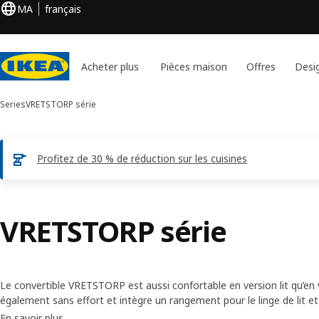
MA
français
Acheter plus
Pièces maison
Offres
Desi
Series
VRETSTORP série
Profitez de 30 % de réduction sur les cuisines
VRETSTORP série
Le convertible VRETSTORP est aussi confortable en version lit qu’en 
également sans effort et intègre un rangement pour le linge de lit e
canapé et prolongez sa durée de vie en remplaçant sa housse de t
En savoir plus