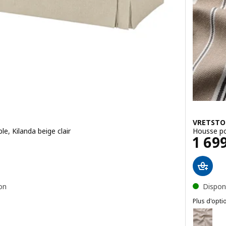
VRETSTO
e, Kilanda beige clair
Housse po
H
Prix
1 69
son
Disponi
Plus d'opti
VRETSTORP
Option : V