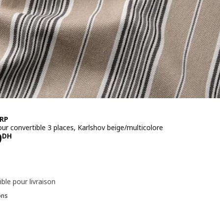
RP
ur convertible 3 places, Karlshov beige/multicolore
 1699DH
9
DH
ble pour livraison
ons
RETSTORP, Housse pour convertible 3 places, Kilanda beige clair