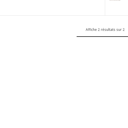
pé 3 places convertible, Kilanda bleu foncé
Option : 
pé 3 places convertible, Hakebo gris foncé
Option : 
pé 3 places convertible, Hakebo gris vert
Option : 
Affiche 2 résultats sur 2
pé 3 places convertible, Karlshov gris-beige