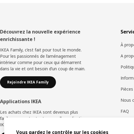
Pied
Découvrez la nouvelle expérience
Servi
enrichissante !
de
À prop
IKEA Family, c’est fait pour tout le monde.
page
A prop
Pour les passionnés de l’aménagement
intérieur comme pour ceux qui démarrent
Politi
dans la vie et ont besoin d’un coup de main.
Inform
Rejoindre IKEA Family
Pièces
Nous c
Applications IKEA
FAQ
Les achats chez IKEA sont devenus plus
faciles avec notre toute nouvelle application
Retour
IKEA Store.
Vous gardez le contrôle sur les cookies
Servic