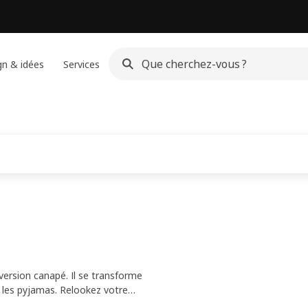
gn & idées
Services
version canapé. Il se transforme
t les pyjamas. Relookez votre
emps en temps.