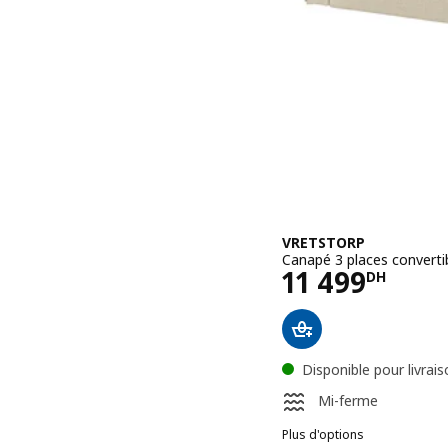
VRETSTORP
Canapé 3 places convertibl
Prix 11499D
11 499
DH
Disponible pour livrai
Mi-ferme
Plus d'options