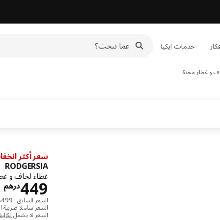
كار
خدمات ايكيا
ف و غطاء مخدة
سعر أكثر انخفا
RODGERSIA
غطاء لحاف و غط
د
449
درهم
السعر السابق : ‭499‬درهم
السعر شاملا ضريبة ال
السعر لا يشمل
تكالي