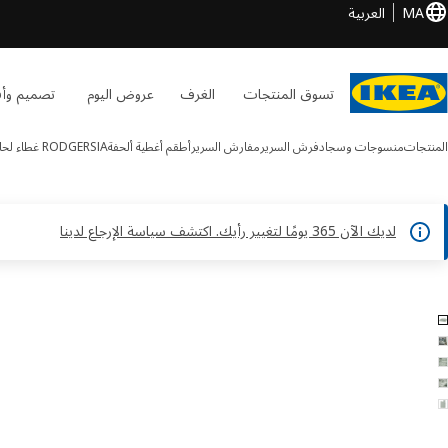
MA
العربية
تسوق المنتجات
الغرف
عروض اليوم
تصميم وأف
المنتجات
منسوجات وسجاد
فرش السرير
مفارش السرير
أطقم أغطية ألحفة
RODGERSIA
غطاء لحا
لديك الآن 365 يومًا لتغيير رأيك. اكتشف سياسة الإرجاع لدينا
RODGERSI الصور
طي الصور