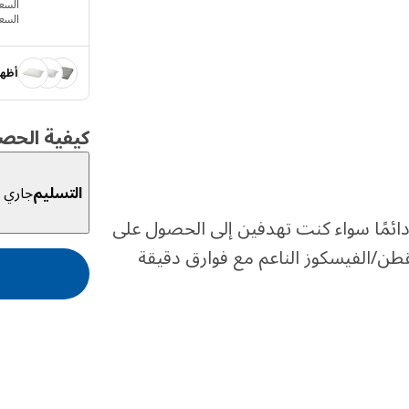
السعر ‭‬
السع
أظهر
كيفية الحص
التسليم
جاري ا
ائمًا سواء كنت تهدفين إلى الحصول على
ن/الفيسكوز الناعم مع فوارق دقيقة