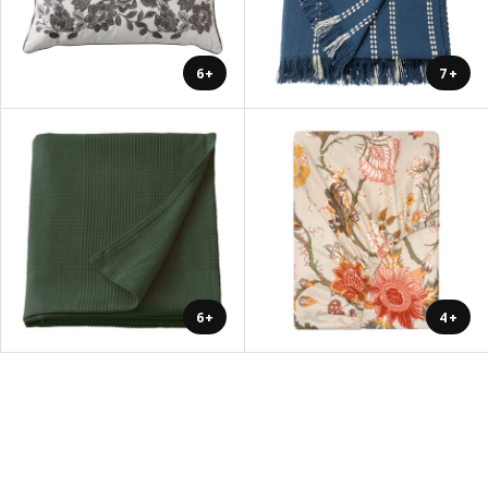
+6
+7
+6
+4