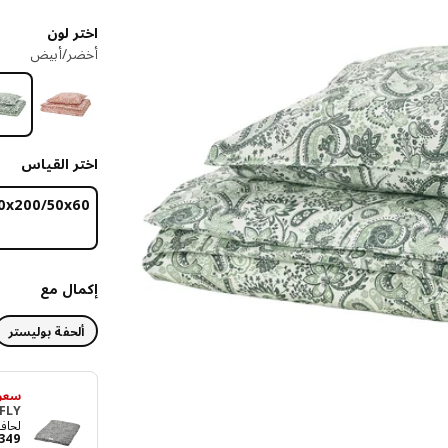
اختر لون
أخضر/أبيض
اختر القياس
‎150x200/50x60 
إكمال مع
ألحفة بوليستر
سعر 
FLY
لحاف، أق
349