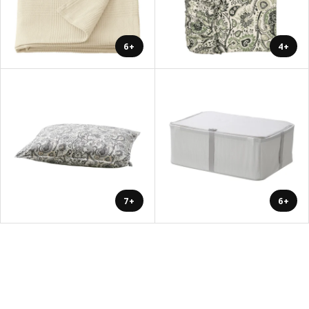
+6
+4
+7
+6