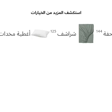
استكشف المزيد من الخيارات
125
144
حفة
شراشف
أغطية مخدات