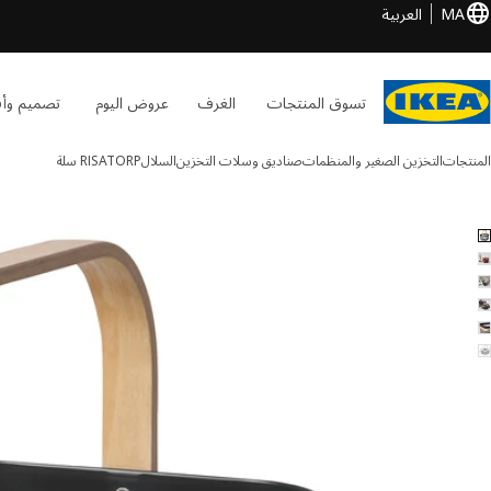
MA
العربية
تسوق المنتجات
الغرف
عروض اليوم
تصميم وأف
المنتجات
التخزين الصغير والمنظمات
صناديق وسلات التخزين
السلال
RISATORP
سلة
RISATORP الصور
طي الصور