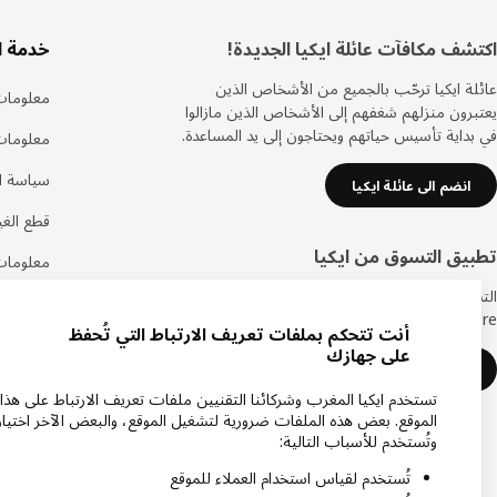
ذييل
اكتشف مكافآت عائلة ايكيا الجديدة!
خدمة ا
عائلة ايكيا ترحّب بالجميع من الأشخاص الذين
معلومات
يعتبرون منزلهم شغفهم إلى الأشخاص الذين مازالوا
في بداية تأسيس حياتهم ويحتاجون إلى يد المساعدة.
معلومات
سياسة ال
انضم الى عائلة ايكيا
قطع الغيا
تطبيق التسوق من ايكيا
معلومات
التسوق في ايكيا أصبح أكثر سهولة مع تطبيق متجر
اتصل بنا
IKEA Store الجديد.
أنت تتحكم بملفات تعريف الارتباط التي تُحفظ
الأسئلة ا
على جهازك
حمل تطبيق ايكيا
رأيك يهم
تستخدم ايكيا المغرب وشركائنا التقنيين ملفات تعريف الارتباط على هذا
الموقع. بعض هذه الملفات ضرورية لتشغيل الموقع، والبعض الآخر اختيار
خدمة ال
وتُستخدم للأسباب التالية:
تُستخدم لقياس استخدام العملاء للموقع