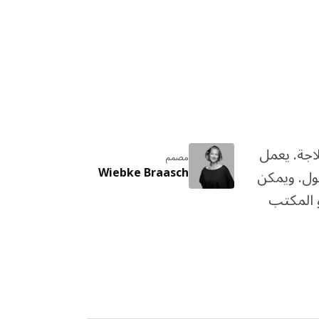
اجة. يعمل
مصمم
Wiebke Braasch
طول. ويمكن
و المكتب