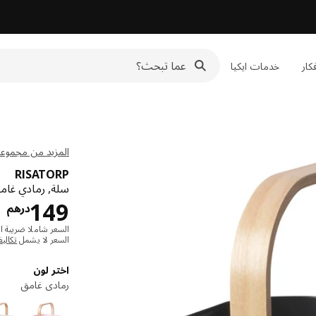
كار
خدمات ايكيا
المزيد من مجموعة SATORP
RISATORP
سلة, رمادي غام
د
149
درهم
السعر شاملا ضريبة ال
السعر لا يشمل
تكالي
اختر لون
رمادي غامق