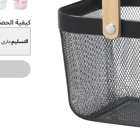
كيفية الحص
التسليم
جاري ا