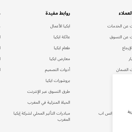
لعملاء
روابط مفيدة
ه
 عن الخدمات
ايكيا الأعمال
ع
 عن التسوق
عائلة ايكيا
ا
إرجاع
طعام ايكيا
ا
ر
معارض ايكيا
ا
 الضمان
أدوات التصميم
ا
بروشورات ايكيا
لمتكررة
طرق التسوق عبر الإنترنت
نا
الحياة المنزلية في المغرب
ية
طلب عبر الواتس اب
مبادرات التأثير المحلي لشركة إيكيا
المغرب