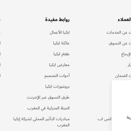
لعملاء
روابط مفيدة
ه
 عن الخدمات
ايكيا الأعمال
ع
 عن التسوق
عائلة ايكيا
ا
إرجاع
طعام ايكيا
ا
ر
معارض ايكيا
ا
 الضمان
أدوات التصميم
ا
بروشورات ايكيا
لمتكررة
طرق التسوق عبر الإنترنت
نا
الحياة المنزلية في المغرب
ية
طلب عبر الواتس اب
مبادرات التأثير المحلي لشركة إيكيا
المغرب