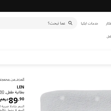
كار
خدمات ايكيا
فل
المزيد من مجموعة N
LEN
بطانية طفل,
0x90
89
90
,
درهم
السعر شاملا ضريبة ال
السعر لا يشمل
تكالي