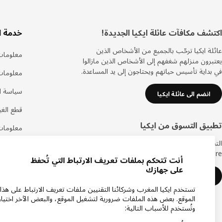
ذييل
اكتشف مكافآت عائلة ايكيا الجديدة!
خدمة ا
عائلة ايكيا ترحّب بالجميع من الأشخاص الذين
معلومات
يعتبرون منزلهم شغفهم إلى الأشخاص الذين مازالوا
في بداية تأسيس حياتهم ويحتاجون إلى يد المساعدة.
معلومات
سياسة ال
انضم الى عائلة ايكيا
قطع الغيا
تطبيق التسوق من ايكيا
معلومات
التسوق في ايكيا أصبح أكثر سهولة مع تطبيق متجر
اتصل بنا
IKEA Store الجديد.
أنت تتحكم بملفات تعريف الارتباط التي تُحفظ
الأسئلة ا
على جهازك
حمل تطبيق ايكيا
رأيك يهم
تستخدم ايكيا المغرب وشركائنا التقنيين ملفات تعريف الارتباط على هذا
الموقع. بعض هذه الملفات ضرورية لتشغيل الموقع، والبعض الآخر اختيار
خدمة ال
وتُستخدم للأسباب التالية: