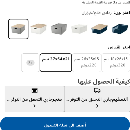
ر شاملا ضريبة القيمة المضافة
 لون
:
رمادي فاتح/خيزران
ر القياس
‎18x26 سم‏
‎26x35x15 سم‏
‎37x54x21 سم‏
+2
درهم 320
درهم 220
32
درهم
−
220
درهم
ية الحصول عليها
تسليم
جاري التحقق من التوفر ...
متجر
جاري التحقق من التوفر ...
أضف الى سلة التسوق