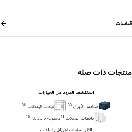
سات
تجات ذات صله
استكشف المزيد من الخيارات
38
133
صناديق الأوراق
لوحات الإعلانات
56
11
حافظات المجلات
مجموعة KUGGIS
الكل منظمات الأوراق والملفات