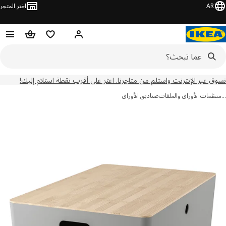
AR
اختر المتجر
مرحباً! تسجيل الدخول
قائمه التسوق
حقيبة تسوق
 عبر الإنترنت واستلم من متاجرنا. اعثر على أقرب نقطة استلام إليك!
مات الأوراق والملفات
صناديق الأوراق
ور