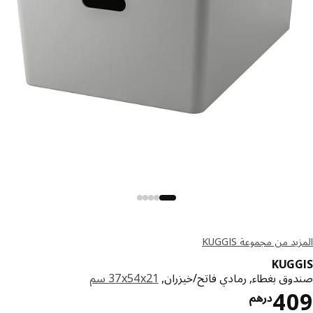
د من مجموعة KUGGIS
KUG
وق بغطاء, رمادي فاتح/خيزران,
‎37x54x21 سم‏
درهم 409
4
درهم