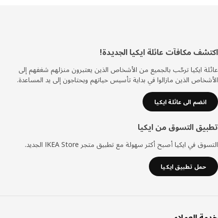
ييل
شف مكافآت عائلة ايكيا الجديدة!
ة ايكيا ترحّب بالجميع من الأشخاص الذين يعتبرون منزلهم شغفهم إلى
خاص الذين مازالوا في بداية تأسيس حياتهم ويحتاجون إلى يد المساعدة.
انضم الى عائلة ايكيا
يق التسوق من ايكيا
ق في ايكيا أصبح أكثر سهولة مع تطبيق متجر IKEA Store الجديد.
حمل تطبيق ايكيا
ة العملاء