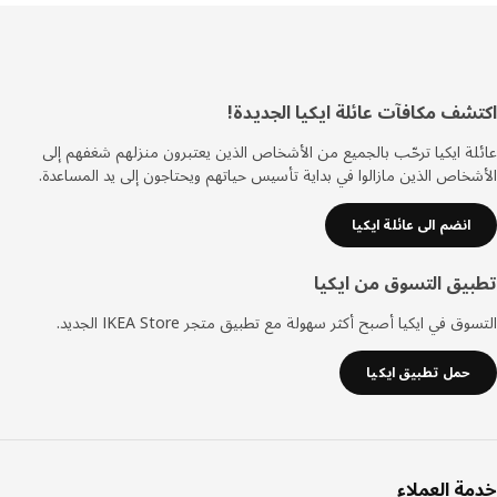
ييل
شف مكافآت عائلة ايكيا الجديدة!
ة ايكيا ترحّب بالجميع من الأشخاص الذين يعتبرون منزلهم شغفهم إلى
خاص الذين مازالوا في بداية تأسيس حياتهم ويحتاجون إلى يد المساعدة.
انضم الى عائلة ايكيا
يق التسوق من ايكيا
ق في ايكيا أصبح أكثر سهولة مع تطبيق متجر IKEA Store الجديد.
حمل تطبيق ايكيا
ة العملاء