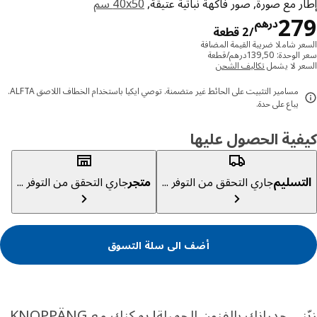
 مع صورة, صور فاكهة نباتية عتيقة,
‎40x50 سم‏
درهم 279/2 قطعة
2
درهم
/2 قطعة
ر شاملا ضريبة القيمة المضافة
دة: 139,50درهم/قطعة
ر لا يشمل
تكاليف الشحن
مسامير التثبيت على الحائط غير متضمنة. توصي ايكيا باستخدام الخطاف اللاصق ALFTA.
يباع على حدة.
ية الحصول عليها
تسليم
جاري التحقق من التوفر ...
متجر
جاري التحقق من التوفر ...
أضف الى سلة التسوق
زيّني جدرانك بالفنون الجميلة! يمكنك مع KNOPPÄNG