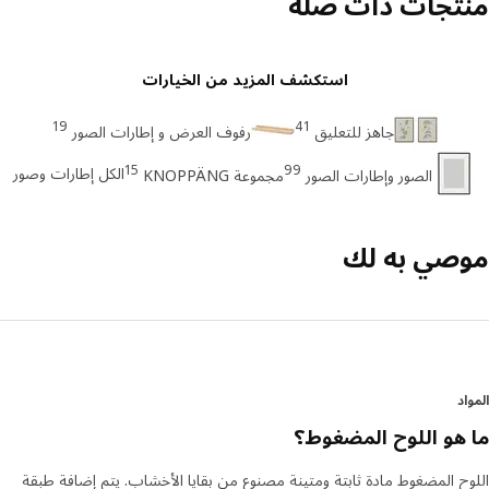
تجات ذات صله
استكشف المزيد من الخيارات
19
41
جاهز للتعليق
رفوف العرض و إطارات الصور
15
99
الكل إطارات وصور
الصور وإطارات الصور
مجموعة KNOPPÄNG
صي به لك
د
هو اللوح المضغوط؟
ح المضغوط مادة ثابتة ومتينة مصنوع من بقايا الأخشاب. يتم إضافة طبقة