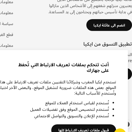
معلومات
يعتبرون منزلهم شغفهم إلى الأشخاص الذين مازالوا
في بداية تأسيس حياتهم ويحتاجون إلى يد المساعدة.
معلومات
سياسة ال
انضم الى عائلة ايكيا
قطع الغيا
تطبيق التسوق من ايكيا
معلومات
التسوق في ايكيا أصبح أكثر سهولة مع تطبيق متجر
اتصل بنا
IKEA Store الجديد.
أنت تتحكم بملفات تعريف الارتباط التي تُحفظ
الأسئلة ا
على جهازك
حمل تطبيق ايكيا
رأيك يهم
تستخدم ايكيا المغرب وشركائنا التقنيين ملفات تعريف الارتباط على هذا
الموقع. بعض هذه الملفات ضرورية لتشغيل الموقع، والبعض الآخر اختيار
خدمة ال
وتُستخدم للأسباب التالية:
تُستخدم لقياس استخدام العملاء للموقع
تُستخدم لتخصيص الموقع وفق تفضيلات العميل
تُستخدم للإعلان والتسويق والتواصل الاجتماعي
قبول ملفات تعريف الارتباط كلها