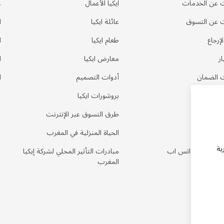
 عن الخدمات
ايكيا الأعمال
ع
 عن التسوق
عائلة ايكيا
ا
إرجاع
طعام ايكيا
ا
ر
معارض ايكيا
ا
 الضمان
أدوات التصميم
ا
بروشورات ايكيا
لمتكررة
طرق التسوق عبر الإنترنت
نا
الحياة المنزلية في المغرب
ية
طلب عبر الواتس اب
مبادرات التأثير المحلي لشركة إيكيا
المغرب