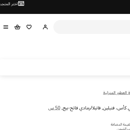
اختر المتجر
مرحباً! تسجيل الدخول
قائمه التسوق
حقيبة تسو
العطور المنزلية
أس، فتيلين, فانيلا/رمادي فاتح-بيج,
50 س
هم 159
قيمة المضافة
ف الشحن