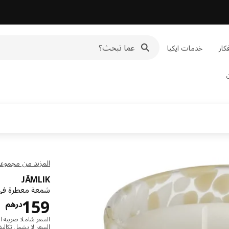
كار
خدمات ايكيا
المزيد من مجموعة 
JÄMLIK
شمعة معطرة في ك
در
159
درهم
السعر شاملا ضريبة ال
السعر لا يشمل
تكالي