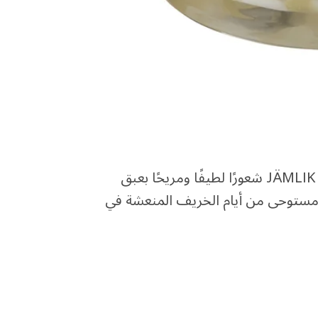
ما هي الرائحة المفضلة لمنزلك؟ تمنحك الشمعة المعطرة JÄMLIK شعورًا لطيفًا ومريحًا بعبق
ح مستوحى من أيام الخريف المنعشة في