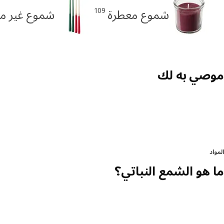
109
شموع معطرة
شموع غير م
موصي به لك
المواد
ما هو الشمع النباتي؟