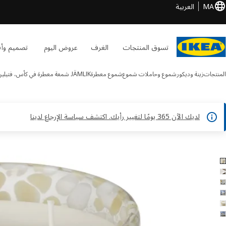
MA
العربية
تسوق المنتجات
الغرف
عروض اليوم
تصميم وأف
المنتجات
زينة وديكور
شموع وحاملات شموع
شموع معطرة
JÄMLIK
شمعة معطرة في كأس، فتيلين
لديك الآن 365 يومًا لتغيير رأيك. اكتشف سياسة الإرجاع لدينا
JÄMLIK الصور
طي الصور