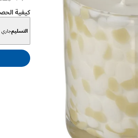
كيفية الحص
التسليم
جاري ا