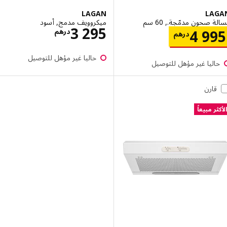
LAGAN
LA
 صحون مدمّجة., 60 سم
ميكروويف مدمج, أسود
الاسعار درهم 5
3 295
الاسعار درهم 4995
درهم
4 9
درهم
حاليا غير مؤهل للتوصيل
اليا غير مؤهل للتوصيل
قارن
ر مبيعاً