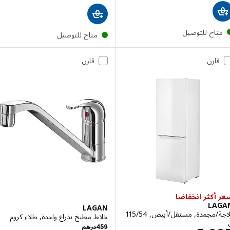
تاح للتوصيل
متاح للتوصيل
قارن
قارن
أكثر انخفاضا
LA
LAGAN
ثلاجة/مجمدة, مستقل/أبيض, ‎115/54
خلاط مطبخ بذراع واحدة, طلاء كروم
درهم 459
459
درهم