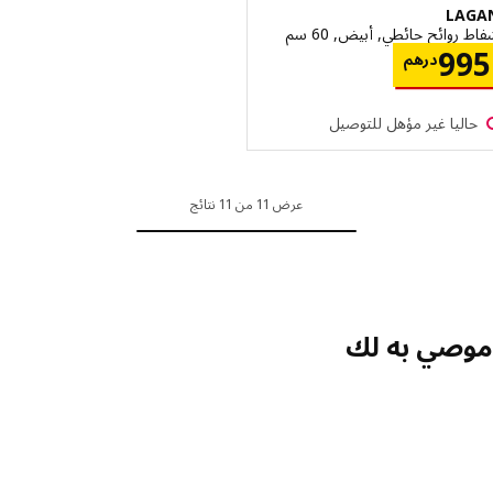
LA
روائح حائطي, أبيض, 60 سم
الاسعار درهم 995
9
درهم
اليا غير مؤهل للتوصيل
عرض 11 من 11 نتائج
صي به لك