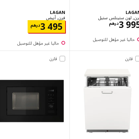
LAGAN
LA
 لون ستينلس ستيل
فرن, أبيض
الاسعار درهم 3995
3 9
الاسعار درهم
درهم
3 495
درهم
اليا غير مؤهل للتوصيل
حاليا غير مؤهل للتوصيل
قارن
قارن