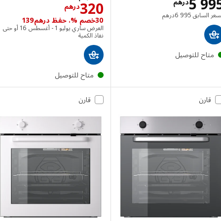
الاسعار درهم 5995
5 9
درهم
الاسعار درهم 20
320
درهم
السعر السابق درهم 6995
 السابق
6 995
درهم
30خصم %، حفظ درهم139
العرض ساري يوليو 1 - أغسطس 16 أو حتى
نفاذ الكمية
تاح للتوصيل
متاح للتوصيل
قارن
قارن