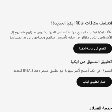
ييل
شف مكافآت عائلة ايكيا الجديدة!
ة ايكيا ترحّب بالجميع من الأشخاص الذين يعتبرون منزلهم شغفهم إلى
خاص الذين مازالوا في بداية تأسيس حياتهم ويحتاجون إلى يد المساعدة.
انضم الى عائلة ايكيا
يق التسوق من ايكيا
ق في ايكيا أصبح أكثر سهولة مع تطبيق متجر IKEA Store الجديد.
حمل تطبيق ايكيا
ة العملاء