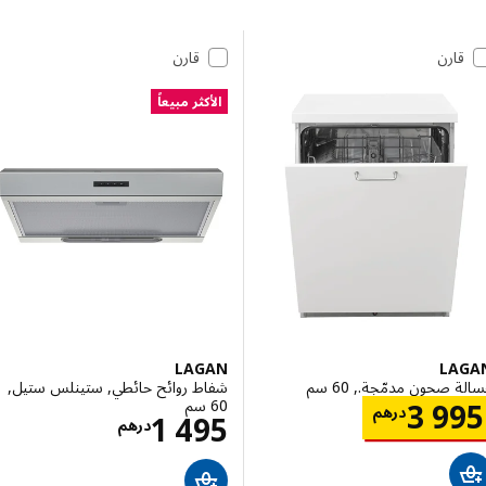
 إلى النتائج
مة النتائج
قارن
قارن
الأكثر مبيعاً
LAGAN
LA
 صحون مدمّجة., 60 سم
شفاط روائح حائطي, ستينلس ستيل,
60 سم
الاسعار درهم 3995
3 9
درهم
الاسعار درهم 5
1 495
درهم