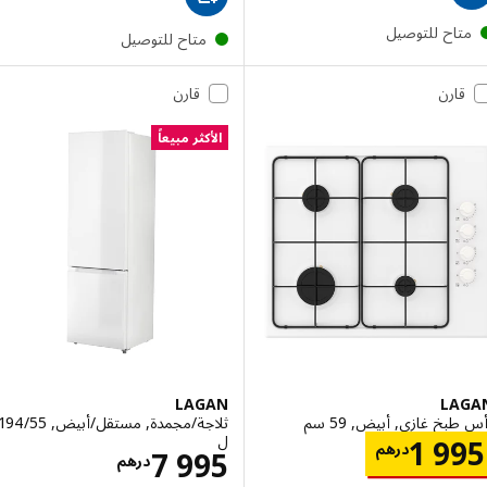
تاح للتوصيل
متاح للتوصيل
قارن
قارن
الأكثر مبيعاً
LAGAN
LA
بخ غازي, أبيض, 59 سم
ثلاجة/مجمدة, مستقل/أبيض, ‎194/55
ل‏
الاسعار درهم 1995
1 9
درهم
الاسعار درهم 5
7 995
درهم