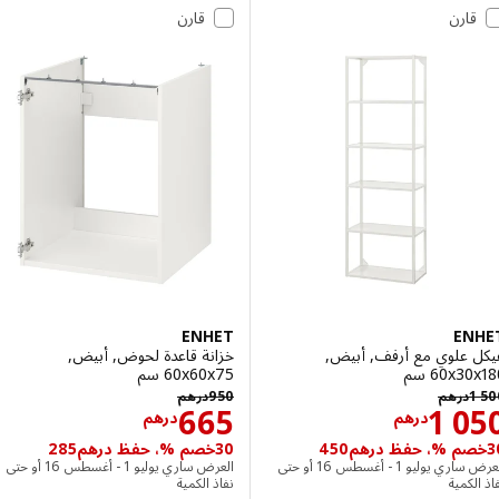
قارن
قارن
ENHET
EN
 علوي مع أرفف, أبيض,
خزانة قاعدة لحوض, أبيض,
‎60x سم‏
‎60x60x75 سم‏
درهم 1500
درهم 950
1
درهم
950
درهم
الاسعار درهم 1050
الاسعار درهم 65
665
1 0
درهم
درهم
30خصم %، حفظ درهم285
العرض ساري يوليو 1 - أغسطس 16 أو حتى
العرض ساري يوليو 1 - أغسطس 16 أو حتى
لكمية
نفاذ الكمية