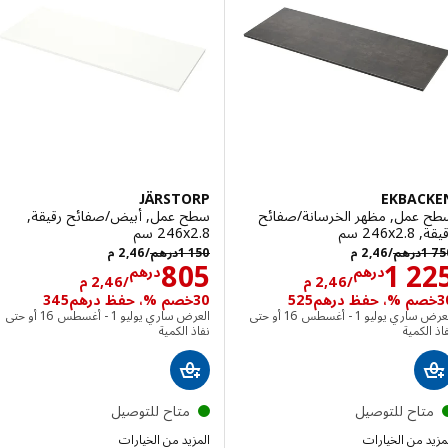
JÄRSTORP
EKBAC
عمل, مظهر الخرسانة/صفائح
سطح عمل, أبيض/صفائح رقيقة,
‎2 سم‏
‎246x2.8 سم‏
درهم 1750/2,46 م
درهم 1150/2,46 م
1
درهم
/2,46 م
1 150
درهم
/2,46 م
الاسعار درهم 1225/2,46 م
الاسعار درهم 6
805
1 2
درهم
درهم
/2,46 م
/2,46 م
30خصم %، حفظ درهم345
العرض ساري يوليو 1 - أغسطس 16 أو حتى
العرض ساري يوليو 1 - أغسطس 16 أو حتى
لكمية
نفاذ الكمية
تاح للتوصيل
متاح للتوصيل
 من الخيارات
المزيد من الخيارات