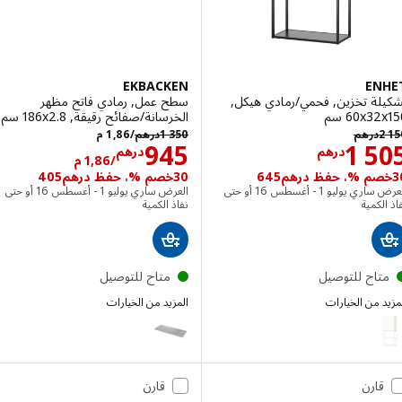
EKBACKEN
EN
لة تخزين, فحمي/رمادي هيكل,
سطح عمل, رمادي فاتح مظهر
‎60x سم‏
الخرسانة/صفائح رقيقة, ‎186x2.8 سم‏
درهم 2150
درهم 1350/1,86 م
درهم
1 350
درهم
/1,86 م
الاسعار درهم 1505
الاسعار درهم 86
945
1 5
درهم
درهم
/1,86 م
30خصم %، حفظ درهم405
العرض ساري يوليو 1 - أغسطس 16 أو حتى
العرض ساري يوليو 1 - أغسطس 16 أو حتى
لكمية
نفاذ الكمية
تاح للتوصيل
متاح للتوصيل
 من الخيارات
المزيد من الخيارات
EKBACKEN
E
الخيار: ENHET, تشكيلة تخزين, أبيض, ‎60x32x150 سم‏
الخيار: ENHET, تشكيلة تخزين, فحمي/أبيض, ‎60x32x150 سم‏
قارن
قارن