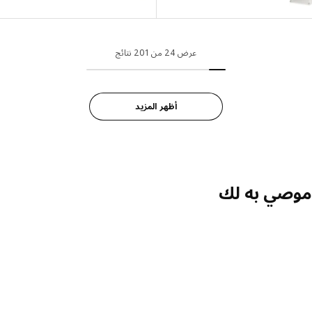
الخيار: ENHET, خزانة قاعدة مع رف, أبيض, ‎60x60x75 سم‏
عرض 24 من 201 نتائج
أظهر المزيد
صي به لك