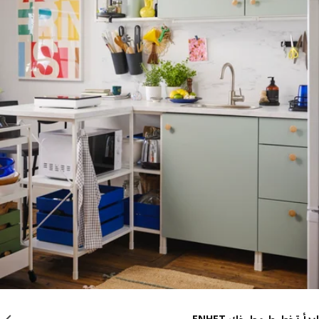
 تخطيط مطبخك ENHET