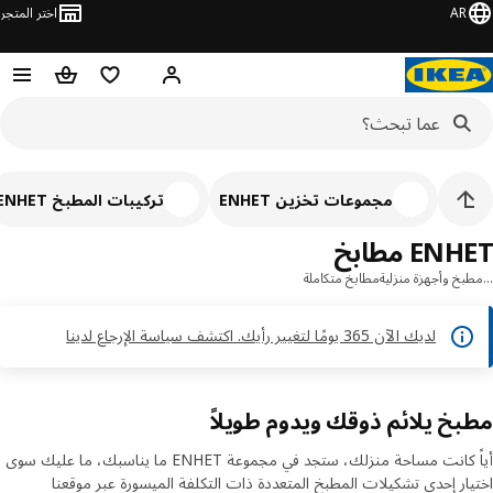
AR
اختر المتجر
مرحباً! تسجيل الدخول
قائمه التسوق
حقيبة تسوق
مجموعات تخزين ENHET
تركيبات المطبخ ENHET
EN مطابخ
خ وأجهزة منزلية
مطابخ متكاملة
لديك الآن 365 يومًا لتغيير رأيك. اكتشف سياسة الإرجاع لدينا
خ يلائم ذوقك ويدوم طويلاً
أياً كانت مساحة منزلك، ستجد في مجموعة ENHET ما يناسبك، ما عليك سوى
ار إحدى تشكيلات المطبخ المتعددة ذات التكلفة الميسورة عبر موقعنا