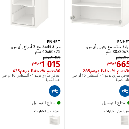
ENHET
EN
 حائط مع رفين, أبيض,
خزانة قاعدة مع 3 أدراج, أبيض,
‎80 سم‏
‎40x60x75 سم‏
درهم 950
درهم 1450
رهم
1 450
درهم
الاسعار درهم 665
الاسعار درهم 5
1 015
6
درهم
درهم
30خصم %، حفظ درهم435
العرض ساري يوليو 1 - أغسطس 16 أو حتى
العرض ساري يوليو 1 - أغسطس 16 أو حتى
لكمية
نفاذ الكمية
تاح للتوصيل
متاح للتوصيل
 من الخيارات
المزيد من الخيارات
ENHET
E
الخيار: ENHET, خزانة حائط مع رفين, أبيض, ‎60x30x75 سم‏