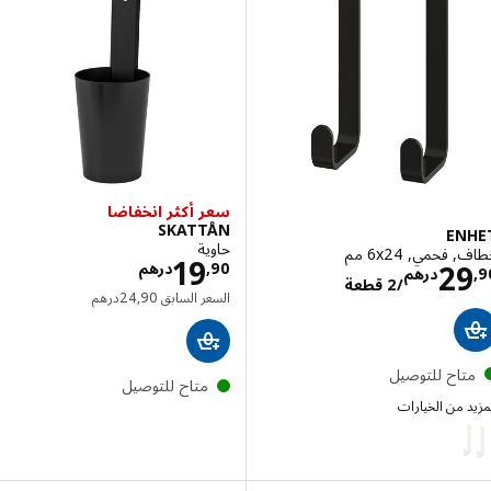
سعر أكثر انخفاضا
SKATTÅN
EN
حاوية
حمي, ‎6x24 مم‏
الاسعار درهم 9,90
19
الاسعار درهم 29,90/2 قطعة
2
90
,
درهم
درهم
/2 قطعة
السعر السابق درهم 24,90
السعر السابق
90
,
24
درهم
تاح للتوصيل
متاح للتوصيل
 من الخيارات
E
الخيار: ENHET, خطاف, أبيض, ‎6x24 مم‏