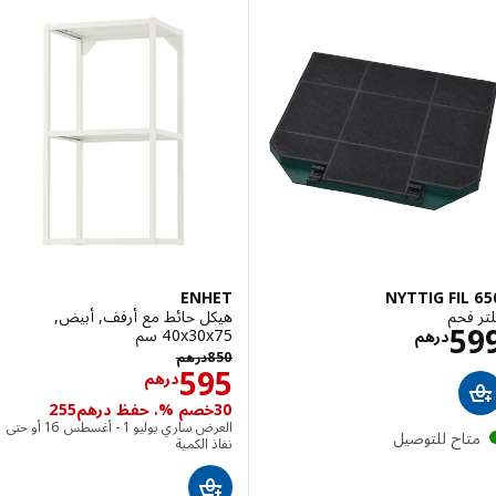
ENHET
NYTTIG FIL
فحم
هيكل حائط مع أرفف, أبيض,
الاسعار درهم 599
5
‎40x30x75 سم‏
درهم
درهم 850
850
درهم
الاسعار درهم 95
595
درهم
30خصم %، حفظ درهم255
العرض ساري يوليو 1 - أغسطس 16 أو حتى
تاح للتوصيل
نفاذ الكمية