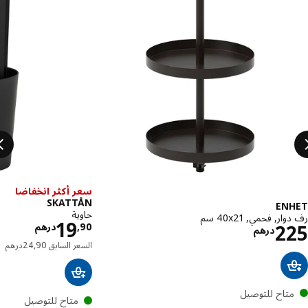
سعر أكثر انخفاضا
SKATTÅN
EN
حاوية
ر, فحمي, ‎40x21 سم‏
الاسعار 
19
الاسعار درهم 225
2
90
,
درهم
درهم
السعر ا
السعر السابق
90
,
24
درهم
متاح للتوصيل
متاح للتوصيل