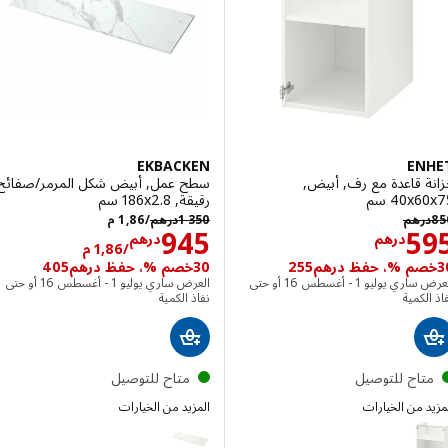
الخيار: ENHET, خزانة قاعدة مع 3 أدراج, أبيض/رمادي هيكل, ‎60x62x75 سم‏
EKBACKEN
EN
 قاعدة مع رف, أبيض,
سطح عمل, أبيض شكل المرمر/صفائح
‎40 سم‏
رقيقة, ‎186x2.8 سم‏
درهم 850
درهم 1350/1,86 م
رهم
1 350
درهم
/1,86 م
الاسعار درهم 595
الاسعار درهم 86
945
5
درهم
درهم
/1,86 م
30خصم %، حفظ درهم405
العرض ساري يوليو 1 - أغسطس 16 أو حتى
العرض ساري يوليو 1 - أغسطس 16 أو حتى
لكمية
نفاذ الكمية
تاح للتوصيل
متاح للتوصيل
 من الخيارات
المزيد من الخيارات
EKBACKEN
E
الخيار: ENHET, خزانة قاعدة مع رف, أبيض, ‎80x60x75 سم‏