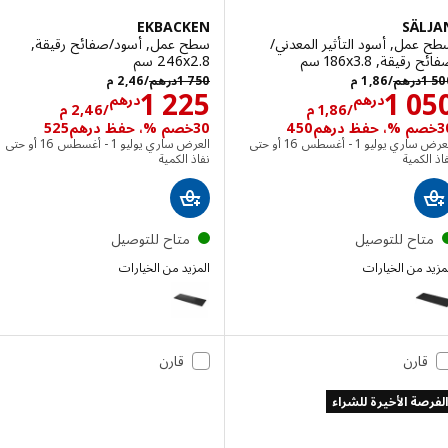
EKBACKEN
SÄL
مل, أسود التأثير المعدني/
سطح عمل, أسود/صفائح رقيقة,
يقة, ‎186x3.8 سم‏
‎246x2.8 سم‏
درهم 1500/1,86 م
درهم 1750/2,46 م
1
درهم
/1,86 م
1 750
درهم
/2,46 م
الاسعار درهم 1050/1,86 م
الاسعار درهم
1 225
1 0
درهم
درهم
/1,86 م
/2,46 م
30خصم %، حفظ درهم525
العرض ساري يوليو 1 - أغسطس 16 أو حتى
العرض ساري يوليو 1 - أغسطس 16 أو حتى
لكمية
نفاذ الكمية
تاح للتوصيل
متاح للتوصيل
 من الخيارات
المزيد من الخيارات
EKBACKEN
SÄ
الخيار: SÄLJAN, سطح عمل, أسود التأثير المعدني/صفائح رقيقة, ‎246x3.8 سم‏
قارن
قارن
صة الأخيرة للشراء