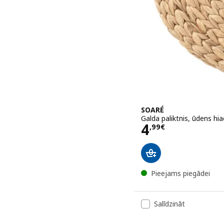
SOARÉ
Galda paliktnis, ūdens hi
Cena 4,99€
4
,
99
€
Pieejams piegādei
Salīdzināt