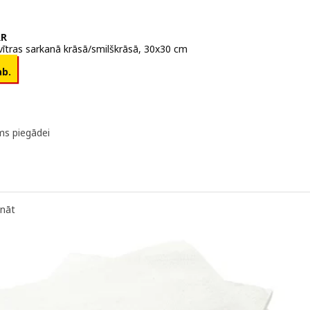
RR
svītras sarkanā krāsā/smilškrāsā, 30x30 cm
 1€/4 gab.
ab.
ms piegādei
ināt