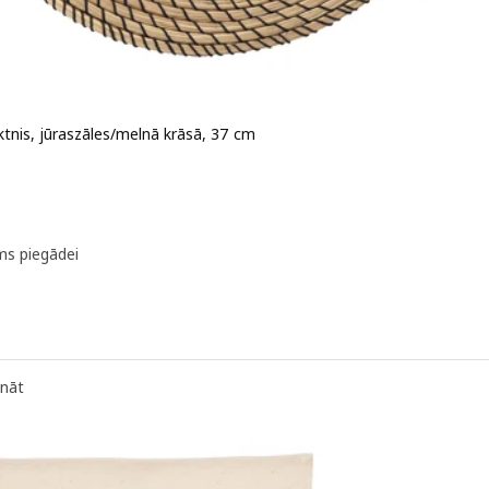
ktnis, jūraszāles/melnā krāsā, 37 cm
 3,49€
ms piegādei
ināt