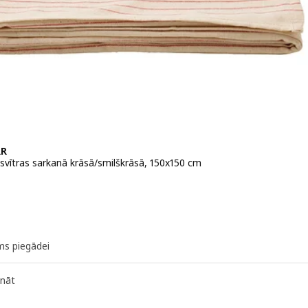
RR
 svītras sarkanā krāsā/smilškrāsā, 150x150 cm
 4€
ms piegādei
ināt