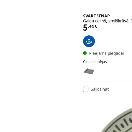
SVARTSENAP
Galda celiņš, smilškrāsā,
Cena 5,49€
5
,
49
€
Pieejams piegādei
Citas iespējas
SVARTSENAP
Variants: SVARTSENAP, Ga
Salīdzināt