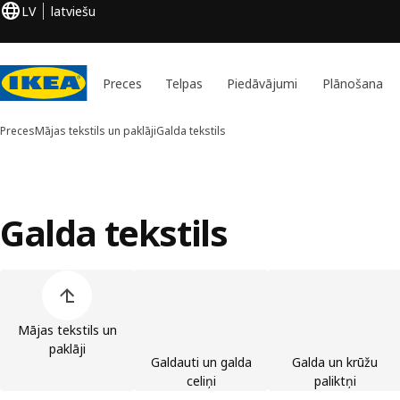
LV
latviešu
Preces
Telpas
Piedāvājumi
Plānošana
Preces
Mājas tekstils un paklāji
Galda tekstils
Galda tekstils
Izlaist preču kategoriju sarakstu
Mājas tekstils un
paklāji
Galdauti un galda
Galda un krūžu
celiņi
paliktņi