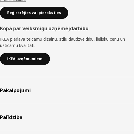
Reģistrējies vai pieraksties
Kopā par veiksmīgu uzņēmējdarbību
IKEA piedāvā teicamu dizainu, stilu daudzveidību, lielisku cenu un
uzticamu kvalitāti.
IKEA uzņēmumiem
Pakalpojumi
Palīdzība