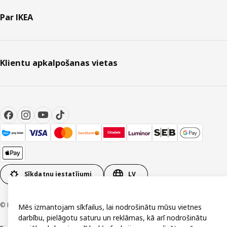
Par IKEA
Klientu apkalpošanas vietas
Sīkdatņu iestatījumi
LV
© Inter IKEA Systems B.V. 1999-2026
Mēs izmantojam sīkfailus, lai nodrošinātu mūsu vietnes
darbību, pielāgotu saturu un reklāmas, kā arī nodrošinātu