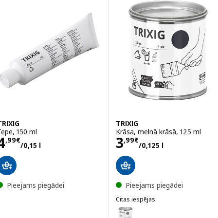
TRIXIG
TRIXIG
Tepe, 150 ml
Krāsa, melnā krāsā, 125 ml
Cena 4,99€/0,15 l
Cena 3,99€/0,12
4
3
,
99
€
,
99
€
/0,15 l
/0,125 l
Pieejams piegādei
Pieejams piegādei
Citas iespējas
TRIXIG
Variants: TRIXIG, Krāsa, pelēkā 