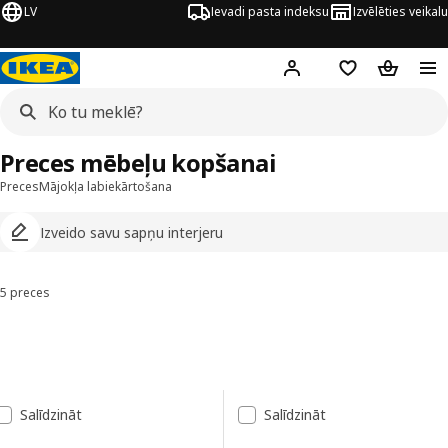
LV
Ievadi pasta indeksu
Izvēlēties veikalu
Hej!
Pierakstīties
Pirkumu saraks
Pirkumu 
Preces mēbeļu kopšanai
Preces
Mājokļa labiekārtošana
Izveido savu sapņu interjeru
5 preces
Kārtot un filtrēt
Pāriet uz rezultātiem
Rezultātu saraksts
Salīdzināt
Salīdzināt