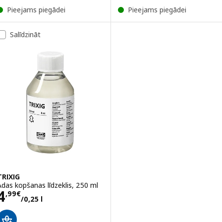
Pieejams piegādei
Pieejams piegādei
Salīdzināt
TRIXIG
Ādas kopšanas līdzeklis, 250 ml
Cena 4,99€/0,25 l
4
,
99
€
/0,25 l