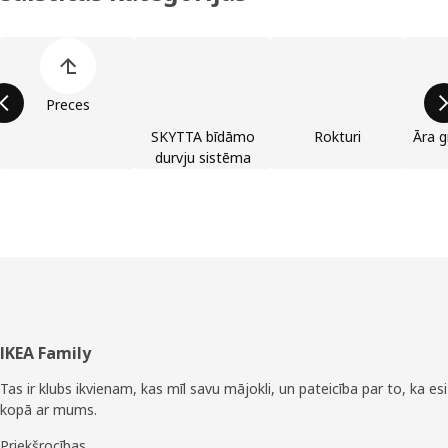
Izlaist preču kategoriju sarakstu
Preces
SKYTTA bīdāmo
Rokturi
Āra g
durvju sistēma
Kājene
IKEA Family
Tas ir klubs ikvienam, kas mīl savu mājokli, un pateicība par to, ka esi
kopā ar mums.
Priekšrocības