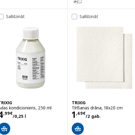
Salīdzināt
Salīdzināt
TRIXIG
TRIXIG
Ādas kondicionieris, 250 ml
Tīrīšanas drāna, 18x20 cm
Cena 4,99€/0,25 l
Cena 1,49€/2 g
4
1
,
99
€
,
49
€
/0,25 l
/2 gab.