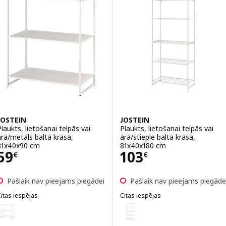
JOSTEIN
JOSTEIN
Plaukts, lietošanai telpās vai
Plaukts, lietošanai telpās vai
ārā/metāls baltā krāsā,
ārā/stieple baltā krāsā,
81x40x90 cm
81x40x180 cm
Cena 59€
Cena 103€
59
103
€
€
Pašlaik nav pieejams piegādei
Pašlaik nav pieejams piegāde
itas iespējas
Citas iespējas
OSTEIN
JOSTEIN
ariants: JOSTEIN, Plaukts, lietošanai telpās vai ārā/stieple baltā krā
Variants: JOSTEIN, Plaukts, liet