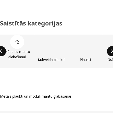
Saistītās kategorijas
Izlaist preču kategoriju sarakstu
Mēbeles mantu
glabāšanai
Kubveida plaukti
Plaukti
Grā
Metāls plaukti un moduļi mantu glabāšanai