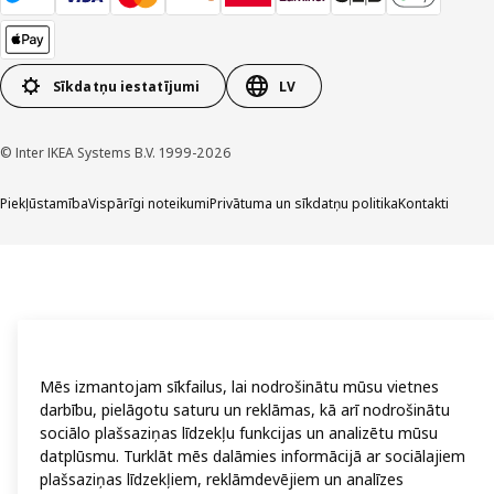
Sīkdatņu iestatījumi
LV
© Inter IKEA Systems B.V. 1999-2026
Piekļūstamība
Vispārīgi noteikumi
Privātuma un sīkdatņu politika
Kontakti
Mēs izmantojam sīkfailus, lai nodrošinātu mūsu vietnes
darbību, pielāgotu saturu un reklāmas, kā arī nodrošinātu
sociālo plašsaziņas līdzekļu funkcijas un analizētu mūsu
datplūsmu. Turklāt mēs dalāmies informācijā ar sociālajiem
plašsaziņas līdzekļiem, reklāmdevējiem un analīzes