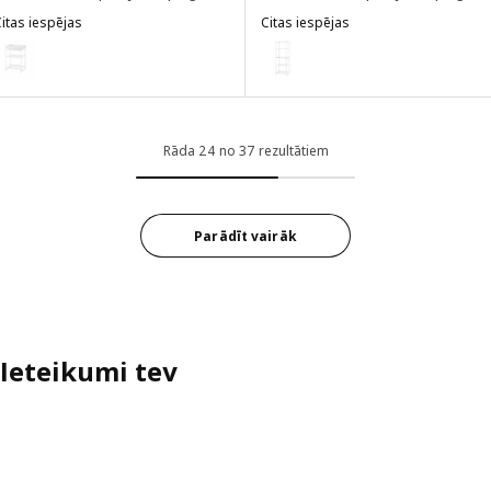
itas iespējas
Citas iespējas
OSTEIN
JOSTEIN
ariants: JOSTEIN, Plaukts ar turētāju, lietošanai telpās vai ārā/stiep
Variants: JOSTEIN, Plaukts, liet
Rāda 24 no 37 rezultātiem
Parādīt vairāk
Ieteikumi tev