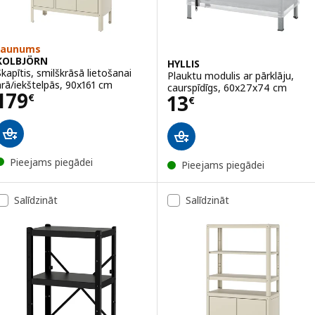
Jaunums
KOLBJÖRN
HYLLIS
Skapītis, smilškrāsā lietošanai
Plauktu modulis ar pārklāju,
ārā/iekštelpās, 90x161 cm
caurspīdīgs, 60x27x74 cm
Cena 179€
179
Cena 13€
13
€
€
Pieejams piegādei
Pieejams piegādei
Salīdzināt
Salīdzināt