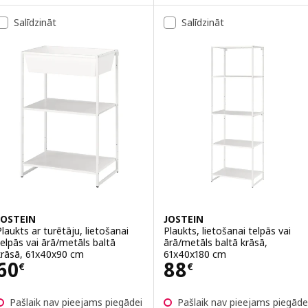
Salīdzināt
Salīdzināt
JOSTEIN
JOSTEIN
Plaukts ar turētāju, lietošanai
Plaukts, lietošanai telpās vai
telpās vai ārā/metāls baltā
ārā/metāls baltā krāsā,
krāsā, 61x40x90 cm
61x40x180 cm
Cena 60€
Cena 88€
60
88
€
€
Pašlaik nav pieejams piegādei
Pašlaik nav pieejams piegāde