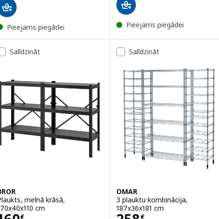
Pieejams piegādei
Pieejams piegādei
Salīdzināt
Salīdzināt
BROR
OMAR
Plaukts, melnā krāsā,
3 plauktu kombinācija,
170x40x110 cm
187x36x181 cm
Cena 160€
Cena 258€
€
€