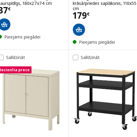
caurspīdīgs, 180x27x74 cm
krāsā/priedes saplāksnis, 110x55
Cena 37€
37
cm
€
Cena 179€
179
€
Pieejams piegādei
Pieejams piegādei
Salīdzināt
Salīdzināt
Iecienīta prece