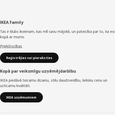
Kājene
IKEA Family
Tas ir klubs ikvienam, kas mīl savu mājokli, un pateicība par to, ka esi
kopā ar mums.
Priekšrocības
Reģistrējies vai pieraksties
Kopā par veiksmīgu uzņēmējdarbību
IKEA piedāvā teicamu dizainu, stilu daudzveidību, lielisku cenu un
uzticamu kvalitāti.
IKEA uzņēmumiem