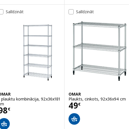
Salīdzināt
Salīdzināt
OMAR
OMAR
1 plauktu kombinācija, 92x36x181
Plaukts, cinkots, 92x36x94 cm
Cena 49€
49
cm
€
Cena 98€
98
€