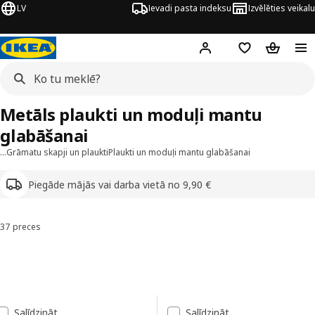
LV
Ievadi pasta indeksu
Izvēlēties veikalu
Hej!
Pierakstīties
Pirkumu saraks
Pirkumu 
Metāls plaukti un moduļi mantu
glabāšanai
…
Grāmatu skapji un plaukti
Plaukti un moduļi mantu glabāšanai
Piegāde mājās vai darba vietā no 9,90 €
37 preces
Kārtot un filtrēt
Pāriet uz rezultātiem
Rezultātu saraksts
Salīdzināt
Salīdzināt