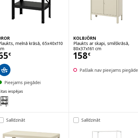
BROR
KOLBJÖRN
Plaukts, melnā krāsā, 65x40x110
Plaukts ar skapi, smilškrāsā,
cm
80x37x161 cm
Cena 65€
Cena 158€
65
158
€
€
Pašlaik nav pieejams piegāde
Pieejams piegādei
itas iespējas
BROR
ariants: BROR, Plaukts, melnā krāsā, 65x55x110 cm
ariants: BROR, Plaukts, melnā krāsā, 85x55x110 cm
Salīdzināt
Salīdzināt