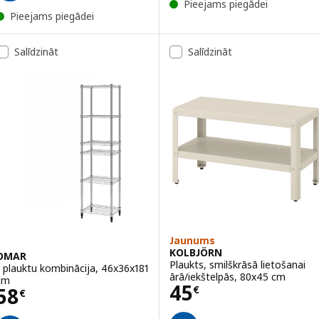
Pieejams piegādei
Pieejams piegādei
Salīdzināt
Salīdzināt
Jaunums
KOLBJÖRN
OMAR
Plaukts, smilškrāsā lietošanai
1 plauktu kombinācija, 46x36x181
ārā/iekštelpās, 80x45 cm
cm
Cena 45€
45
Cena 58€
58
€
€