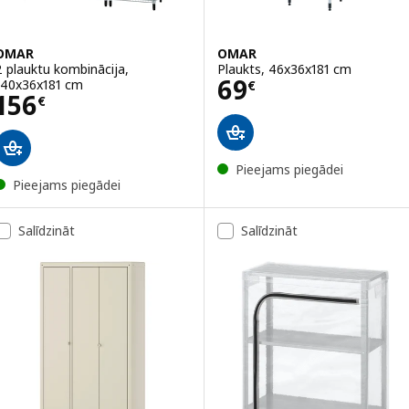
OMAR
OMAR
2 plauktu kombinācija,
Plaukts, 46x36x181 cm
Cena 69€
69
140x36x181 cm
€
Cena 156€
156
€
Pieejams piegādei
Pieejams piegādei
Salīdzināt
Salīdzināt