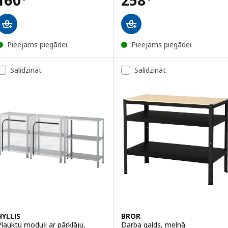
160
258
Pieejams piegādei
Pieejams piegādei
Salīdzināt
Salīdzināt
HYLLIS
BROR
Plauktu moduļi ar pārklāju,
Darba galds, melnā