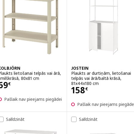
KOLBJÖRN
JOSTEIN
Plaukts lietošanai telpās vai ārā,
Plaukts ar durtiņām, lietošanai
smilškrāsā, 80x81 cm
telpās vai ārā/baltā krāsā,
Cena 69€
69
81x44x180 cm
€
Cena 158€
158
€
Pašlaik nav pieejams piegādei
Pašlaik nav pieejams piegāde
Salīdzināt
Salīdzināt