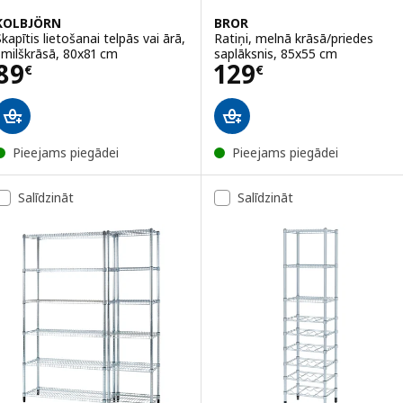
KOLBJÖRN
BROR
Skapītis lietošanai telpās vai ārā,
Ratiņi, melnā krāsā/priedes
smilškrāsā, 80x81 cm
saplāksnis, 85x55 cm
Cena 89€
Cena 129€
89
129
€
€
Pieejams piegādei
Pieejams piegādei
Salīdzināt
Salīdzināt