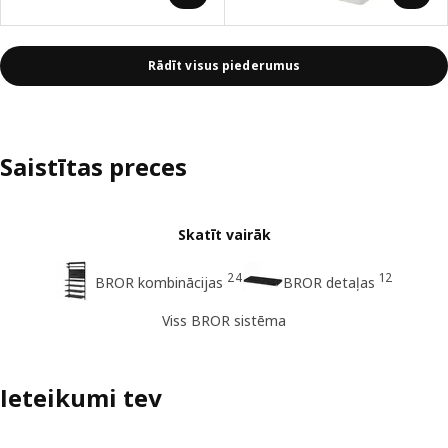
Rādīt visus piederumus
Saistītas preces
Skatīt vairāk
24
12
BROR kombinācijas
BROR detaļas
Viss BROR sistēma
Ieteikumi tev