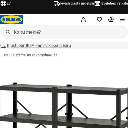
LV
Ievadi pasta indeksu
Izvēlēties veikalu
Hej!
Pierakstīties
Pirkumu saraks
Pirkumu 
Kļūsti par IKEA Family kluba biedru
…
BROR sistēma
BROR kombinācijas
ROR attēli
 attēlus