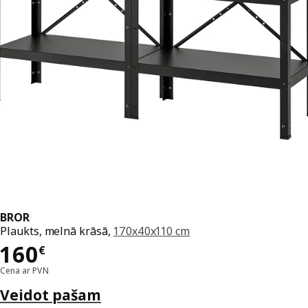
BROR
Plaukts, melnā krāsā,
170x40x110 cm
Cena 160€
160
€
Cena ar PVN
Veidot pašam