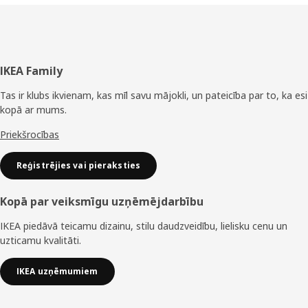
Kājene
IKEA Family
Tas ir klubs ikvienam, kas mīl savu mājokli, un pateicība par to, ka esi
kopā ar mums.
Priekšrocības
Reģistrējies vai pieraksties
Kopā par veiksmīgu uzņēmējdarbību
IKEA piedāvā teicamu dizainu, stilu daudzveidību, lielisku cenu un
uzticamu kvalitāti.
IKEA uzņēmumiem