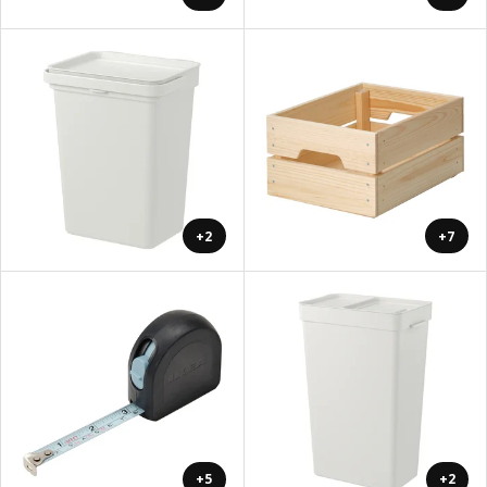
+2
+7
+5
+2