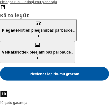
Pielāgot BROR risinājumu plānotājā
Kā to iegūt
Piegāde
Notiek pieejamības pārbaude...
Veikals
Notiek pieejamības pārbaude...
Pievienot iepirkumu grozam
Preces īpašības
10
10 gadu garantija