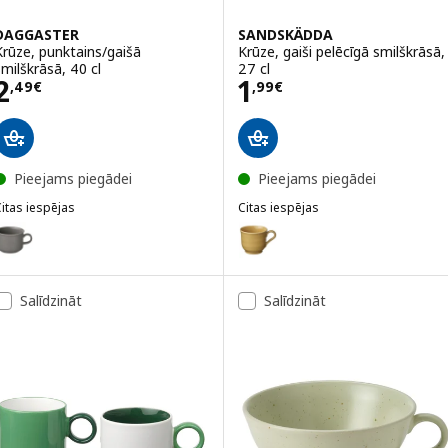
DAGGASTER
SANDSKÄDDA
Krūze, punktains/gaišā
Krūze, gaiši pelēcīgā smilškrāsā,
smilškrāsā, 40 cl
27 cl
Cena 2,49€
Cena 1,99€
2
1
,
49
€
,
99
€
Pieejams piegādei
Pieejams piegādei
itas iespējas
Citas iespējas
DAGGASTER
SANDSKÄDDA
ariants: DAGGASTER, Krūze, punktains/pelēkā krāsā, 40 cl
Variants: SANDSKÄDDA, Krūze, d
Salīdzināt
Salīdzināt