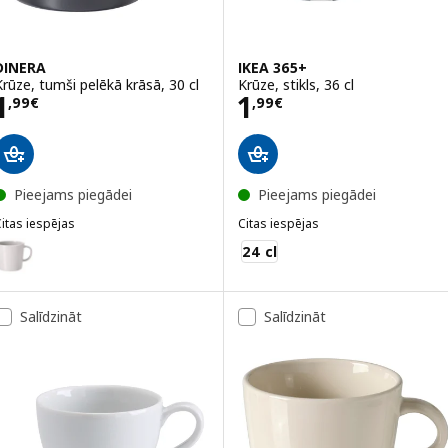
DINERA
IKEA 365+
Krūze, tumši pelēkā krāsā, 30 cl
Krūze, stikls, 36 cl
Cena 1,99€
Cena 1,99€
1
1
,
99
€
,
99
€
Pieejams piegādei
Pieejams piegādei
itas iespējas
Citas iespējas
INERA
IKEA 365+
ariants: DINERA, Krūze, smilškrāsā, 30 cl
24 cl
Salīdzināt
Salīdzināt