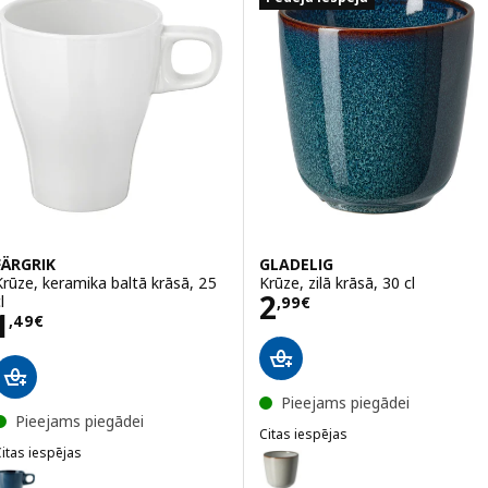
FÄRGRIK
GLADELIG
Krūze, keramika baltā krāsā, 25
Krūze, zilā krāsā, 30 cl
Cena 2,99€
2
l
,
99
€
Cena 1,49€
1
,
49
€
Pieejams piegādei
Pieejams piegādei
Citas iespējas
itas iespējas
GLADELIG
Variants: GLADELIG, Krūze, pelēk
ÄRGRIK
ariants: FÄRGRIK, Krūze, tumši tirkīzzilā krāsā, 25 cl