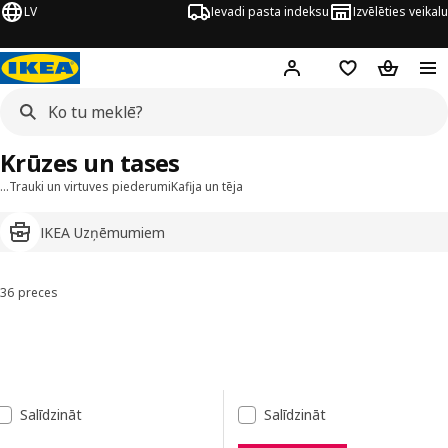
LV
Ievadi pasta indeksu
Izvēlēties veikalu
Hej!
Pierakstīties
Pirkumu saraks
Pirkumu 
Krūzes un tases
…
Trauki un virtuves piederumi
Kafija un tēja
IKEA Uzņēmumiem
36 preces
Kārtot un filtrēt
Pāriet uz rezultātiem
Rezultātu saraksts
Salīdzināt
Salīdzināt