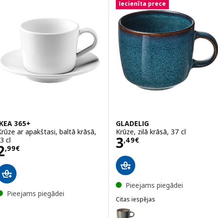
Iecienīta prece
IKEA 365+
GLADELIG
Krūze ar apakštasi, baltā krāsā,
Krūze, zilā krāsā, 37 cl
Cena 3,49€
3
3 cl
,
49
€
Cena 2,99€
2
,
99
€
Pieejams piegādei
Pieejams piegādei
Citas iespējas
GLADELIG
Variants: GLADELIG, Krūze, zaļg