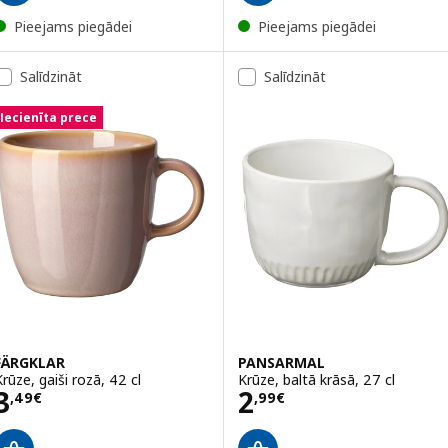
Pieejams piegādei
Pieejams piegādei
Salīdzināt
Salīdzināt
Iecienīta prece
FÄRGKLAR
PANSARMAL
Krūze, gaiši rozā, 42 cl
Krūze, baltā krāsā, 27 cl
Cena 3,49€
Cena 2,99€
3
2
,
49
€
,
99
€