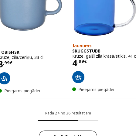
Jaunums
SKUGGSTUBB
TOBISFISK
Krūze, gaiši zilā krāsā/stikls, 41 c
rūze, zila/ceriņu, 33 cl
Cena 4,99€
4
Cena 3,99€
3
,
99
€
,
99
€
Pieejams piegādei
Pieejams piegādei
Rāda 24 no 36 rezultātiem