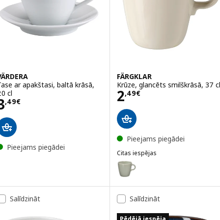
VÄRDERA
FÄRGKLAR
Tase ar apakštasi, baltā krāsā,
Krūze, glancēts smilškrāsā, 37 c
Cena 2,49€
2
20 cl
,
49
€
Cena 3,49€
3
,
49
€
Pieejams piegādei
Pieejams piegādei
Citas iespējas
FÄRGKLAR
Variants: FÄRGKLAR, Krūze, matē
Salīdzināt
Salīdzināt
Pēdējā iespēja