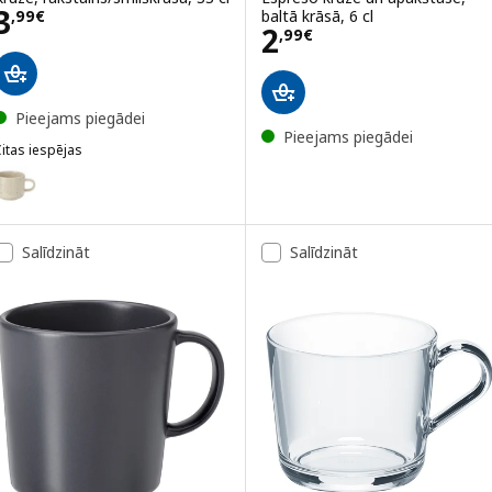
Cena 3,99€
3
baltā krāsā, 6 cl
,
99
€
Cena 2,99€
2
,
99
€
Pieejams piegādei
Pieejams piegādei
itas iespējas
OBISFISK
ariants: TOBISFISK, Krūze, rakstains/smilškrāsā, 50 cl
ariants: TOBISFISK, Krūze, zila/ceriņu, 50 cl
Salīdzināt
Salīdzināt