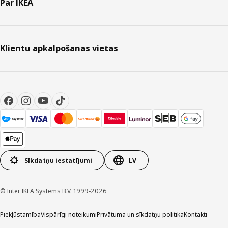
Par IKEA
Klientu apkalpošanas vietas
Sīkdatņu iestatījumi
LV
© Inter IKEA Systems B.V. 1999-2026
Piekļūstamība
Vispārīgi noteikumi
Privātuma un sīkdatņu politika
Kontakti