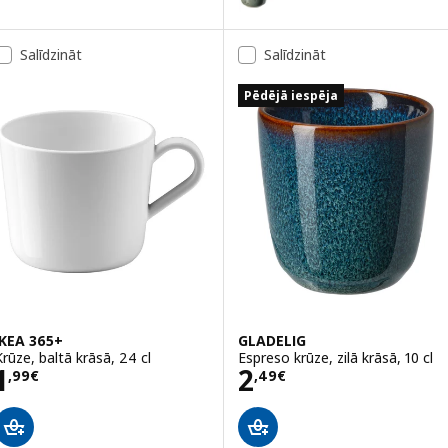
Variants: GLADELIG, Krūze, pelēk
Salīdzināt
Salīdzināt
Variants: GLADELIG, Krūze, tumši
Pēdējā iespēja
IKEA 365+
GLADELIG
Krūze, baltā krāsā, 24 cl
Espreso krūze, zilā krāsā, 10 cl
Cena 1,99€
Cena 2,49€
1
2
,
99
€
,
49
€