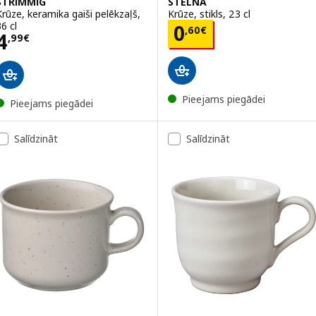
STRIMMIG
STELNA
Krūze, keramika gaiši pelēkzaļš,
Krūze, stikls, 23 cl
6 cl
Cena 0,60€
0
,
60
€
Cena 4,99€
4
,
99
€
Pieejams piegādei
Pieejams piegādei
Salīdzināt
Salīdzināt