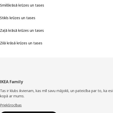
Smilškrāsā krūzes un tases
Stikls krūzes un tases
Zaļā krāsā krūzes un tases
Zilā krāsā krūzes un tases
Kājene
IKEA Family
Tas ir klubs ikvienam, kas mīl savu mājokli, un pateicība par to, ka esi
kopā ar mums.
Priekšrocības