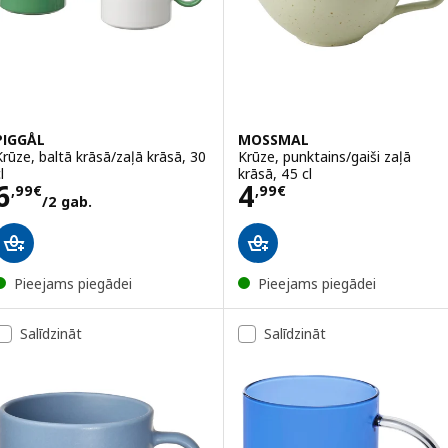
PIGGÅL
MOSSMAL
Krūze, baltā krāsā/zaļā krāsā, 30
Krūze, punktains/gaiši zaļā
l
krāsā, 45 cl
Cena 6,99€/2 gab.
Cena 4,99€
6
4
,
99
€
,
99
€
/2 gab.
Pieejams piegādei
Pieejams piegādei
Salīdzināt
Salīdzināt