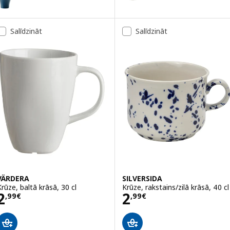
Salīdzināt
Salīdzināt
VÄRDERA
SILVERSIDA
Krūze, baltā krāsā, 30 cl
Krūze, rakstains/zilā krāsā, 40 cl
Cena 2,99€
Cena 2,99€
2
2
,
99
€
,
99
€