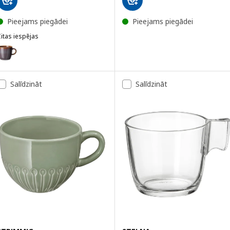
Pieejams piegādei
Pieejams piegādei
itas iespējas
FÄRGKLAR
ariants: FÄRGKLAR, Krūze, ceriņu krāsā, 42 cl
Salīdzināt
Salīdzināt