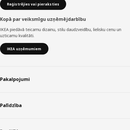
Reģistrējies vai pieraksties
Kopā par veiksmīgu uzņēmējdarbību
IKEA piedāvā teicamu dizainu, stilu daudzveidību, lielisku cenu un
uzticamu kvalitāti.
IKEA uzņēmumiem
Pakalpojumi
Palīdzība