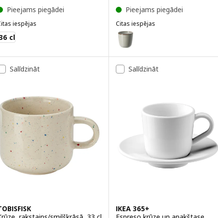
Pieejams piegādei
Pieejams piegādei
itas iespējas
Citas iespējas
KEA 365+
GLADELIG
Variants: GLADELIG, Espreso krūz
36 cl
Salīdzināt
Salīdzināt
TOBISFISK
IKEA 365+
Krūze, rakstains/smilškrāsā, 33 cl
Espreso krūze un apakštase,