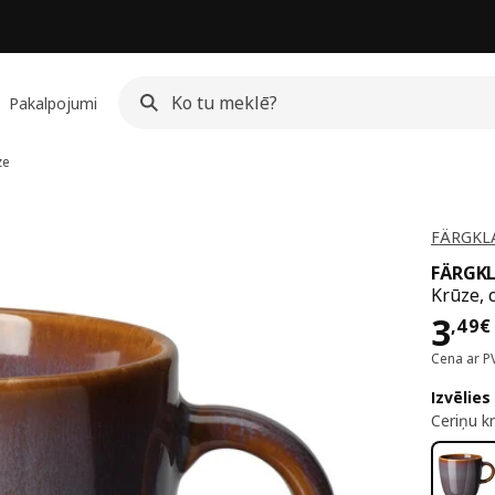
Pakalpojumi
ze
FÄRGKLA
FÄRGK
Krūze, 
Cen
3
,
49
€
Cena ar P
Izvēlies
Ceriņu k