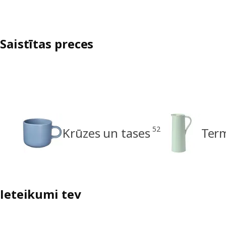
Saistītas preces
52
Krūzes un tases
Ter
Ieteikumi tev