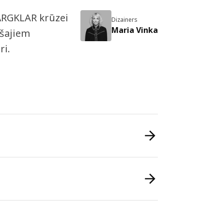
 FÄRGKLAR krūzei
Dizainers
Maria Vinka
ošajiem
ri.