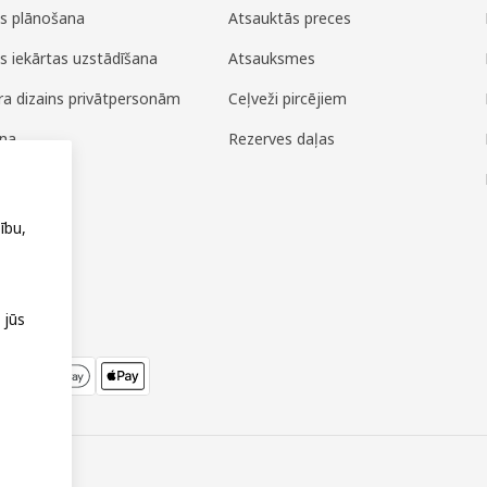
es plānošana
Atsauktās preces
es iekārtas uzstādīšana
Atsauksmes
era dizains privātpersonām
Ceļveži pircējiem
ana
Rezerves daļas
ža
ību,
 jūs