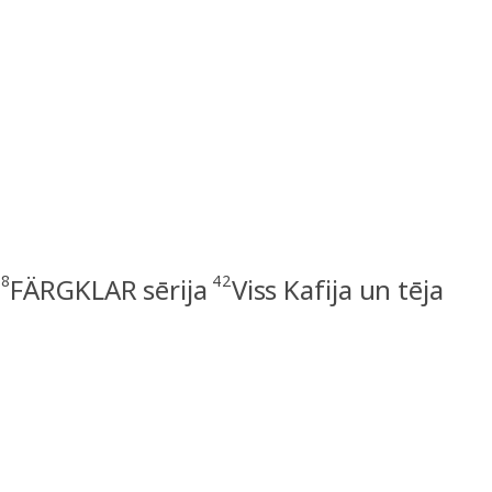
8
42
FÄRGKLAR sērija
Viss Kafija un tēja