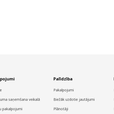
lpojumi
Palīdzība
e
Pakalpojumi
juma saņemšana veikalā
Biežāk uzdotie jautājumi
u pakalpojumi
Plānotāji