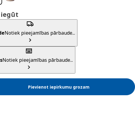
 iegūt
de
Notiek pieejamības pārbaude...
s
Notiek pieejamības pārbaude...
Pievienot iepirkumu grozam