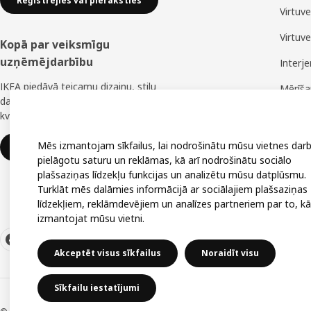
Reģistrējies vai pieraksties
Virtuv
Virtuv
Kopā par veiksmīgu
uzņēmējdarbību
Interj
IKEA piedāvā teicamu dizainu, stilu
Mērīš
daudzveidību, lielisku cenu un uzticamu
Montā
kvalitāti.
Mēs izmantojam sīkfailus, lai nodrošinātu mūsu vietnes darb
IKEA uzņēmumiem
pielāgotu saturu un reklāmas, kā arī nodrošinātu sociālo
plašsaziņas līdzekļu funkcijas un analizētu mūsu datplūsmu.
Turklāt mēs dalāmies informācijā ar sociālajiem plašsaziņas
līdzekļiem, reklāmdevējiem un analīzes partneriem par to, kā
izmantojat mūsu vietni.
Akceptēt visus sīkfailus
Noraidīt visu
Sīkfailu iestatījumi