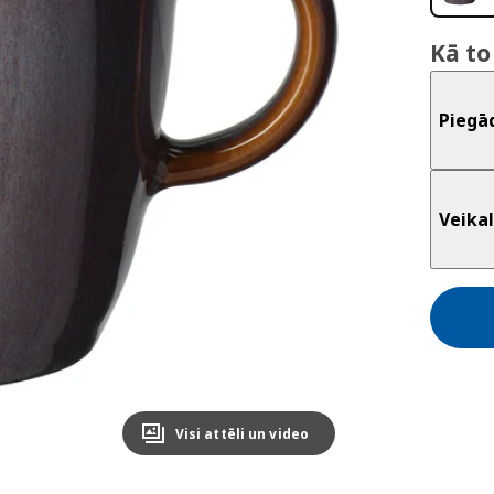
Kā to
Piegā
Veikal
Visi attēli un video