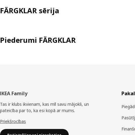
FÄRGKLAR sērija
Piederumi FÄRGKLAR
Kājene
IKEA Family
Paka
Tas ir klubs ikvienam, kas mīl savu mājokli, un
Piegād
pateicība par to, ka esi kopā ar mums.
Pasūtī
Priekšrocības
Finanš