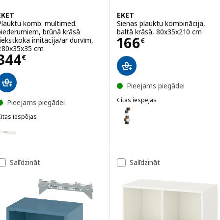
EKET
EKET
Plauktu komb. multimed.
Sienas plauktu kombinācija,
piederumiem, brūnā krāsā
baltā krāsā, 80x35x210 cm
Cena 166€
166
riekstkoka imitācija/ar durvīm,
€
280x35x35 cm
Cena 344€
344
€
Pieejams piegādei
Citas iespējas
Pieejams piegādei
EKET
Variants: EKET, Sienas plauktu k
itas iespējas
KET
ariants: EKET, Plauktu komb. multimed. piederumiem, baltā krāsā/a
Variants: EKET, Sienas plauktu 
ariants: EKET, Plauktu komb. multimed. piederumiem, tumši pelēkā 
Variants: EKET, Sienas plauktu k
Salīdzināt
Salīdzināt