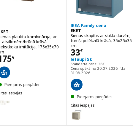
IKEA Family cena
EKET
EKET
Sienas skapītis ar stikla durvīm,
Sienas plauktu kombinācija, ar
tumši pelēkzilā krāsā, 35x25x35
2 atvilktnēm/brūnā krāsā
cm
riekstkoka imitācija, 175x35x70
Cena 33€
33
€
cm
Cena 175€
175
€
Ietaupi 5€
Standarta cena: 38€
Standarta cena:
38
€
Cena spēkā no 20.07.2026 līdz
31.08.2026
Pieejams piegādei
itas iespējas
Pieejams piegādei
KET
ariants: EKET, Sienas plauktu kombinācija, baltā krāsā, 175x35x70 c
Citas iespējas
EKET
ariants: EKET, Sienas plauktu kombinācija, tumši pelēkā krāsā/brūnā
Variants: EKET, Sienas skapītis 
ariants: EKET, Sienas plauktu kombinācija, tumši pelēkā krāsā, 175
Variants: EKET, Sienas skapītis 