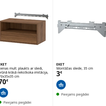
EKET
EKET
Sienas mult. plaukts ar sliedi,
Montāžas sliede, 35 cm
Cena 3€
3
brūnā krāsā riekstkoka imitācija,
€
70x35x35 cm
Cena 70€
70
€
Pieejams piegādei
Pieejams piegādei