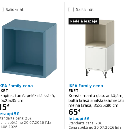
Pāriet uz rezultātiem
Rezultātu saraksts
Salīdzināt
Salīdzināt
Pēdējā iespēja
IKEA Family cena
IKEA Family cena
EKET
EKET
Skapītis, tumši pelēkzilā krāsā,
Konstr. mantu glab. ar kājām,
35x25x35 cm
baltā krāsā smilškrāsā/metāls
Cena 15€
15
melnā krāsā, 35x35x80 cm
€
Cena 65€
65
€
Ietaupi 5€
Standarta cena: 20€
Standarta cena:
20
€
Ietaupi 5€
Standarta cena: 70€
Cena spēkā no 20.07.2026 līdz
Standarta cena:
70
€
31.08.2026
Cena spēkā no 20.07.2026 līdz