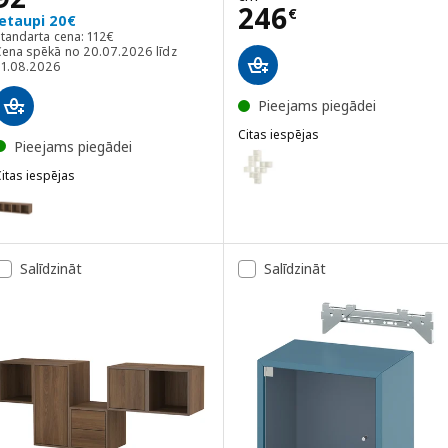
Cena 246€
246
€
Ietaupi 20€
Standarta cena: 112€
Standarta cena:
112
€
Cena spēkā no 20.07.2026 līdz
31.08.2026
Pieejams piegādei
Citas iespējas
Pieejams piegādei
EKET
Variants: EKET, Sienas plauktu 
itas iespējas
KET
ariants: EKET, Sienas plauktu kombinācija, brūnā krāsā riekstkoka im
ariants: EKET, Sienas plauktu kombinācija, tumši pelēkzilā krāsā, 1
Salīdzināt
Salīdzināt
ariants: EKET, Sienas plauktu kombinācija, smilškrāsā, 140x35x35 cm