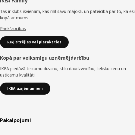
Kājene
IKEA Family
Tas ir klubs ikvienam, kas mīl savu mājokli, un pateicība par to, ka esi
kopā ar mums.
Priekšrocības
Reģistrējies vai pieraksties
Kopā par veiksmīgu uzņēmējdarbību
IKEA piedāvā teicamu dizainu, stilu daudzveidību, lielisku cenu un
uzticamu kvalitāti.
IKEA uzņēmumiem
Pakalpojumi