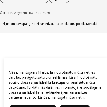
© Inter IKEA Systems B.V. 1999-2026
Piekļūstamība
Vispārīgi noteikumi
Privātuma un sīkdatņu politika
Kontakti
Mēs izmantojam sīkfailus, lai nodrošinātu mūsu vietnes
darbību, pielāgotu saturu un reklāmas, kā arī nodrošinātu
sociālo plašsaziņas līdzekļu funkcijas un analizētu mūsu
datplūsmu. Turklāt mēs dalāmies informācijā ar sociālajiem
plašsaziņas līdzekļiem, reklāmdevējiem un analīzes
partneriem par to, kā jūs izmantojat mūsu vietni.