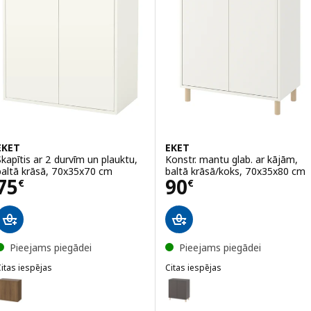
Variants: EKET, Skapītis, brūnā 
Variants: EKET, Skapītis, tumši 
EKET
EKET
Skapītis ar 2 durvīm un plauktu,
Konstr. mantu glab. ar kājām,
baltā krāsā, 70x35x70 cm
baltā krāsā/koks, 70x35x80 cm
Cena 75€
Cena 90€
75
90
€
€
Pieejams piegādei
Pieejams piegādei
itas iespējas
Citas iespējas
KET
EKET
ariants: EKET, Skapītis ar 2 durvīm un plauktu, brūnā krāsā riekstkok
Variants: EKET, Konstr. mantu g