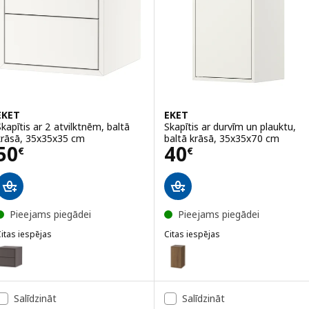
EKET
EKET
Skapītis ar 2 atvilktnēm, baltā
Skapītis ar durvīm un plauktu,
krāsā, 35x35x35 cm
baltā krāsā, 35x35x70 cm
Cena 50€
Cena 40€
50
40
€
€
Pieejams piegādei
Pieejams piegādei
itas iespējas
Citas iespējas
KET
EKET
ariants: EKET, Skapītis ar 2 atvilktnēm, tumši pelēkā krāsā, 35x35x3
Variants: EKET, Skapītis ar durv
ariants: EKET, Skapītis ar 2 atvilktnēm, brūnā krāsā riekstkoka imitā
Variants: EKET, Skapītis ar durv
Salīdzināt
Salīdzināt