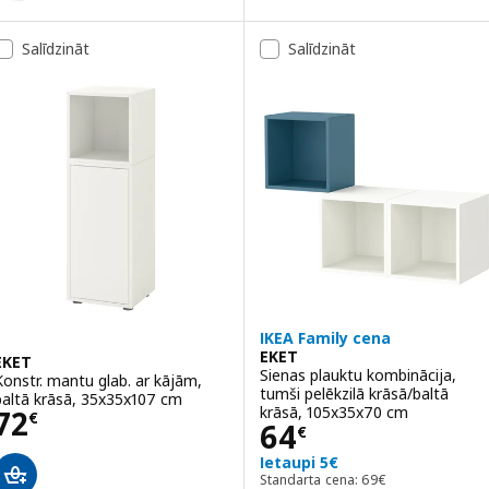
ariants: EKET, Sienas plaukts, balti beicēta ozolkoka imitācija, 35x2
Salīdzināt
Salīdzināt
ariants: EKET, Sienas plaukts, smilškrāsā, 35x25x35 cm
ariants: EKET, Sienas plaukts, brūnā krāsā riekstkoka imitācija, 35x
ariants: EKET, Sienas plaukts, gaiši violetā krāsā, 35x25x35 cm
ariants: EKET, Sienas plaukts, tumši pelēkā krāsā, 35x25x35 cm
IKEA Family cena
EKET
EKET
Sienas plauktu kombinācija,
Konstr. mantu glab. ar kājām,
tumši pelēkzilā krāsā/baltā
baltā krāsā, 35x35x107 cm
Cena 72€
krāsā, 105x35x70 cm
72
€
Cena 64€
64
€
Ietaupi 5€
Standarta cena: 69€
Standarta cena:
69
€