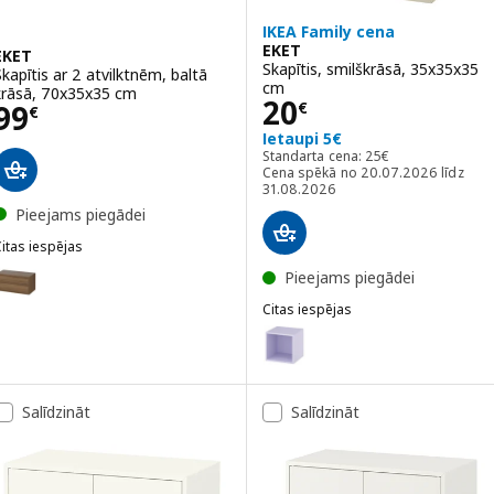
IKEA Family cena
EKET
EKET
Skapītis, smilškrāsā, 35x35x35
Skapītis ar 2 atvilktnēm, baltā
cm
krāsā, 70x35x35 cm
Cena 20€
20
Cena 99€
99
€
€
Ietaupi 5€
Standarta cena: 25€
Standarta cena:
25
€
Cena spēkā no 20.07.2026 līdz
31.08.2026
Pieejams piegādei
itas iespējas
KET
ariants: EKET, Skapītis ar 2 atvilktnēm, brūnā krāsā riekstkoka imitā
Pieejams piegādei
Citas iespējas
ariants: EKET, Skapītis ar 2 atvilktnēm, tumši pelēkā krāsā, 70x35x3
EKET
Variants: EKET, Skapītis, gaiši v
Variants: EKET, Skapītis, baltā 
Salīdzināt
Salīdzināt
Variants: EKET, Skapītis, balti 
Variants: EKET, Skapītis, tumši 