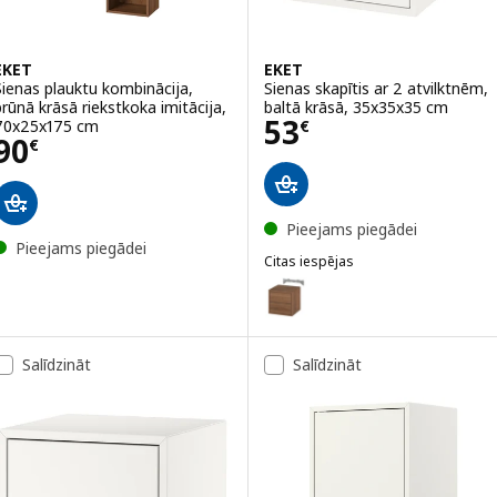
EKET
EKET
Sienas plauktu kombinācija,
Sienas skapītis ar 2 atvilktnēm,
brūnā krāsā riekstkoka imitācija,
baltā krāsā, 35x35x35 cm
Cena 53€
53
70x25x175 cm
€
Cena 90€
90
€
Pieejams piegādei
Pieejams piegādei
Citas iespējas
EKET
Variants: EKET, Sienas skapītis 
Variants: EKET, Sienas skapītis 
Salīdzināt
Salīdzināt