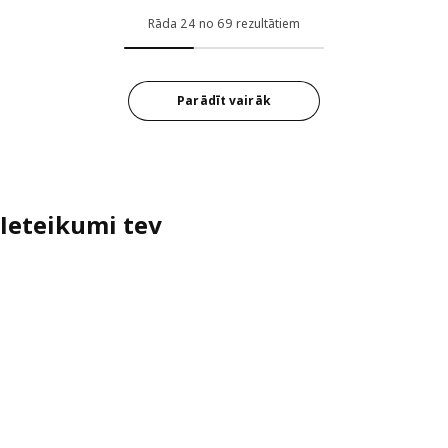
Variants: EKET, Sienas skapītis a
Rāda 24 no 69 rezultātiem
Variants: EKET, Sienas skapītis a
Variants: EKET, Sienas skapītis 
Parādīt vairāk
Variants: EKET, Sienas skapītis 
Ieteikumi tev