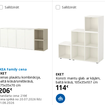
ariants: EKET, Skapītis ar 2 durvīm un plauktu, tumši pelēkā krāsā, 
Salīdzināt
Salīdzināt
IKEA Family cena
EKET
EKET
Sienas plauktu kombinācija,
Konstr. mantu glab. ar kājām,
baltā krāsā/smilškrāsā,
baltā krāsā, 105x35x107 cm
Cena 114€
175x35x70 cm
114
€
Cena 206€
206
€
Standarta cena: 216€
Standarta cena:
216
€
Cena spēkā no 20.07.2026 līdz
31.08.2026