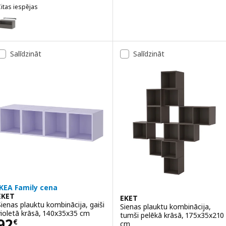
itas iespējas
KET
ariants: EKET, Sienas mult. plaukts ar sliedi, tumši pelēkā krāsā, 70
ariants: EKET, Sienas mult. plaukts ar sliedi, baltā krāsā, 70x35x35 c
Salīdzināt
Salīdzināt
IKEA Family cena
EKET
EKET
Sienas plauktu kombinācija, gaiši
Sienas plauktu kombinācija,
violetā krāsā, 140x35x35 cm
tumši pelēkā krāsā, 175x35x210
Cena 92€
92
€
cm