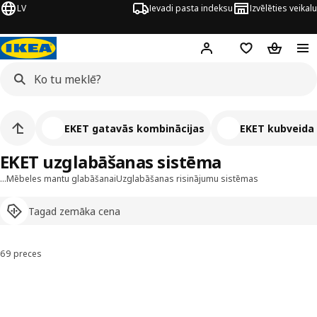
LV
Ievadi pasta indeksu
Izvēlēties veikalu
Hej!
Pierakstīties
Pirkumu saraks
Pirkumu 
EKET gatavās kombinācijas
EKET kubveida 
EKET uzglabāšanas sistēma
…
Mēbeles mantu glabāšanai
Uzglabāšanas risinājumu sistēmas
Tagad zemāka cena
69 preces
Kārtot un filtrēt