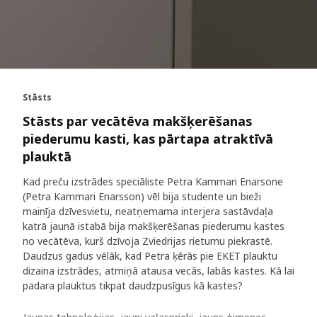
Stāsts
Stāsts par vecātēva makšķerēšanas
piederumu kasti, kas pārtapa atraktīvā
plauktā
Kad preču izstrādes speciāliste Petra Kammari Enarsone
(Petra Kammari Enarsson) vēl bija studente un bieži
mainīja dzīvesvietu, neatņemama interjera sastāvdaļa
katrā jaunā istabā bija makšķerēšanas piederumu kastes
no vecātēva, kurš dzīvoja Zviedrijas rietumu piekrastē.
Daudzus gadus vēlāk, kad Petra ķērās pie EKET plauktu
dizaina izstrādes, atmiņā atausa vecās, labās kastes. Kā lai
padara plauktus tikpat daudzpusīgus kā kastes?