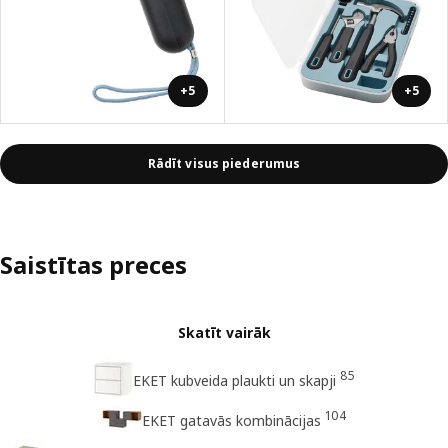
+5
+5
Rādīt visus piederumus
Saistītas preces
Skatīt vairāk
85
EKET kubveida plaukti un skapji
104
EKET gatavās kombinācijas