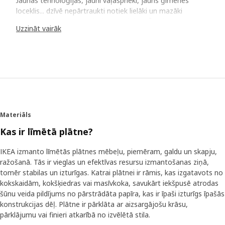
Jaunas tehnoloģijas, jauni vaļasprieki, jauns ģimenes
loceklis... dzīvē nepārtraukti notiek lielāki un mazāki
pavērsieni, kas maina cilvēku vajadzības. Īpaši tas attiecas
Uzzināt vairāk
uz mantu glabāšanas nepieciešamību. Petra Kammari
Enarsone ir preču izstrādes speciāliste IKEA un bieži
viesojas pircēju mājās, lai izpētītu, kāda ir viņu ikdiena un
kā veiksmīgi glabāšanas risinājumi var atvieglot sadzīvi.
Petra atminas kādu ģimeni Kopenhāgenā, kura katru otro
nedēļas nogali paplašinājās, jo pievienojās meita no
iepriekšējām attiecībām. "Viņai nebija pašai savas istabas,
bet ģimene bija atradusi risinājumu, iekārtojot augsto
Materiāls
gultu dzīvojamā istabā, un meitenes mantas saliekot lādē
uz grīdas." Petra uzskata, ka tas ir labs piemērs mūsdienu
Kas ir līmētā plātne?
dzīves modelim, kad arvien vairāk cilvēku dzīvo nelielās
telpās un liela daļa dzīves notiek dzīvojamā istabā, kuru
IKEA izmanto līmētās plātnes mēbeļu, piemēram, galdu un skapju,
vēlamies iekārtot reizē praktiski un skaisti.
ražošanā. Tās ir vieglas un efektīvas resursu izmantošanas ziņā,
tomēr stabilas un izturīgas. Katrai plātnei ir rāmis, kas izgatavots no
Daudzpusīgas mēbeles arvien jaunām
kokskaidām, kokšķiedras vai masīvkoka, savukārt iekšpusē atrodas
vajadzībām
šūnu veida pildījums no pārstrādāta papīra, kas ir īpaši izturīgs īpašās
konstrukcijas dēļ. Plātne ir pārklāta ar aizsargājošu krāsu,
Šobrīd pasaulē izteikti ir vērojama tendence biežāk mainīt
pārklājumu vai finieri atkarībā no izvēlētā stila.
dzīvesvietu, gluži kā Petra to darīja jaunībā. "Nelaime tāda,