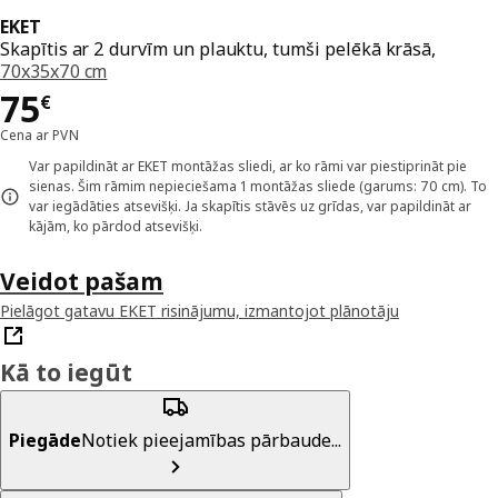
EKET
Skapītis ar 2 durvīm un plauktu, tumši pelēkā krāsā,
70x35x70 cm
Cena 75€
75
€
Cena ar PVN
Var papildināt ar EKET montāžas sliedi, ar ko rāmi var piestiprināt pie
sienas. Šim rāmim nepieciešama 1 montāžas sliede (garums: 70 cm). To
var iegādāties atsevišķi. Ja skapītis stāvēs uz grīdas, var papildināt ar
kājām, ko pārdod atsevišķi.
Veidot pašam
Pielāgot gatavu EKET risinājumu, izmantojot plānotāju
Kā to iegūt
Piegāde
Notiek pieejamības pārbaude...