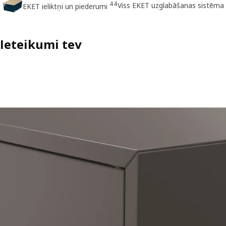
44
Viss EKET uzglabāšanas sistēma
EKET ieliktņi un piederumi
Ieteikumi tev