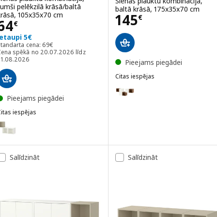
Sienas plauktu kombinācija,
tumši pelēkzilā krāsā/baltā
baltā krāsā, 175x35x70 cm
Cena 145€
krāsā, 105x35x70 cm
145
€
Cena 64€
64
€
Ietaupi 5€
Standarta cena: 69€
Standarta cena:
69
€
Cena spēkā no 20.07.2026 līdz
31.08.2026
Pieejams piegādei
Citas iespējas
EKET
Variants: EKET, Sienas plauktu k
Pieejams piegādei
Variants: EKET, Sienas plauktu 
itas iespējas
KET
ariants: EKET, Sienas plauktu kombinācija, smilškrāsā/baltā krāsā, 
ariants: EKET, Sienas plauktu kombinācija, brūnā krāsā riekstkoka im
Salīdzināt
Salīdzināt
ariants: EKET, Sienas plauktu kombinācija, tumši pelēkā krāsā, 105x
ariants: EKET, Sienas plauktu kombinācija, balti beicēta ozolkoka im
ariants: EKET, Sienas plauktu kombinācija, baltā krāsā, 105x35x70 c