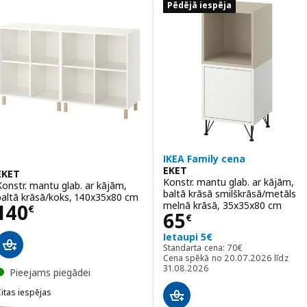
Pēdējā iespēja
IKEA Family cena
EKET
EKET
Konstr. mantu glab. ar kājām,
Konstr. mantu glab. ar kājām,
baltā krāsā smilškrāsā/metāls
baltā krāsā/koks, 140x35x80 cm
Cena 140€
melnā krāsā, 35x35x80 cm
140
€
Cena 65€
65
€
Ietaupi 5€
Standarta cena: 70€
Standarta cena:
70
€
Cena spēkā no 20.07.2026 līdz
31.08.2026
Pieejams piegādei
itas iespējas
KET