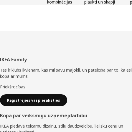
kombinācijas
plaukti un skapji
p
Kājene
IKEA Family
Tas ir klubs ikvienam, kas mīl savu mājokli, un pateicība par to, ka esi
kopā ar mums.
Priekšrocības
Reģistrējies vai pieraksties
Kopā par veiksmīgu uzņēmējdarbību
IKEA piedāvā teicamu dizainu, stilu daudzveidību, lielisku cenu un