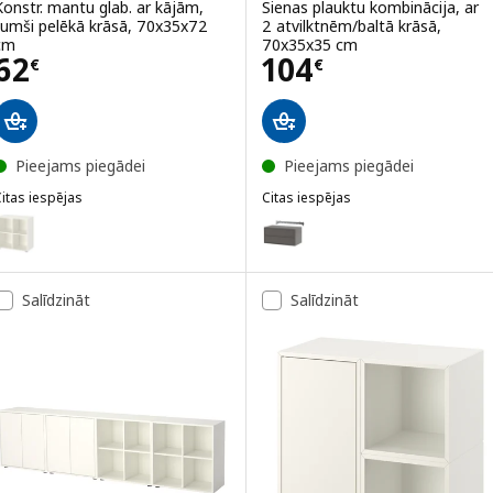
Konstr. mantu glab. ar kājām,
Sienas plauktu kombinācija, ar
tumši pelēkā krāsā, 70x35x72
2 atvilktnēm/baltā krāsā,
cm
70x35x35 cm
Cena 62€
Cena 104€
62
104
€
€
Pieejams piegādei
Pieejams piegādei
itas iespējas
Citas iespējas
KET
EKET
ariants: EKET, Konstr. mantu glab. ar kājām, baltā krāsā, 70x35x72 
Variants: EKET, Sienas plauktu 
Variants: EKET, Sienas plauktu k
Salīdzināt
Salīdzināt