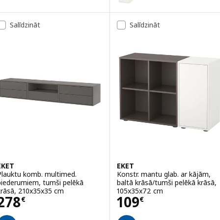
Variants: EKET, Sienas plauktu 
Salīdzināt
Salīdzināt
Variants: EKET, Sienas skapis ar
EKET
EKET
Plauktu komb. multimed.
Konstr. mantu glab. ar kājām,
piederumiem, tumši pelēkā
baltā krāsā/tumši pelēkā krāsā,
krāsā, 210x35x35 cm
105x35x72 cm
Cena 278€
Cena 109€
278
109
€
€