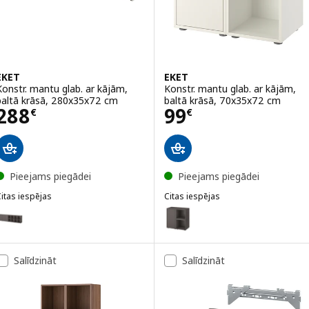
EKET
EKET
Konstr. mantu glab. ar kājām,
Konstr. mantu glab. ar kājām,
baltā krāsā, 280x35x72 cm
baltā krāsā, 70x35x72 cm
Cena 288€
Cena 99€
288
99
€
€
Pieejams piegādei
Pieejams piegādei
itas iespējas
Citas iespējas
KET
EKET
ariants: EKET, Konstr. mantu glab. ar kājām, tumši pelēkā krāsā/tu
Variants: EKET, Konstr. mantu g
Salīdzināt
Salīdzināt