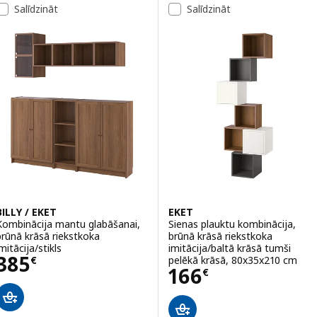
Salīdzināt
Salīdzināt
BILLY / EKET
EKET
Kombinācija mantu glabāšanai,
Sienas plauktu kombinācija,
brūnā krāsā riekstkoka
brūnā krāsā riekstkoka
mitācija/stikls
imitācija/baltā krāsā tumši
Cena 385€
385
pelēkā krāsā, 80x35x210 cm
€
Cena 166€
166
€