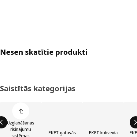
Nesen skatītie produkti
Saistītās kategorijas
Izlaist preču kategoriju sarakstu
Uzglabāšanas
risinājumu
EKET gatavās
EKET kubveida
EKET
sistēmas