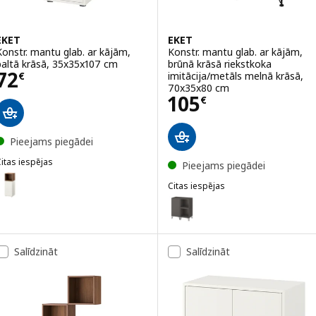
EKET
EKET
Konstr. mantu glab. ar kājām,
Konstr. mantu glab. ar kājām,
baltā krāsā, 35x35x107 cm
brūnā krāsā riekstkoka
Cena 72€
72
imitācija/metāls melnā krāsā,
€
70x35x80 cm
Cena 105€
105
€
Pieejams piegādei
itas iespējas
Pieejams piegādei
KET
ariants: EKET, Konstr. mantu glab. ar kājām, baltā krāsā/brūnā krāsā
Citas iespējas
EKET
Variants: EKET, Konstr. mantu g
ariants: EKET, Konstr. mantu glab. ar kājām, tumši pelēkā krāsā, 35
ariants: EKET, Konstr. mantu glab. ar kājām, baltā krāsā/balti beicēt
Salīdzināt
Salīdzināt