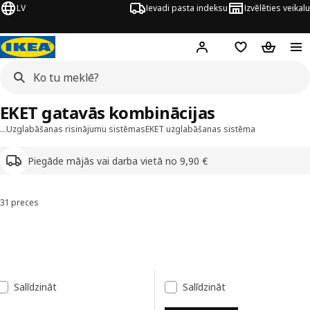
LV
Ievadi pasta indeksu
Izvēlēties veikalu
Hej!
Pierakstīties
Pirkumu saraks
Pirkumu 
EKET gatavās kombinācijas
…
Uzglabāšanas risinājumu sistēmas
EKET uzglabāšanas sistēma
Piegāde mājās vai darba vietā no 9,90 €
31 preces
Kārtot un filtrēt
Pāriet uz rezultātiem
Rezultātu saraksts
Salīdzināt
Salīdzināt