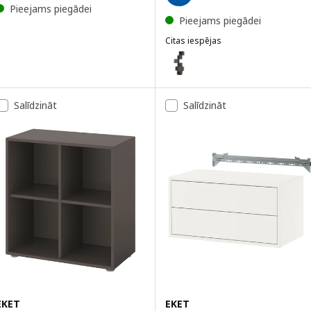
Pieejams piegādei
Pieejams piegādei
Citas iespējas
EKET
Variants: EKET, Sienas plauktu 
Variants: EKET, Sienas plauktu k
Salīdzināt
Salīdzināt
Variants: EKET, Sienas plauktu 
EKET
EKET