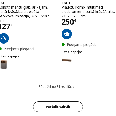
EKET
EKET
Konstr. mantu glab. ar kājām,
Plauktu komb. multimed.
baltā krāsā/balti beicēta
piederumiem, baltā krāsā/stikls,
ozolkoka imitācija, 70x35x107
210x35x35 cm
Cena 250€
250
cm
€
Cena 127€
127
€
Pieejams piegādei
Pieejams piegādei
Citas iespējas
itas iespējas
EKET
Variants: EKET, Plauktu komb. m
KET
ariants: EKET, Konstr. mantu glab. ar kājām, tumši pelēkā krāsā/brūn
Variants: EKET, Plauktu komb. m
Variants: EKET, Plauktu komb. m
Rāda 24 no 31 rezultātiem
Parādīt vairāk