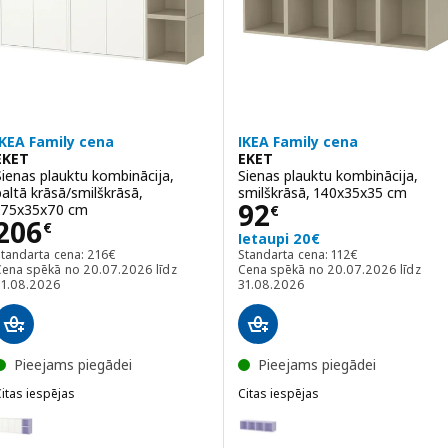
ariants: EKET, Sienas plauktu kombinācija, gaiši violetā krāsā/baltā
IKEA Family cena
IKEA Family cena
EKET
EKET
Sienas plauktu kombinācija,
Sienas plauktu kombinācija,
baltā krāsā/smilškrāsā,
smilškrāsā, 140x35x35 cm
Cena 92€
92
175x35x70 cm
€
Cena 206€
206
€
Ietaupi 20€
Standarta cena: 216€
Standarta cena: 112
Standarta cena:
216
€
Standarta cena:
112
€
Cena spēkā no 20.07.2026 līdz
Cena spēkā no 20.07.2026 līdz
31.08.2026
31.08.2026
Pieejams piegādei
Pieejams piegādei
itas iespējas
Citas iespējas
KET
EKET
ariants: EKET, Sienas plauktu kombinācija, baltā krāsā/gaiši violetā
Variants: EKET, Sienas plauktu k