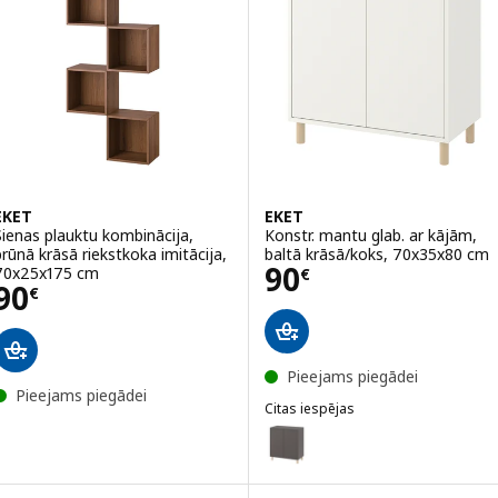
EKET
EKET
Sienas plauktu kombinācija,
Konstr. mantu glab. ar kājām,
brūnā krāsā riekstkoka imitācija,
baltā krāsā/koks, 70x35x80 cm
Cena 90€
90
70x25x175 cm
€
Cena 90€
90
€
Pieejams piegādei
Pieejams piegādei
Citas iespējas
EKET
Variants: EKET, Konstr. mantu g