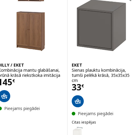
BILLY / EKET
EKET
Kombinācija mantu glabāšanai,
Sienas plauktu kombinācija,
brūnā krāsā riekstkoka imitācija
tumši pelēkā krāsā, 35x35x35
Cena 145€
145
cm
€
Cena 33€
33
€
Pieejams piegādei
Pieejams piegādei
Citas iespējas
EKET
Variants: EKET, Sienas plauktu 