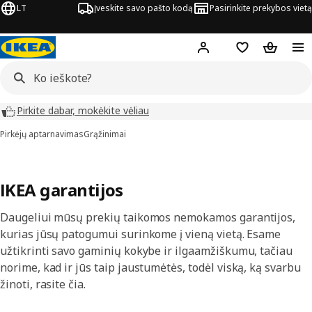
LT
Įveskite savo pašto kodą
Pasirinkite prekybos vietą
Hej!
Prisijungti
Pageidavimų są
Pirkinių 
Pirkite dabar, mokėkite vėliau
Pirkėjų aptarnavimas
Grąžinimai
IKEA garantijos
Daugeliui mūsų prekių taikomos nemokamos garantijos,
kurias jūsų patogumui surinkome į vieną vietą. Esame
užtikrinti savo gaminių kokybe ir ilgaamžiškumu, tačiau
norime, kad ir jūs taip jaustumėtės, todėl viską, ką svarbu
žinoti, rasite čia.