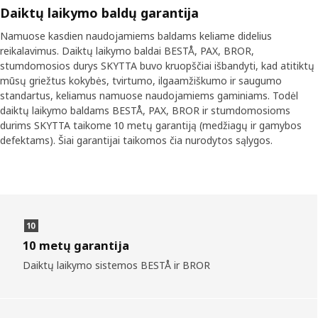
Daiktų laikymo baldų garantija
Namuose kasdien naudojamiems baldams keliame didelius
reikalavimus. Daiktų laikymo baldai BESTÅ, PAX, BROR,
stumdomosios durys SKYTTA buvo kruopščiai išbandyti, kad atitiktų
mūsų griežtus kokybės, tvirtumo, ilgaamžiškumo ir saugumo
standartus, keliamus namuose naudojamiems gaminiams. Todėl
daiktų laikymo baldams BESTÅ, PAX, BROR ir stumdomosioms
durims SKYTTA taikome 10 metų garantiją (medžiagų ir gamybos
defektams). Šiai garantijai taikomos čia nurodytos sąlygos.
10 metų garantija
Daiktų laikymo sistemos BESTÅ ir BROR