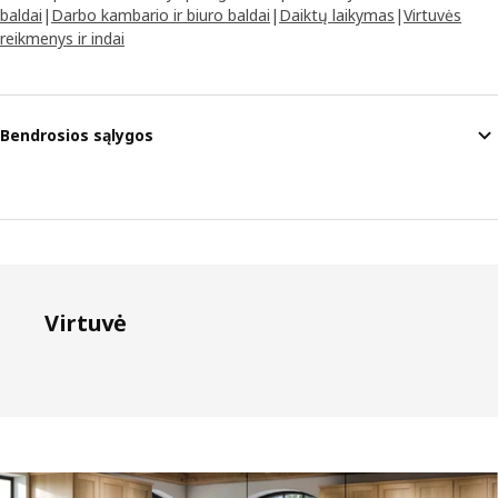
baldai
|
Darbo kambario ir biuro baldai
|
Daiktų laikymas
|
Virtuvės
reikmenys ir indai
Bendrosios sąlygos
Virtuvė