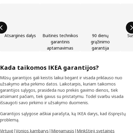
Praleisti produktų kategorijų sąrašą
Atsarginės dalys
Buitinės technikos
90 dienų
Sus
garantinis
grąžinimo
aptarnavimas
garantija
Kada taikomos IKEA garantijos?
Mūsų garantijos gali keistis laikui bėgant ir visada priklauso nuo
užsakymo arba pirkimo datos. Laikotarpis, kuriam taikomos
garantijos sąlygos, prasideda nuo prekės gavimo dienos, tiek
atsiimant pačiam, tiek gavus su pristatymu. Todėl svarbu visada
išsaugoti savo pirkimo ir užsakymo duomenis.
Garantijos sąlygose aiškiai parašyta, ką IKEA darys, kad išspręstų
problemą.
Virtuvė
|
Vonios kambarys
|
Miegamasis
|
Minkštieji svetainės