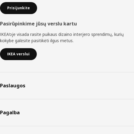
Prisijunkite
Pasirūpinkime jūsų verslu kartu
IKEA‘oje visada rasite puikaus dizaino interjero sprendimų, kurių
kokybe galėsite pasitikėti ilgus metus.
IKEA verslui
Paslaugos
Pagalba