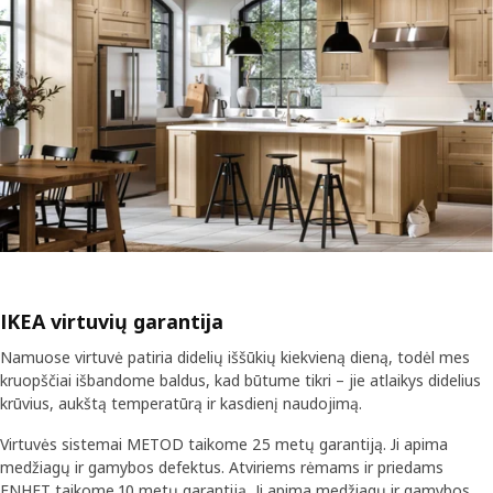
IKEA virtuvių garantija
Namuose virtuvė patiria didelių iššūkių kiekvieną dieną, todėl mes
kruopščiai išbandome baldus, kad būtume tikri – jie atlaikys didelius
krūvius, aukštą temperatūrą ir kasdienį naudojimą.
Virtuvės sistemai METOD taikome 25 metų garantiją. Ji apima
medžiagų ir gamybos defektus. Atviriems rėmams ir priedams
ENHET taikome 10 metų garantiją. Ji apima medžiagų ir gamybos