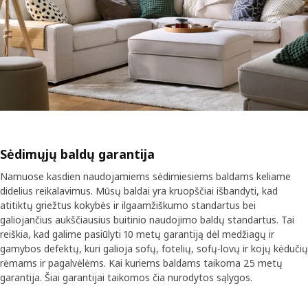
Sėdimųjų baldų garantija
Namuose kasdien naudojamiems sėdimiesiems baldams keliame
didelius reikalavimus. Mūsų baldai yra kruopščiai išbandyti, kad
atitiktų griežtus kokybės ir ilgaamžiškumo standartus bei
galiojančius aukščiausius buitinio naudojimo baldų standartus. Tai
reiškia, kad galime pasiūlyti 10 metų garantiją dėl medžiagų ir
gamybos defektų, kuri galioja sofų, fotelių, sofų-lovų ir kojų kėdučių
rėmams ir pagalvėlėms. Kai kuriems baldams taikoma 25 metų
garantija. Šiai garantijai taikomos čia nurodytos sąlygos.