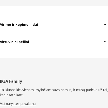
Virimo ir kepimo indai
Virtuviniai peiliai
Poraštė
IKEA Family
Tai klubas kiekvienam, mylinčiam savo namus, ir mūsų padėka už tai,
kad esate kartu.
Visi narystės privalumai