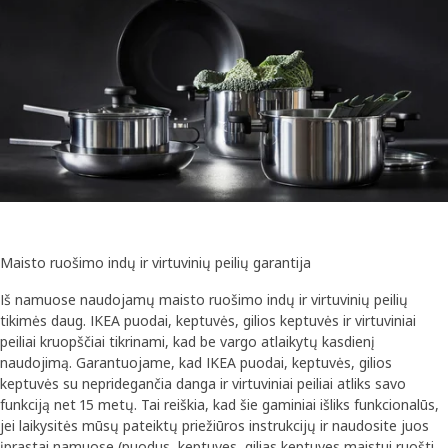
Maisto ruošimo indų ir virtuvinių peilių garantija
Iš namuose naudojamų maisto ruošimo indų ir virtuvinių peilių
tikimės daug. IKEA puodai, keptuvės, gilios keptuvės ir virtuviniai
peiliai kruopščiai tikrinami, kad be vargo atlaikytų kasdienį
naudojimą. Garantuojame, kad IKEA puodai, keptuvės, gilios
keptuvės su nepridegančia danga ir virtuviniai peiliai atliks savo
funkciją net 15 metų. Tai reiškia, kad šie gaminiai išliks funkcionalūs,
jei laikysitės mūsų pateiktų priežiūros instrukcijų ir naudosite juos
įprastai namuose (puodus, keptuves, gilias keptuves maistui ruošti,