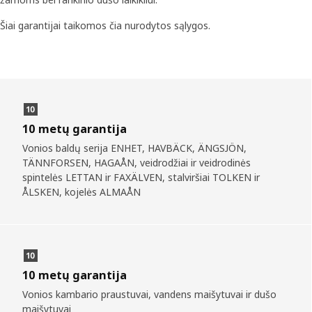
Šiai garantijai taikomos čia nurodytos sąlygos.
10 metų garantija
Vonios baldų serija ENHET, HAVBÄCK, ÄNGSJÖN,
TÄNNFORSEN, HAGAÅN, veidrodžiai ir veidrodinės
spintelės LETTAN ir FAXÄLVEN, stalviršiai TOLKEN ir
ÅLSKEN, kojelės ALMAÅN
10 metų garantija
Vonios kambario praustuvai, vandens maišytuvai ir dušo
maišytuvai