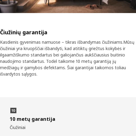
Čiužinių garantija
Kasdienis gyvenimas namuose – tikras išbandymas čiužiniams.Mūsų
čiužiniai yra kruopščiai išbandyti, kad atitiktų griežtus kokybės ir
ilgaamžiškumo standartus bei galiojančius aukščiausius buitinio
naudojimo standartus. Todėl taikome 10 metų garantiją jų
medžiagų ir gamybos defektams. Šiai garantijai taikomos toliau
išvardytos sąlygos.
10 metų garantija
Čiužiniai