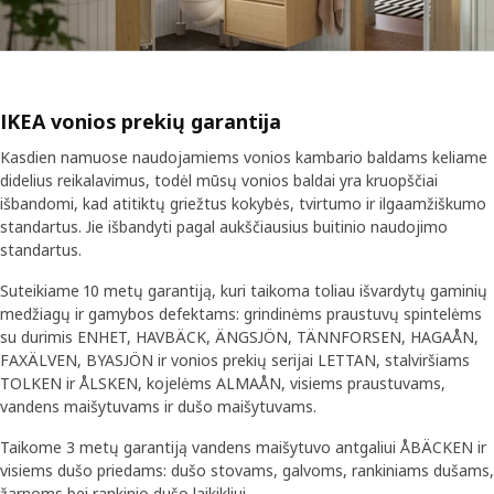
IKEA vonios prekių garantija
Kasdien namuose naudojamiems vonios kambario baldams keliame
didelius reikalavimus, todėl mūsų vonios baldai yra kruopščiai
išbandomi, kad atitiktų griežtus kokybės, tvirtumo ir ilgaamžiškumo
standartus. Jie išbandyti pagal aukščiausius buitinio naudojimo
standartus.
Suteikiame 10 metų garantiją, kuri taikoma toliau išvardytų gaminių
medžiagų ir gamybos defektams: grindinėms praustuvų spintelėms
su durimis ENHET, HAVBÄCK, ÄNGSJÖN, TÄNNFORSEN, HAGAÅN,
FAXÄLVEN, BYASJÖN ir vonios prekių serijai LETTAN, stalviršiams
TOLKEN ir ÅLSKEN, kojelėms ALMAÅN, visiems praustuvams,
vandens maišytuvams ir dušo maišytuvams.
Taikome 3 metų garantiją vandens maišytuvo antgaliui ÅBÄCKEN ir
visiems dušo priedams: dušo stovams, galvoms, rankiniams dušams,
žarnoms bei rankinio dušo laikikliui.