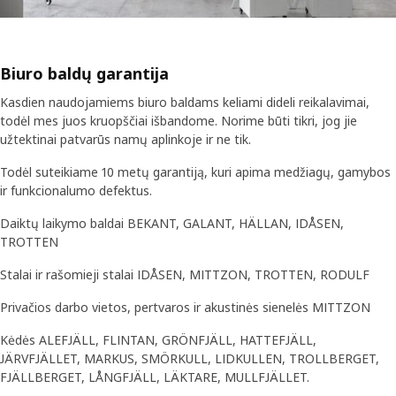
Biuro baldų garantija
Kasdien naudojamiems biuro baldams keliami dideli reikalavimai,
todėl mes juos kruopščiai išbandome. Norime būti tikri, jog jie
užtektinai patvarūs namų aplinkoje ir ne tik.
Todėl suteikiame 10 metų garantiją, kuri apima medžiagų, gamybos
ir funkcionalumo defektus.
Daiktų laikymo baldai BEKANT, GALANT, HÄLLAN, IDÅSEN,
TROTTEN
Stalai ir rašomieji stalai IDÅSEN, MITTZON, TROTTEN, RODULF
Privačios darbo vietos, pertvaros ir akustinės sienelės MITTZON
Kėdės ALEFJÄLL, FLINTAN, GRÖNFJÄLL, HATTEFJÄLL,
JÄRVFJÄLLET, MARKUS, SMÖRKULL, LIDKULLEN, TROLLBERGET,
FJÄLLBERGET, LÅNGFJÄLL, LÄKTARE, MULLFJÄLLET.