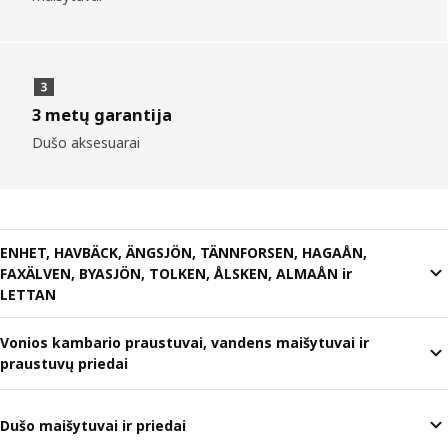
3 metų garantija
Dušo aksesuarai
ENHET, HAVBÄCK, ÄNGSJÖN, TÄNNFORSEN, HAGAÅN,
FAXÄLVEN, BYASJÖN, TOLKEN, ÅLSKEN, ALMAÅN ir
LETTAN
Vonios kambario praustuvai, vandens maišytuvai ir
praustuvų priedai
Dušo maišytuvai ir priedai