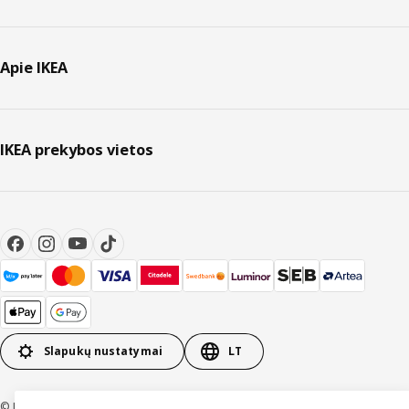
Apie IKEA
IKEA prekybos vietos
Slapukų nustatymai
LT
© Inter IKEA Systems B.V. 1999-2026