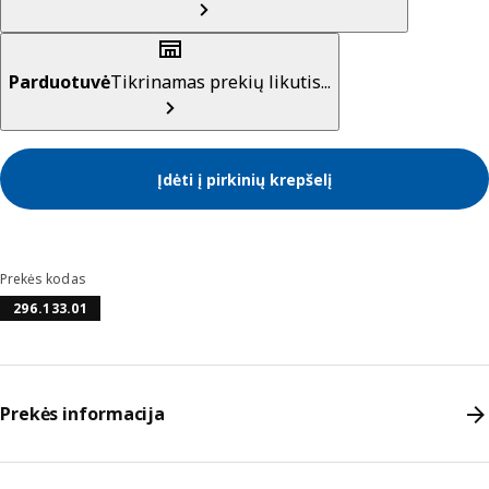
Parduotuvė
Tikrinamas prekių likutis...
Įdėti į pirkinių krepšelį
Prekės kodas
296.133.01
Prekės informacija