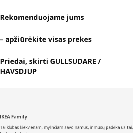
Rekomenduojame jums
– apžiūrėkite visas prekes
Priedai, skirti GULLSUDARE /
HAVSDJUP
Poraštė
IKEA Family
Tai klubas kiekvienam, mylinčiam savo namus, ir mūsų padėka už tai,