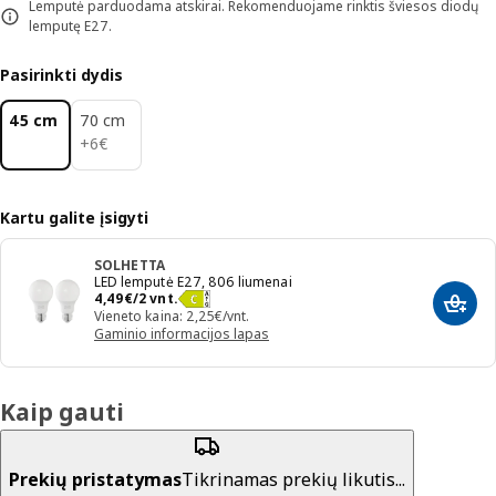
Lemputė parduodama atskirai. Rekomenduojame rinktis šviesos diodų
lemputę E27.
Pasirinkti dydis
45 cm
70 cm
6€
+
6
€
Kartu galite įsigyti
SOLHETTA
LED lemputė E27, 806 liumenai
Kaina 4,49€/2 vnt.
4
,
49
€
/2 vnt.
Įdėti 
Vieneto kaina: 2,25€/vnt.
Gaminio informacijos lapas
Kaip gauti
Prekių pristatymas
Tikrinamas prekių likutis...