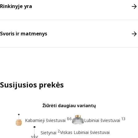
Rinkinyje yra
Svoris ir matmenys
Susijusios prekės
Žiūrėti daugiau variantų
86
13
Kabamieji šviestuvai
Lubiniai šviestuvai
2
Viskas Lubiniai šviestuvai
Sietynai