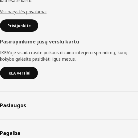
kad esate kartu.
Visi narystės privalumai
Prisijunkite
Pasirūpinkime jūsų verslu kartu
IKEA‘oje visada rasite puikaus dizaino interjero sprendimų, kurių
kokybe galėsite pasitikėti ilgus metus.
IKEA verslui
Paslaugos
Pagalba