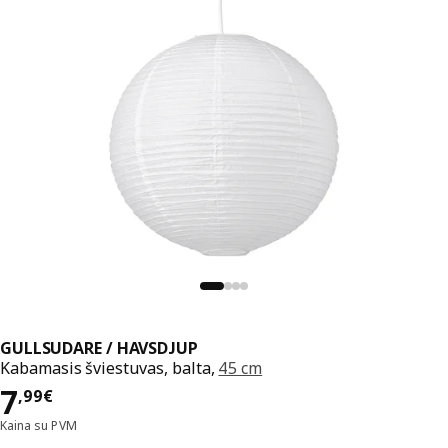
GULLSUDARE / HAVSDJUP
Kabamasis šviestuvas, balta,
45 cm
Kaina 7,99€
7
,
99
€
Kaina su PVM