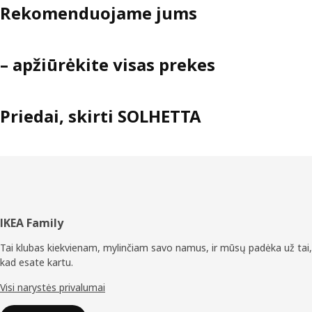
Rekomenduojame jums
– apžiūrėkite visas prekes
Priedai, skirti SOLHETTA
Poraštė
IKEA Family
Tai klubas kiekvienam, mylinčiam savo namus, ir mūsų padėka už tai,
kad esate kartu.
Visi narystės privalumai