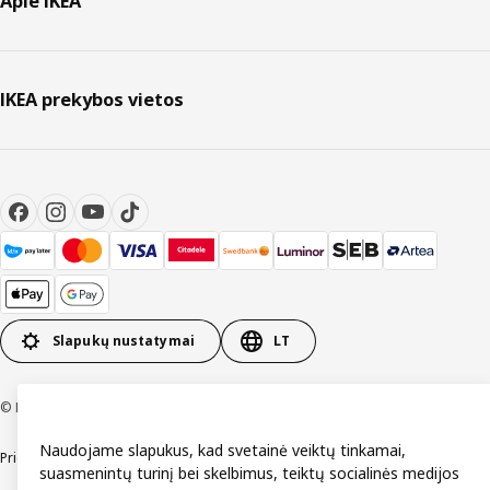
Apie IKEA
IKEA prekybos vietos
Slapukų nustatymai
LT
© Inter IKEA Systems B.V. 1999-2026
Naudojame slapukus, kad svetainė veiktų tinkamai,
Prieinamumas
Bendrosios naudojimo sąlygos
Privatumo ir slapukų politika
suasmenintų turinį bei skelbimus, teiktų socialinės medijos