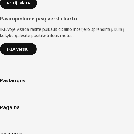
Prisijunkite
Pasirūpinkime jūsų verslu kartu
IKEA‘oje visada rasite puikaus dizaino interjero sprendimų, kurių
kokybe galėsite pasitikėti ilgus metus.
IKEA verslui
Paslaugos
Pagalba