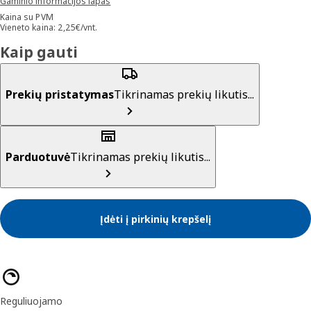
Gaminio informacijos lapas
Kaina su PVM
Vieneto kaina: 2,25€/vnt.
Kaip gauti
Prekių pristatymas
Tikrinamas prekių likutis...
Parduotuvė
Tikrinamas prekių likutis...
Įdėti į pirkinių krepšelį
Prekės savybės
Reguliuojamo