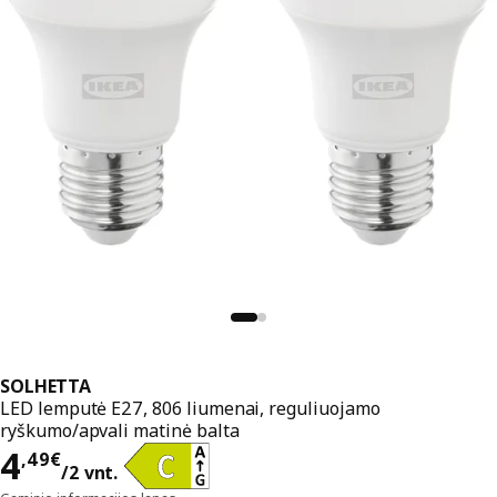
SOLHETTA
LED lemputė E27, 806 liumenai, reguliuojamo
ryškumo/apvali matinė balta
Kaina 4,49€/2 vnt.
4
,
49
€
/2 vnt.