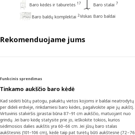
17
7
Baro kėdės ir taburetės
Baro stalai
2
Viskas Baro baldai
Baro baldų komplektai
Rekomenduojame jums
Funkcinis sprendimas
Tinkamo aukščio baro kėdė
Kad sėdėti būtų patogu, pakaktų vietos kojoms ir baldai neatrodytų
per dideli erdvėje, rinkdamiesi baro kėdes, pagalvokite apie jų aukštį.
Virtuvinis stalviršis įprastai būna 87–91 cm aukščio, matuojant nuo
grindų. Jei baro kėdę statysite prie jo, ieškokite tokios, kurios
sėdimosios dalies aukštis yra 60–66 cm. Jei jūsų baro stalas
aukštesnis (101–106 cm), kėdė taip pat turėtų būti aukštesnė (72–76