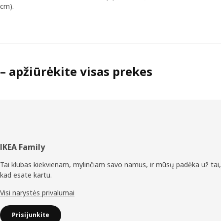
cm).
– apžiūrėkite visas prekes
Poraštė
IKEA Family
Tai klubas kiekvienam, mylinčiam savo namus, ir mūsų padėka už tai,
kad esate kartu.
Visi narystės privalumai
Prisijunkite