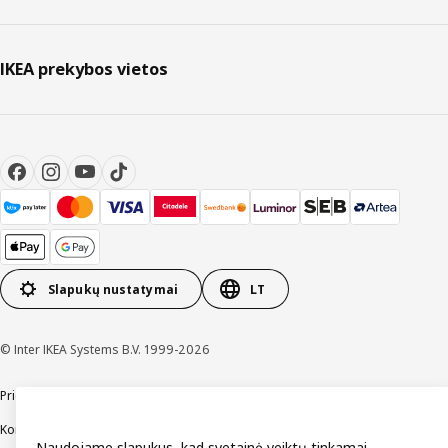
IKEA prekybos vietos
Slapukų nustatymai
LT
© Inter IKEA Systems B.V. 1999-2026
Prieinamumas
Bendrosios naudojimo sąlygos
Privatumo ir slapukų politika
Kontaktai
Naudojame slapukus, kad svetainė veiktų tinkamai,