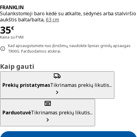
FRANKLIN
Sulankstomoji baro kėdė su atkalte, sėdynės arba stalviršio
aukštis balta/balta,
63 cm
Kaina 35€
35
€
Kaina su PVM
Kad apsaugotumėte nuo įbrėžimų, naudokite lipnias grindų apsaugas
TRIXIG. Parduodamos atskirai.
Kaip gauti
Prekių pristatymas
Tikrinamas prekių likutis...
Parduotuvė
Tikrinamas prekių likutis...