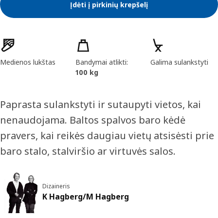
Įdėti į pirkinių krepšelį
Prekės savybės
Medienos lukštas
Bandymai atlikti:
Galima sulankstyti
100 kg
Paprasta sulankstyti ir sutaupyti vietos, kai
nenaudojama. Baltos spalvos baro kėdė
pravers, kai reikės daugiau vietų atsisėsti prie
baro stalo, stalviršio ar virtuvės salos.
Dizaineris
K Hagberg/M Hagberg