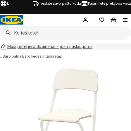
LT
Įveskite savo pašto kodą
Pasirinkite prekybos vietą
Hej!
Prisijungti
Pageidavimų są
Pirkinių 
Mūsų interjero dizaineriai – jūsų paslaugoms
…
Baro baldai
Baro kėdės ir taburetės
FRANKLIN vaizdai
aveiksliukus