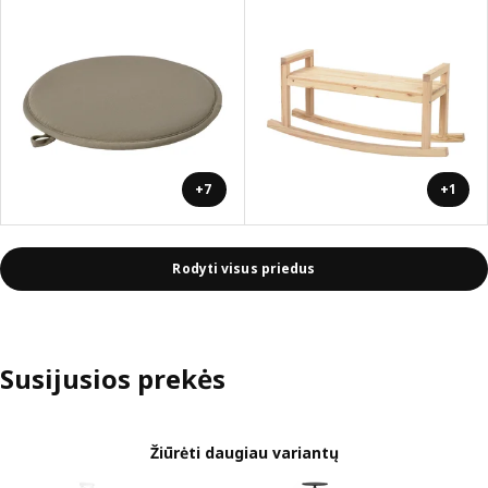
+7
+1
Rodyti visus priedus
Susijusios prekės
Žiūrėti daugiau variantų