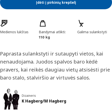
Įdėti į pirkinių krepšelį
Prekės savybės
Medienos lukštas
Bandymai atlikti:
Galima sulankstyti
110 kg
Paprasta sulankstyti ir sutaupyti vietos, kai
nenaudojama. Juodos spalvos baro kėdė
pravers, kai reikės daugiau vietų atsisėsti prie
baro stalo, stalviršio ar virtuvės salos.
Dizaineris
K Hagberg/M Hagberg