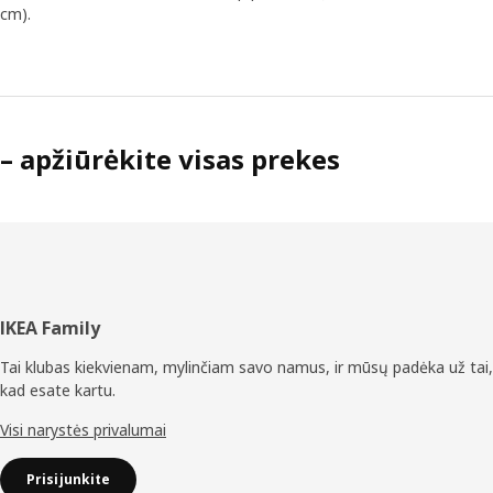
cm).
– apžiūrėkite visas prekes
Poraštė
IKEA Family
Tai klubas kiekvienam, mylinčiam savo namus, ir mūsų padėka už tai,
kad esate kartu.
Visi narystės privalumai
Prisijunkite