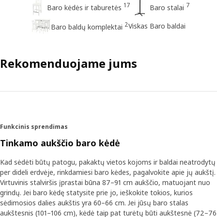
17
7
Baro kėdės ir taburetės
Baro stalai
2
Viskas Baro baldai
Baro baldų komplektai
Rekomenduojame jums
Funkcinis sprendimas
Tinkamo aukščio baro kėdė
Kad sėdėti būtų patogu, pakaktų vietos kojoms ir baldai neatrodytų
per dideli erdvėje, rinkdamiesi baro kėdes, pagalvokite apie jų aukštį.
Virtuvinis stalviršis įprastai būna 87–91 cm aukščio, matuojant nuo
grindų. Jei baro kėdę statysite prie jo, ieškokite tokios, kurios
sėdimosios dalies aukštis yra 60–66 cm. Jei jūsų baro stalas
aukštesnis (101–106 cm), kėdė taip pat turėtų būti aukštesnė (72–76