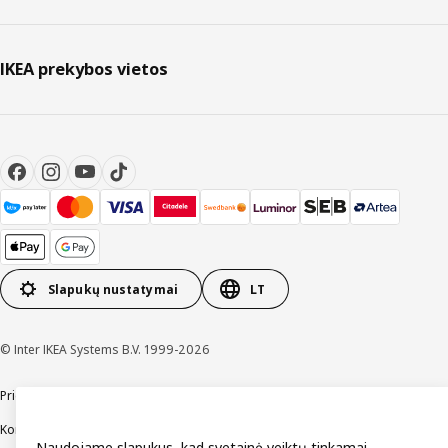
IKEA prekybos vietos
Slapukų nustatymai
LT
© Inter IKEA Systems B.V. 1999-2026
Prieinamumas
Bendrosios naudojimo sąlygos
Privatumo ir slapukų politika
Kontaktai
Naudojame slapukus, kad svetainė veiktų tinkamai,