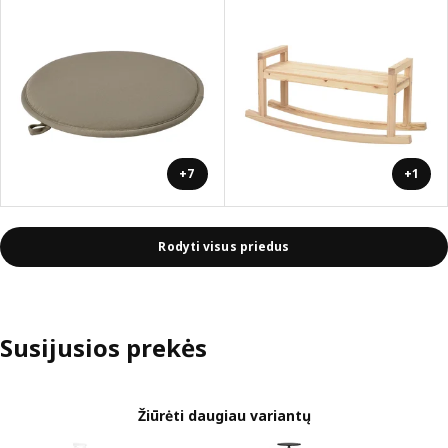
+7
+1
Rodyti visus priedus
Susijusios prekės
Žiūrėti daugiau variantų