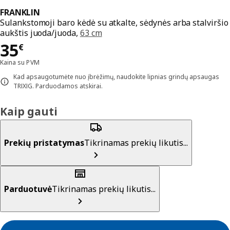
FRANKLIN
Sulankstomoji baro kėdė su atkalte, sėdynės arba stalviršio
aukštis juoda/juoda,
63 cm
Kaina 35€
35
€
Kaina su PVM
Kad apsaugotumėte nuo įbrėžimų, naudokite lipnias grindų apsaugas
TRIXIG. Parduodamos atskirai.
Kaip gauti
Prekių pristatymas
Tikrinamas prekių likutis...
Parduotuvė
Tikrinamas prekių likutis...