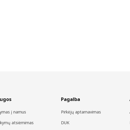
augos
Pagalba
tymas į namus
Pirkėjų aptarnavimas
akymų atsiėmimas
DUK