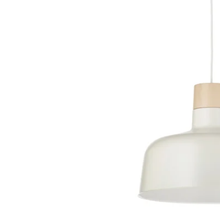
Image zoomed out, normal view