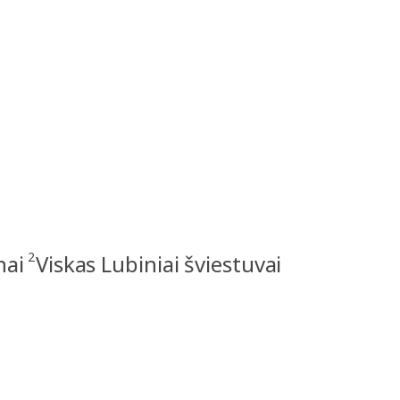
2
nai
Viskas Lubiniai šviestuvai