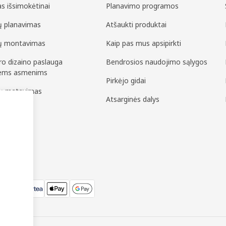
as išsimokėtinai
Planavimo programos
ių planavimas
Atšaukti produktai
ių montavimas
Kaip pas mus apsipirkti
ero dizaino paslauga
Bendrosios naudojimo sąlygos
iems asmenims
Pirkėjo gidai
pų matavimas
Atsarginės dalys
surinkimas