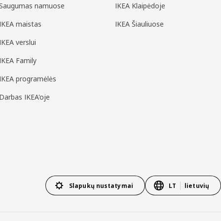
Saugumas namuose
IKEA Klaipėdoje
IKEA maistas
IKEA Šiauliuose
IKEA verslui
IKEA Family
IKEA programėlės
Darbas IKEA'oje
Slapukų nustatymai
LT
lietuvių