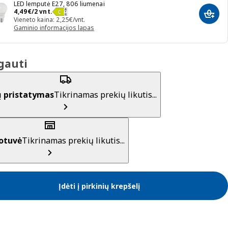
LED lemputė E27, 806 liumenai
Kaina 4,49€/2 vnt.
4
,
49
€
/2 vnt.
Įdėti 
Vieneto kaina: 2,25€/vnt.
Gaminio informacijos lapas
gauti
ų pristatymas
Tikrinamas prekių likutis...
otuvė
Tikrinamas prekių likutis...
Įdėti į pirkinių krepšelį