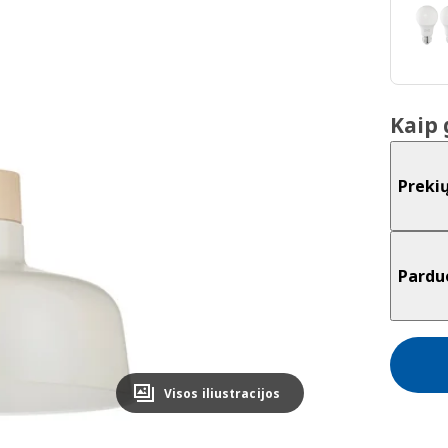
Kaip 
Preki
Pardu
Visos iliustracijos