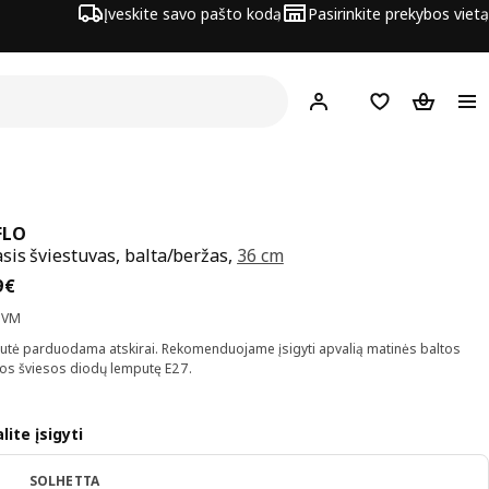
Įveskite savo pašto kodą
Pasirinkite prekybos vietą
Hej!
Prisijungti
Pageidavimų są
Pirkinių 
FLO
is šviestuvas, balta/beržas,
36 cm
na 29,99€
9
€
PVM
tė parduodama atskirai. Rekomenduojame įsigyti apvalią matinės baltos
os šviesos diodų lemputę E27.
lite įsigyti
SOLHETTA