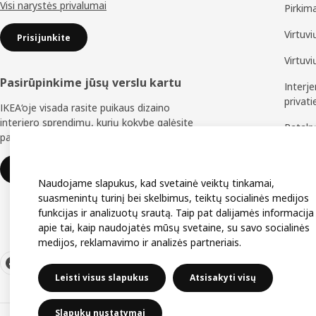
Visi narystės privalumai
Pirkim
Virtuv
Prisijunkite
Virtuv
Pasirūpinkime jūsų verslu kartu
Interj
privat
IKEA‘oje visada rasite puikaus dizaino
interjero sprendimų, kurių kokybe galėsite
Patal
pasitikėti ilgus metus.
Baldų 
IKEA verslui
Naudojame slapukus, kad svetainė veiktų tinkamai,
suasmenintų turinį bei skelbimus, teiktų socialinės medijos
funkcijas ir analizuotų srautą. Taip pat dalijamės informacija
apie tai, kaip naudojatės mūsų svetaine, su savo socialinės
medijos, reklamavimo ir analizės partneriais.
Leisti visus slapukus
Atsisakyti visų
Slapukų nustatymai