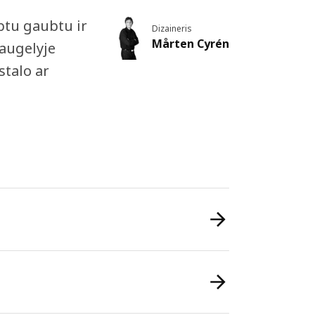
btu gaubtu ir
Dizaineris
Mårten Cyrén
daugelyje
stalo ar