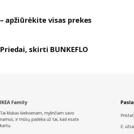
– apžiūrėkite visas prekes
Priedai, skirti BUNKEFLO
Poraštė
IKEA Family
Pasl
Tai klubas kiekvienam, mylinčiam savo
Prista
namus, ir mūsų padėka už tai, kad esate
kartu.
E. užs