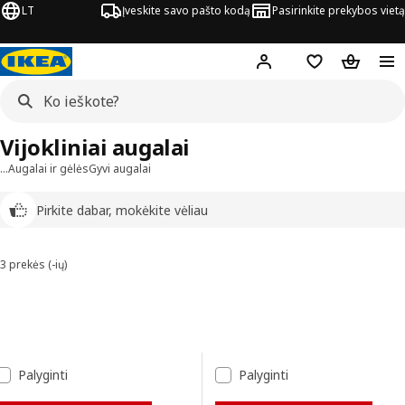
LT
Įveskite savo pašto kodą
Pasirinkite prekybos vietą
Hej!
Prisijungti
Pageidavimų są
Pirkinių 
Vijokliniai augalai
…
Augalai ir gėlės
Gyvi augalai
Pirkite dabar, mokėkite vėliau
3 prekės (-ių)
Rūšiuoti ir filtruoti
Pereiti prie rezultatų
Rezultatų sąrašas
Palyginti
Palyginti