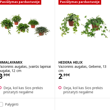
Pasiūlymas parduotuvėje
Pasiūlymas parduotuvėje
HIMALAYAMIX
HEDERA HELIX
Vazoninis augalas, įvairūs lapiniai
Vazoninis augalas, Gebenė, 13
augalai, 12 cm
cm
Kaina 3,99€
Kaina 2,99€
3
2
,
99
€
,
99
€
Deja, kol kas šios prekės
Deja, kol kas šios prekės
pristatyti negalime
pristatyti negalime
Palyginti