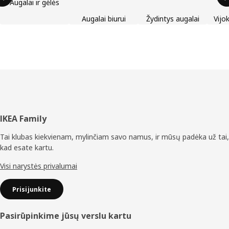
Augalai ir gėlės
Augalai biurui
Žydintys augalai
Vijok
Poraštė
IKEA Family
Tai klubas kiekvienam, mylinčiam savo namus, ir mūsų padėka už tai,
kad esate kartu.
Visi narystės privalumai
Prisijunkite
Pasirūpinkime jūsų verslu kartu