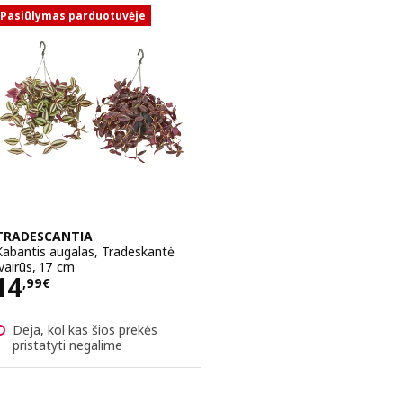
Pasiūlymas parduotuvėje
TRADESCANTIA
Kabantis augalas, Tradeskantė
įvairūs, 17 cm
Kaina 14,99€
14
,
99
€
Deja, kol kas šios prekės
pristatyti negalime