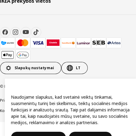
IKEA prekybos vietos
Slapukų nustatymai
LT
© Inter IKEA Systems B.V. 1999-2026
Naudojame slapukus, kad svetainė veiktų tinkamai,
Prieinamumas
Bendrosios naudojimo sąlygos
Privatumo ir slapukų politika
suasmenintų turinį bei skelbimus, teiktų socialinės medijos
funkcijas ir analizuotų srautą. Taip pat dalijamės informacija
Kontaktai
apie tai, kaip naudojatės mūsų svetaine, su savo socialinės
medijos, reklamavimo ir analizės partneriais.