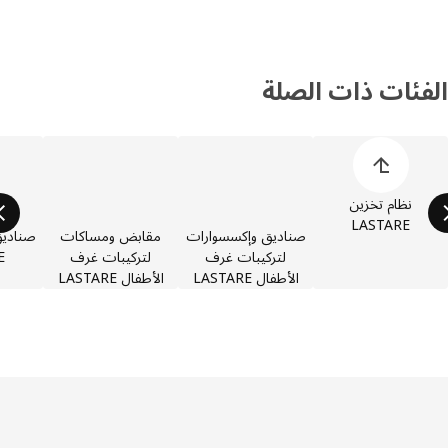
فئات ذات الصلة
 قائمة أصناف المنتجات
نظام تخزين
LASTARE
صناديق وإكسسوارات
مقابض ومساكات
صناديق و
لتركيبات غرف
لتركيبات غرف
ARE
الأطفال LASTARE
الأطفال LASTARE