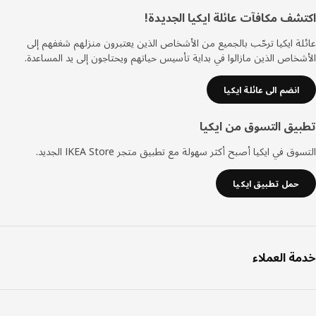
ييل
شف مكافآت عائلة ايكيا الجديدة!
ة ايكيا ترحّب بالجميع من الأشخاص الذين يعتبرون منزلهم شغفهم إلى
خاص الذين مازالوا في بداية تأسيس حياتهم ويحتاجون إلى يد المساعدة.
انضم الى عائلة ايكيا
يق التسوق من ايكيا
ق في ايكيا أصبح أكثر سهولة مع تطبيق متجر IKEA Store الجديد.
حمل تطبيق ايكيا
ة العملاء