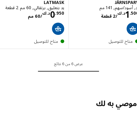
LATMASK
JÄRNSP
ود/سهم, 141 مم
يد بتعليق, برتقالي, 60 مم 2 قطعة
السعر د.ك 1.500/2 قطعة
السعر د.ك 0.950/60
0
1
.
د.ك
950
.
د.ك
/2 قطعة
/60 مم
تاح للتوصيل
متاح للتوصيل
عرض 6 من 6 نتائج
صي به لك