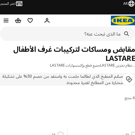
AR
اختر المتجر
مرحباً! تسجيل الدخول
قائمه التسوق
عربة التسوق
ابض ومساكات لتركيبات غرف الأطفال
LASTA
 تخزين LASTARE
جميع قطع وإكسسوارات LASTARE
صمّم المطبخ الذي لطالما حلمت به واستفد من خصم 30% على تشكيلة
مختارة من المطابخ لفترة محدودة.
 النتائج وتصفيتها
 إلى النتائج
مة النتائج
قارن
قارن