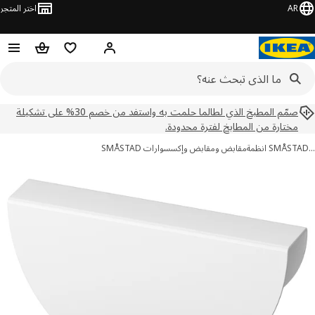
AR
اختر المتجر
مرحباً! تسجيل الدخول
قائمه التسوق
عربة التسوق
صمّم المطبخ الذي لطالما حلمت به واستفد من خصم 30% على تشكيلة
مختارة من المطابخ لفترة محدودة.
SMÅS انظمة
مقابض ومقابض وإكسسوارات SMÅSTAD
ور