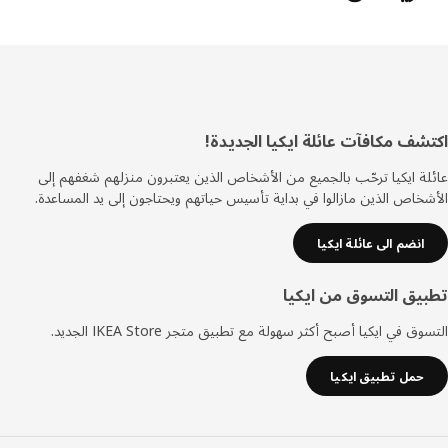
ييل
شف مكافآت عائلة ايكيا الجديدة!
ة ايكيا ترحّب بالجميع من الأشخاص الذين يعتبرون منزلهم شغفهم إلى
خاص الذين مازالوا في بداية تأسيس حياتهم ويحتاجون إلى يد المساعدة.
انضم الى عائلة ايكيا
يق التسوق من ايكيا
ق في ايكيا أصبح أكثر سهولة مع تطبيق متجر IKEA Store الجديد.
حمل تطبيق ايكيا