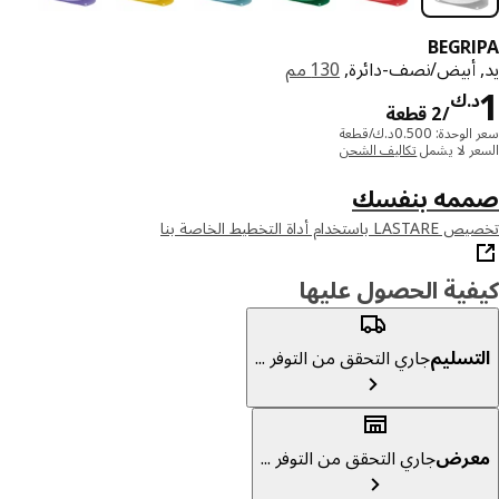
BEGR
 أبيض/نصف-دائرة,
130 مم
د.ك 1/2 قطعة
.ك
/2 قطعة
دة: 0.500د.ك/قطعة
ر لا يشمل
تكاليف الشحن
مه بنفسك
خدام أداة التخطيط الخاصة بنا
ية الحصول عليها
تسليم
جاري التحقق من التوفر ...
عرض
جاري التحقق من التوفر ...