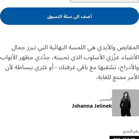
أضف الى سلة التسوق
قابض والأيدي هي اللمسة النهائية التي تبرز جمال
شياء. عزّزي الأسلوب الذي تحبينه، جدّدي مظهر الأبواب
أدراج، نسّقيها مع باقي غرفتك - أو غيّري ببساطة لأن
مر ممتع للغاية.
المصمم
Johanna Jelinek
المنتج