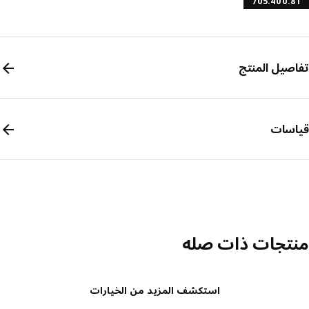
705.400.
صيل المنتج
سات
تجات ذات صله
استكشف المزيد من الخيارات