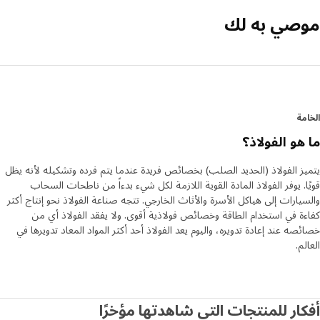
صي به لك
مة
هو الفولاذ؟
ز الفولاذ (الحديد الصلب) بخصائص فريدة عندما يتم فرده وتشكيله لأنه يظل
ا. يوفر الفولاذ المادة القوية اللازمة لكل شيء بدءاً من ناطحات السحاب
يارات إلى هياكل الأسرة والأثاث الخارجي. تتجه صناعة الفولاذ نحو إنتاج أكثر
ة في استخدام الطاقة وخصائص فولاذية أقوى. ولا يفقد الفولاذ أي من
صه عند إعادة تدويره، واليوم يعد الفولاذ أحد أكثر المواد المعاد تدويرها في
م.
ار للمنتجات التي شاهدتها مؤخرًا