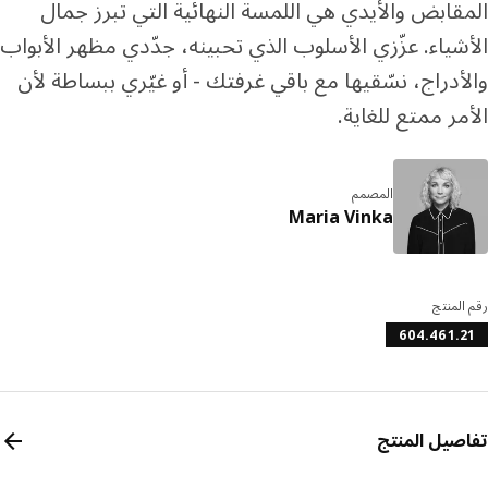
قابض والأيدي هي اللمسة النهائية التي تبرز جمال
شياء. عزّزي الأسلوب الذي تحبينه، جدّدي مظهر الأبواب
أدراج، نسّقيها مع باقي غرفتك - أو غيّري ببساطة لأن
مر ممتع للغاية.
المصمم
Maria Vinka
المنتج
604.461.
صيل المنتج