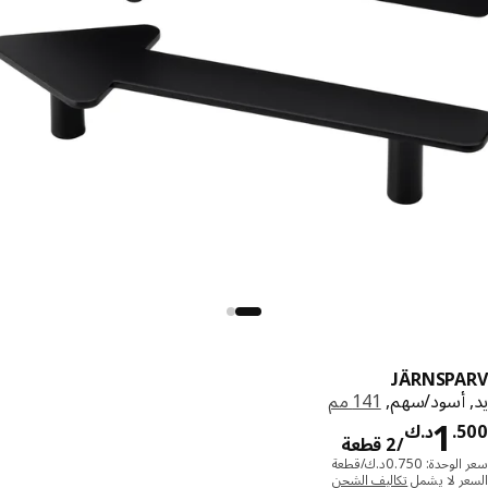
JÄRNSPA
 أسود/سهم,
141 مم
د.ك 1.500/2 قطعة
1
.
د.ك
/2 قطعة
دة: 0.750د.ك/قطعة
ر لا يشمل
تكاليف الشحن