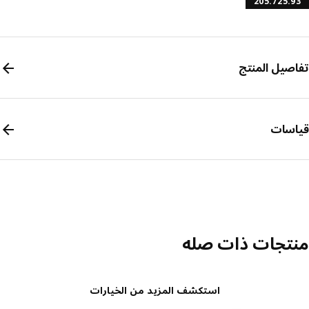
205.725.
صيل المنتج
سات
تجات ذات صله
استكشف المزيد من الخيارات