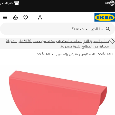
AR
اختر المتجر
مرحباً! تسجيل الدخول
قائمه التسوق
عربة التسوق
صمّم المطبخ الذي لطالما حلمت به واستفد من خصم 30% على تشكيلة
مختارة من المطابخ لفترة محدودة.
SMÅS انظمة
مقابض ومقابض وإكسسوارات SMÅSTAD
ور