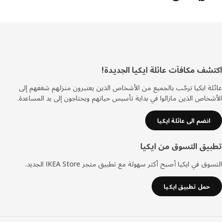
ييل
شف مكافآت عائلة ايكيا الجديدة!
ة ايكيا ترحّب بالجميع من الأشخاص الذين يعتبرون منزلهم شغفهم إلى
خاص الذين مازالوا في بداية تأسيس حياتهم ويحتاجون إلى يد المساعدة.
انضم الى عائلة ايكيا
يق التسوق من ايكيا
ق في ايكيا أصبح أكثر سهولة مع تطبيق متجر IKEA Store الجديد.
حمل تطبيق ايكيا