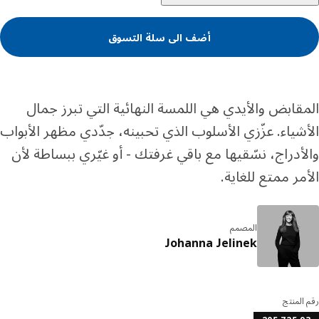
أضف الى سلة التسوق
قابض والأيدي هي اللمسة النهائية التي تبرز جمال
شياء. عزّزي الأسلوب الذي تحبينه، جدّدي مظهر الأبواب
أدراج، نسّقيها مع باقي غرفتك - أو غيّري ببساطة لأن
مر ممتع للغاية.
المصمم
Johanna Jelinek
المنتج