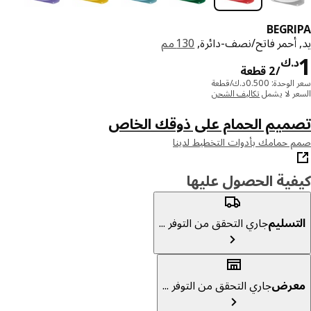
BEGR
 أحمر فاتح/نصف-دائرة,
130 مم
د.ك 1/2 قطعة
.ك
/2 قطعة
دة: 0.500د.ك/قطعة
ر لا يشمل
تكاليف الشحن
ميم الحمام على ذوقك الخاص
حمامك بأدوات التخطيط لدينا
ية الحصول عليها
تسليم
جاري التحقق من التوفر ...
عرض
جاري التحقق من التوفر ...