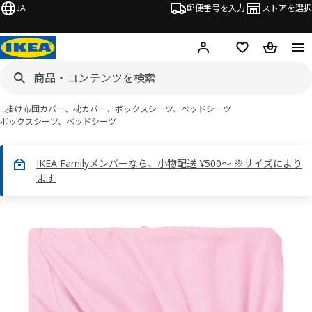
JA
郵便番号を入力
ストアを選択
ログイン・新規入会
欲しいものリスト
カート
…
掛け布団カバー、枕カバー、ボックスシーツ、ベッドシーツ
ボックスシーツ、ベッドシーツ
IKEA Familyメンバーなら、小物配送 ¥500～ ※サイズにより
ます
 DVALA ドヴァーラ画像
スキップ