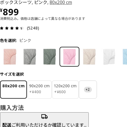
ボックスシーツ, ピンク,
80x200 cm
価格 ¥ 899
899
¥
消費税込み。価格は店舗によって異なる場合があります
レビュー: 4.4 5 星の数 総レビュー: 5248
(5248)
色を選択
:
ピンク
サイズを選択
80x200 cm
90x200 cm
120x200 cm
+2
¥ 400
¥ 600
+
¥
400
+
¥
600
購入方法
配送
ご利用いただけるか確認しています...