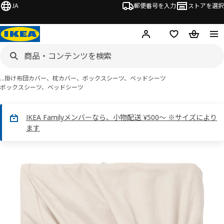
JA
郵便番号を入力
ストアを選択
ログイン・新規入会
欲しいものリスト
カート
…
掛け布団カバー、枕カバー、ボックスシーツ、ベッドシーツ
ボックスシーツ、ベッドシーツ
IKEA Familyメンバーなら、小物配送 ¥500～ ※サイズにより
ます
 DVALA ドヴァーラ画像
スキップ