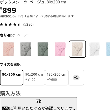
ボックスシーツ, ベージュ,
80x200 cm
価格 ¥ 899
899
¥
消費税込み。価格は店舗によって異なる場合があります
レビュー: 4.4 5 星の数 総レビュー: 5286
(5286)
色を選択
:
ベージュ
サイズを選択
80x200 cm
90x200 cm
120x200 cm
+2
¥ 400
¥ 600
+
¥
400
+
¥
600
購入方法
配送
ご利用いただけるか確認しています...