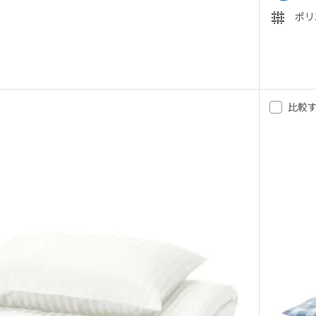
ポリ
ストマル
MAL スローンホストマル, 掛け布団カバー＆枕カバー, ライトピンク ダークレッド
比較