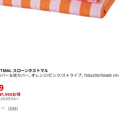
ÖSTMAL スローンホストマル
ー＆枕カバー, オレンジ/ピンク/ストライプ, 150x200/50x60 cm
 3999
¥ 2999
9
¥1,000お得
26/05/14～
レビュー: 4.3 から 5 星です。 総レビュー数:
(346)