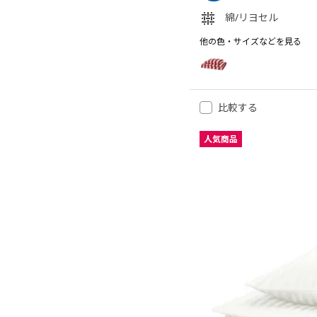
綿/リヨセル
他の色・サイズなどを見る
SLÅNHÖSTMAL スローンホ
オプション: SLÅNHÖST
比較する
人気商品