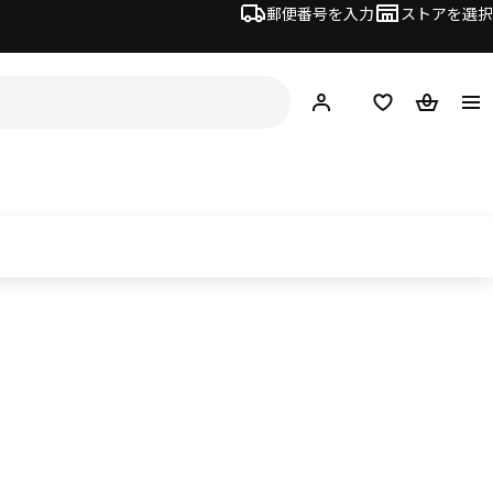
郵便番号を入力
ストアを選択
ログイン・新規入会
欲しいものリスト
カート