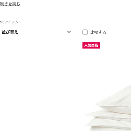
続きを読む
クションを取りそろえています。毎日の睡眠を、もっと自分らしく、も
98アイテム
並べ替えとフィルター
結果へスキップ
結果リスト
並び替え
比較する
人気商品