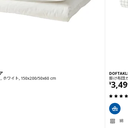
ア
DOFTAK
イト, 150x200/50x60 cm
掛け布団カバ
価格 
3,49
¥
4.1 から 5 星です。 総レビュー数:
綿