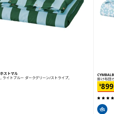
ーンホストマル
CYMBA
 ライトブルー ダークグリーン/ストライプ,
掛け布団カバ
価格 
899
¥
4.5 から 5 星です。 総レビュー数: