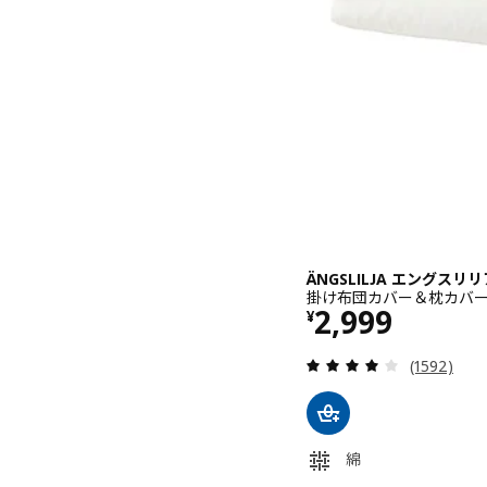
ÄNGSLILJA エングスリリ
掛け布団カバー＆枕カバー, ホワ
価格 ¥ 2999
2,999
¥
レビュー: 
(1592)
綿