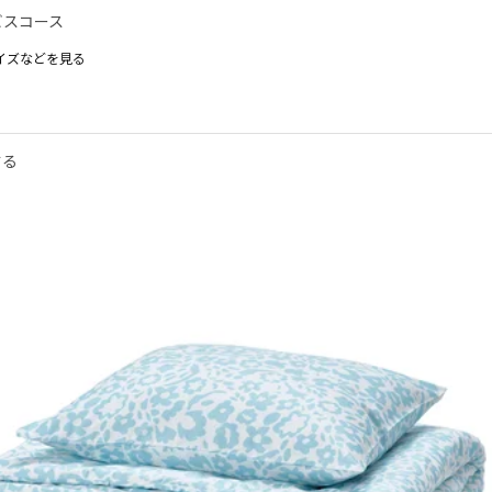
ビスコース
x200/50x60 cm
イズなどを見る
200/50x60 cm
TMAL スローンホストマル
 SLÅNHÖSTMAL スローンホストマル, 掛け布団カバー＆枕カバー, ブラック
200/50x60 cm
200/50x60 cm
する