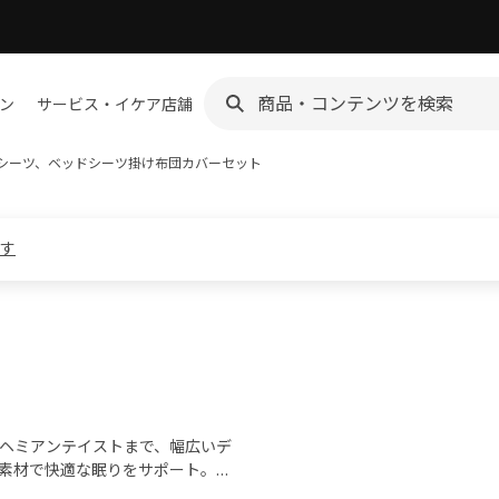
ン
サービス・イケア店舗
シーツ、ベッドシーツ
掛け布団カバーセット
ます
ヘミアンテイストまで、幅広いデ
素材で快適な眠りをサポート。ト
とりの好みに寄り添う豊富なコレ