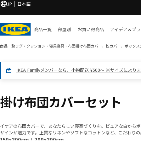
JP
日本語
商品一覧
部屋別
お買い​得商品
アイデア＆プラ
商品一覧
ラグ・クッション・寝具
寝具・布団
掛け布団カバー、枕カバー、ボックス
IKEA Familyメンバーなら、小物配送 ¥500～ ※サイズにより
掛け布団カバーセット
イケアの布団カバーで、あなたらしい寝室づくりを。ピュアな白からボ
ザインが魅力です。上質なリネンやソフトなコットンなど、こだわりの
レンディな若者向けデザインから落ち着いた定番柄まで、ご家族一人ひ
150x200cm
|
200x200cm