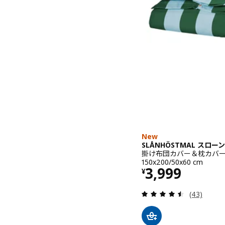
New
SLÅNHÖSTMAL スロ
掛け布団カバー＆枕カバー,
150x200/50x60 cm
価格 ¥ 3999
3,999
¥
レビュー: 
(43)