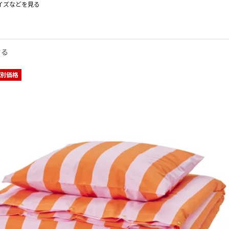
イズなどを見る
EJA ドフタクレイヤ
60 cm
 DOFTAKLEJA ドフタクレイヤ, 掛け布団カバー＆枕カバー, ダークブルー/ラ
/50x60 cm
する
別価格
0 cm
 cm
60 cm