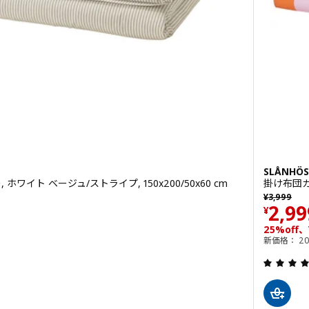
SLÅNH
ワイト ベージュ/ストライプ, 150x200/50x60 cm
掛け布団カバ
以前の価格 ¥
¥
3,999
価格 
2,99
¥
4.3 から 5 星です。 総レビュー数:
25%off、
新価格： 20