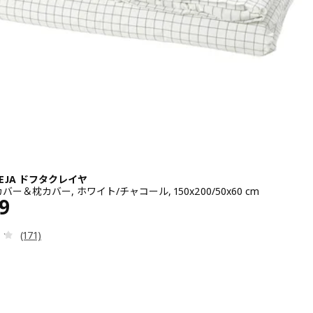
LEJA ドフタクレイヤ
ー＆枕カバー, ホワイト/チャコール, 150x200/50x60 cm
¥ 3499
9
レビュー: 4.2 から 5 星です。 総レビュー数:
(171)