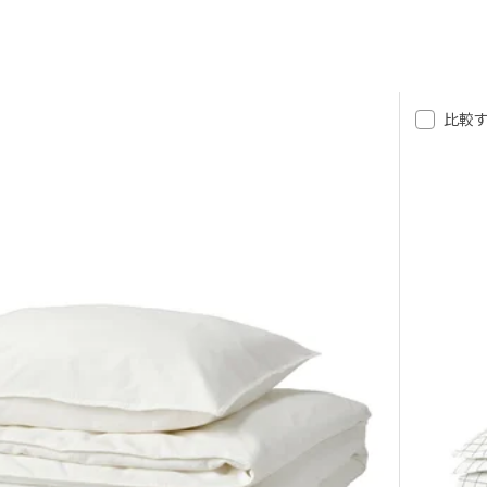
っと心地よい時間に。
比較