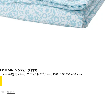
LBLOMMA シンバルブロマ
ー＆枕カバー, ホワイト/ブルー, 150x200/50x60 cm
¥ 899
レビュー: 3.8 から 5 星です。 総レビュー数:
(1400)