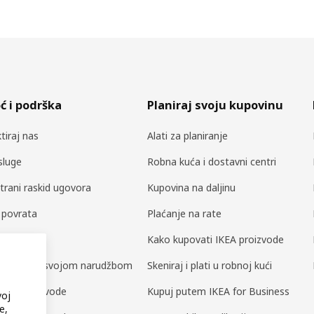
 i podrška
Planiraj svoju kupovinu
tiraj nas
Alati za planiranje
sluge
Robna kuća i dostavni centri
trani raskid ugovora
Kupovina na daljinu
a povrata
Plaćanje na rate
i dijelovi
Kako kupovati IKEA proizvode
ili upravljaj svojom narudžbom
Skeniraj i plati u robnoj kući
a za proizvode
Kupuj putem IKEA for Business
voj
e,