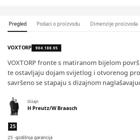
Pregled
Podaci o proizvodu
Dimenzije proizvoda
VOXTORP
904.188.95
VOXTORP fronte s matiranom bijelom površ
te ostavljaju dojam svijetlog i otvorenog p
savršeno se stapaju s dizajnom naglašavajući
Dizajn
H Preutz/W Braasch
Značajke proizvoda
25
25 -godišnja garancija