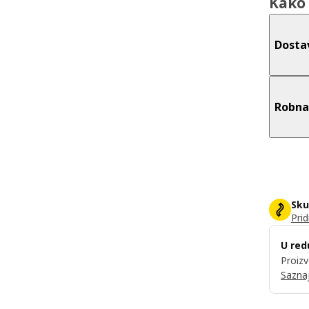
Kako 
Dosta
Robna
Sku
Prid
U red
Proizv
Saznaj