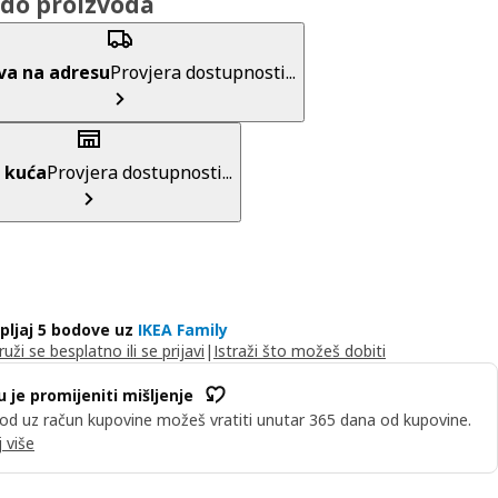
do proizvoda
va na adresu
Provjera dostupnosti...
 kuća
Provjera dostupnosti...
pljaj 5 bodove uz
IKEA Family
ruži se besplatno ili se prijavi
|
Istraži što možeš dobiti
u je promijeniti mišljenje
od uz račun kupovine možeš vratiti unutar 365 dana od kupovine.
 više