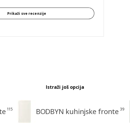
Prikaži sve recenzije
Istraži još opcija
115
39
te
BODBYN kuhinjske fronte