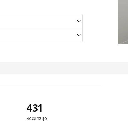
431
 recenzija: 4.4 od 5 zvjezdica. Ukupno recenzija: 431
Recenzije