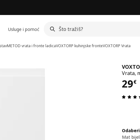
Usluge i pomoć
stav
METOD vrata i fronte ladica
VOXTORP kuhinjske fronte
VOXTORP
Vrata
VOXTO
Vrata, 
Cij
29
€
Odaberi
Mat bije