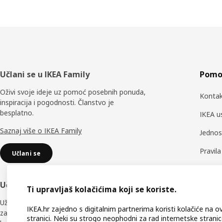
Podnožje
Učlani se u IKEA Family
Pomoć
Oživi svoje ideje uz pomoć posebnih ponuda,
Kontak
inspiracija i pogodnosti. Članstvo je
besplatno.
IKEA u
Saznaj više o IKEA Family
Jednos
Pravil
Učlani se
Rezervn
Učlani se u IKEA Business Network
Prati 
Ti upravljaš kolačićima koji se koriste.
Uživaj u brojnim jedinstvenim pogodnostima
Podršk
IKEA.hr zajedno s digitalnim partnerima koristi kolačiće na o
za koji će ti pomoći učiniti tvoj radni prostor
stranici. Neki su strogo neophodni za rad internetske stranic