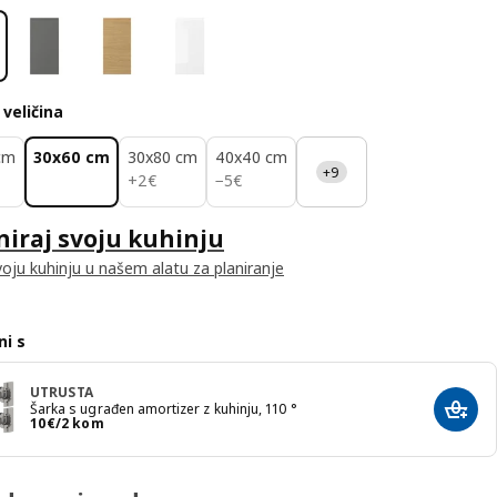
veličina
cm
30x60 cm
30x80 cm
40x40 cm
+9
2€
5€
+
2
€
−
5
€
niraj svoju kuhinju
voju kuhinju u našem alatu za planiranje
i s
UTRUSTA
Šarka s ugrađen amortizer z kuhinju, 110 °
Dodaj
Cijena 10€/2 kom
10
€
/2 kom