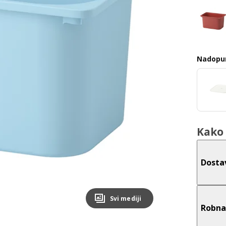
Nadopun
Kako 
Dosta
Svi mediji
Robna