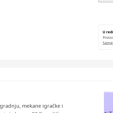
U red
Proizv
Saznaj
 gradnju, mekane igračke i