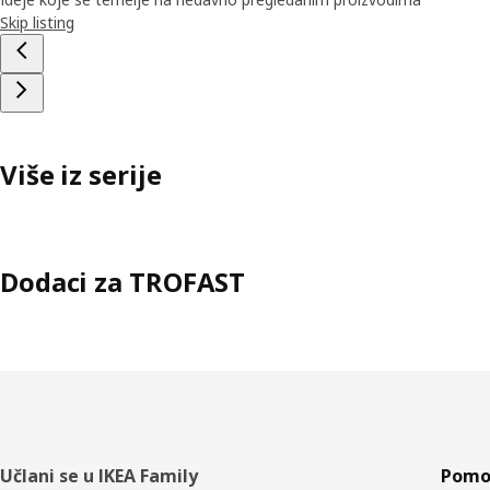
Skip listing
Više iz serije
Dodaci za TROFAST
Podnožje
Učlani se u IKEA Family
Pomoć