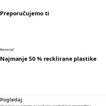
Preporučujemo ti
Materijal
Najmanje 50 % recklirane plastike
Pogledaj
Ideje koje se temelje na nedavno pregledanim proizvodima