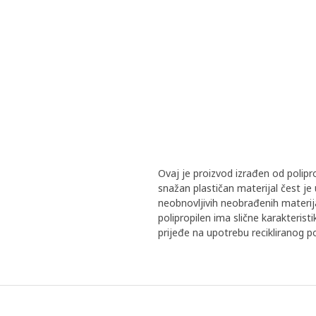
Ovaj je proizvod izrađen od polipro
snažan plastičan materijal čest je
neobnovljivih neobrađenih materijala
polipropilen ima slične karakteris
prijeđe na upotrebu recikliranog po