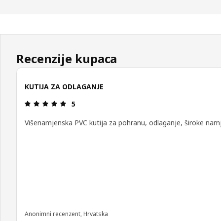
Recenzije kupaca
KUTIJA ZA ODLAGANJE
Ocjena i recenzija: 5 od 5 zvjezdica.
5
Višenamjenska PVC kutija za pohranu, odlaganje, široke nam
Anonimni recenzent, Hrvatska