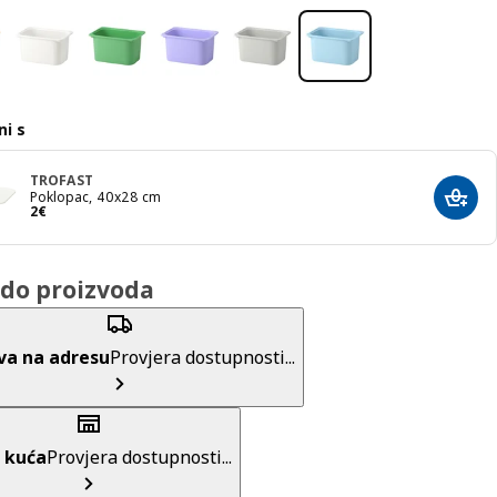
i s
TROFAST
Poklopac, 40x28 cm
Dodaj
Cijena 2€
2
€
do proizvoda
va na adresu
Provjera dostupnosti...
 kuća
Provjera dostupnosti...