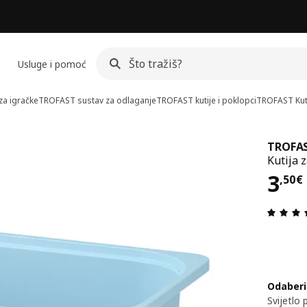
Usluge i pomoć
za igračke
TROFAST sustav za odlaganje
TROFAST kutije i poklopci
TROFAST
Kut
TROFA
Kutija z
Cij
3
,
50
€
Odaberi
Svijetlo 