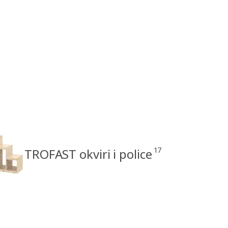
17
TROFAST okviri i police