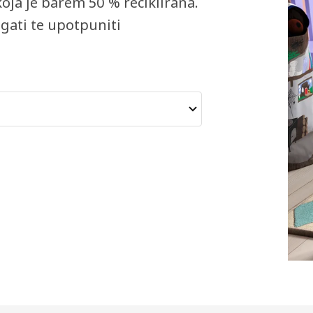
koja je barem 50 % reciklirana.
gati te upotpuniti