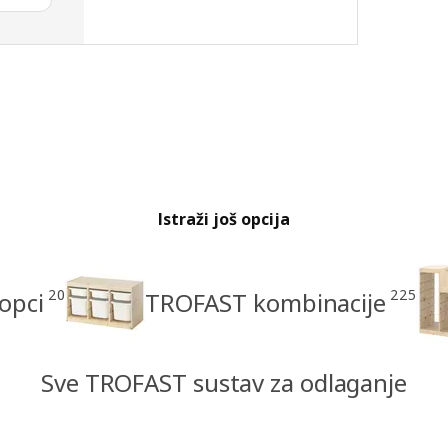
Istraži još opcija
20
225
opci
TROFAST kombinacije
Sve TROFAST sustav za odlaganje