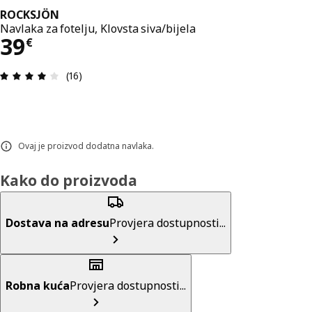
ROCKSJÖN
Navlaka za fotelju, Klovsta siva/bijela
Cijena 39€
39
€
Ocjena i recenzija: 4 od 5 zvjezdica. Ukupno rece
(16)
Ovaj je proizvod dodatna navlaka.
Kako do proizvoda
Dostava na adresu
Provjera dostupnosti...
Robna kuća
Provjera dostupnosti...