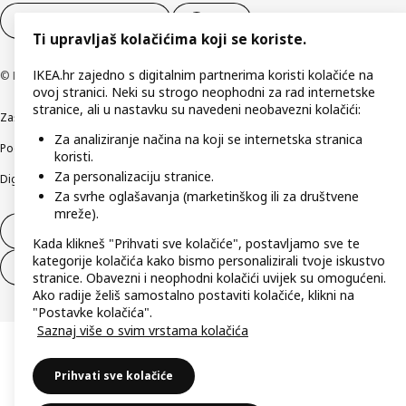
Postavke kolačića
HR
Ti upravljaš kolačićima koji se koriste.
IKEA.hr zajedno s digitalnim partnerima koristi kolačiće na
© Inter IKEA Systems B.V 1999-2026
ovoj stranici. Neki su strogo neophodni za rad internetske
stranice, ali u nastavku su navedeni neobavezni kolačići:
Zaštita privatnosti
Kako koristimo kolačiće (Cookies)
Uvjeti poslovanja
Za analiziranje načina na koji se internetska stranica
Podaci o tvrtki IKEA Hrvatska
Etično otkrivanje sigurnosnih nedostataka
koristi.
Za personalizaciju stranice.
Digitalna pristupačnost
Za svrhe oglašavanja (marketinškog ili za društvene
mreže).
Jednostrani raskid ugovora
Kada klikneš "Prihvati sve kolačiće", postavljamo sve te
kategorije kolačića kako bismo personalizirali tvoje iskustvo
Jednostrani raskid ugovora za usluge
stranice. Obavezni i neophodni kolačići uvijek su omogućeni.
Ako radije želiš samostalno postaviti kolačiće, klikni na
"Postavke kolačića".
Saznaj više o svim vrstama kolačića
Prihvati sve kolačiće