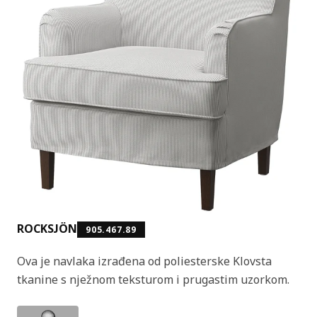
ROCKSJÖN
905.467.89
Ova je navlaka izrađena od poliesterske Klovsta
tkanine s nježnom teksturom i prugastim uzorkom.