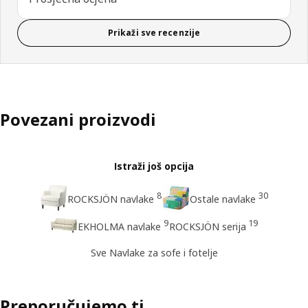
Prikaži sve recenzije
Povezani proizvodi
Istraži još opcija
8
30
ROCKSJÖN navlake
Ostale navlake
9
19
EKHOLMA navlake
ROCKSJÖN serija
Sve Navlake za sofe i fotelje
Preporučujemo ti