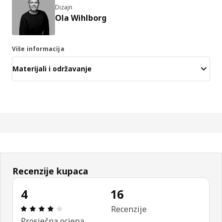
Dizajn
Ola Wihlborg
Više informacija
Materijali i održavanje
Recenzije kupaca
4
16
Ocjena i recenzija: 4 od 5 zvjezdica. Ukupno recen
Recenzije
Prosječna ocjena