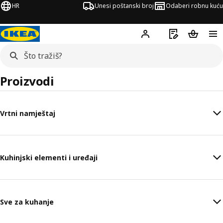
HR
Unesi poštanski broj
Odaberi robnu kuću
Hej!
Prijavi se
Popis za kupov
Košarica
Proizvodi
Vrtni namještaj
Kuhinjski elementi i uređaji
Sve za kuhanje