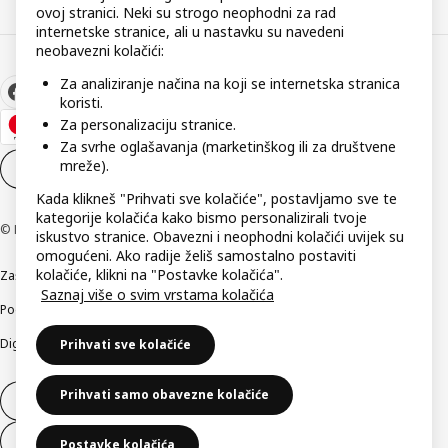
ovoj stranici. Neki su strogo neophodni za rad
internetske stranice, ali u nastavku su navedeni
neobavezni kolačići:
Za analiziranje načina na koji se internetska stranica
koristi.
Za personalizaciju stranice.
Za svrhe oglašavanja (marketinškog ili za društvene
mreže).
Postavke kolačića
HR
Kada klikneš "Prihvati sve kolačiće", postavljamo sve te
kategorije kolačića kako bismo personalizirali tvoje
© Inter IKEA Systems B.V 1999-2026
iskustvo stranice. Obavezni i neophodni kolačići uvijek su
omogućeni. Ako radije želiš samostalno postaviti
kolačiće, klikni na "Postavke kolačića".
Zaštita privatnosti
Kako koristimo kolačiće (Cookies)
Uvjeti poslovanja
Saznaj više o svim vrstama kolačića
Podaci o tvrtki IKEA Hrvatska
Etično otkrivanje sigurnosnih nedostataka
Digitalna pristupačnost
Prihvati sve kolačiće
Prihvati samo obavezne kolačiće
Jednostrani raskid ugovora
Jednostrani raskid ugovora za usluge
Postavke kolačića